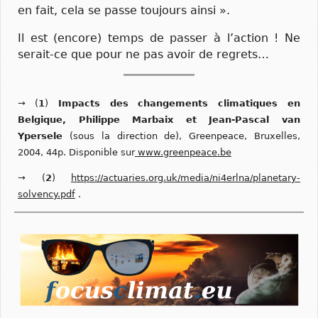
en fait, cela se passe toujours ainsi ».
Il est (encore) temps de passer à l’action ! Ne
serait-ce que pour ne pas avoir de regrets…
→ (
1
)
Impacts des changements climatiques en
Belgique, Philippe Marbaix et Jean-Pascal van
Ypersele
(sous la direction de), Greenpeace, Bruxelles,
2004, 44p. Disponible sur
www.greenpeace.be
→ (
2
)
https://actuaries.org.uk/media/ni4erlna/planetary-
solvency.pdf
.