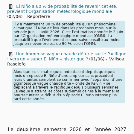
El Niño a 80 % de probabilité de revenir cet été,
prévient l’Organisation météorologique mondiale
(02/06)
-
Reporterre
Il y a maintenant 80 % de probabilité qu’un phénomène
climatique El Niño ait lieu dans les prochains mois, sur la
période juin — août 2026. C’est l’estimation donnée le 2 juin
par l’Organisation météorologique mondiale (OMM). La
probabilité que l’évènement se poursuive ensuite au moins
jusqu’en novembre est de 90 %, selon l’OMM.
Une immense vague chaude déferle sur le Pacifique
: vers un « super El Niño » historique ?
(01/06)
-
Valisoa
Rasolofo
Alors que les climatologues redoutaient depuis quelques
mois un épisode El Niño d’une ampleur sans précédent,
leurs craintes semblent se confirmer avec l’apparition d’une
gigantesque vague chaude dite « onde de Kelvin » se
déplaçant à travers le Pacifique depuis plusieurs semaines.
La vague a atteint les côtes sud-américaines à la mi-mai et
pourrait initier le début d’un épisode El Niño intense plus
tard cette année.
Le deuxième semestre 2026 et l’année 2027