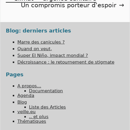
Navigation
Un compromis porteur d’espoir
de
l’article
Blog: derniers articles
Marre des canicules ?
Quand on veut,
Super El Niño, impact mondial ?
Décroissance : le retournement de stigmate
Pages
A propos…
Documentation
Agenda
Blog
Liste des Articles
veille.eu
.. et plus
Thématiques