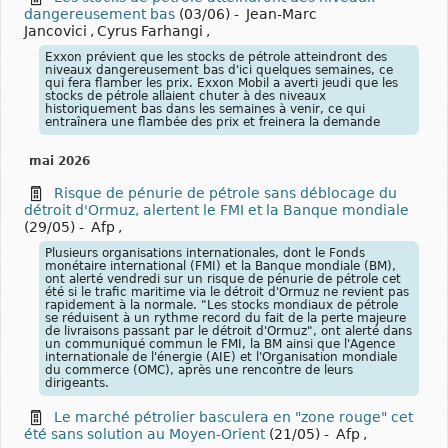
dangereusement bas
(03/06)
-
Jean-Marc
Jancovici
,
Cyrus Farhangi
,
Exxon prévient que les stocks de pétrole atteindront des
niveaux dangereusement bas d'ici quelques semaines, ce
qui fera flamber les prix. Exxon Mobil a averti jeudi que les
stocks de pétrole allaient chuter à des niveaux
historiquement bas dans les semaines à venir, ce qui
entraînera une flambée des prix et freinera la demande
mai 2026
Risque de pénurie de pétrole sans déblocage du
détroit d'Ormuz, alertent le FMI et la Banque mondiale
(29/05)
-
Afp
,
Plusieurs organisations internationales, dont le Fonds
monétaire international (FMI) et la Banque mondiale (BM),
ont alerté vendredi sur un risque de pénurie de pétrole cet
été si le trafic maritime via le détroit d'Ormuz ne revient pas
rapidement à la normale. "Les stocks mondiaux de pétrole
se réduisent à un rythme record du fait de la perte majeure
de livraisons passant par le détroit d'Ormuz", ont alerté dans
un communiqué commun le FMI, la BM ainsi que l'Agence
internationale de l'énergie (AIE) et l'Organisation mondiale
du commerce (OMC), après une rencontre de leurs
dirigeants.
Le marché pétrolier basculera en "zone rouge" cet
été sans solution au Moyen-Orient
(21/05)
-
Afp
,