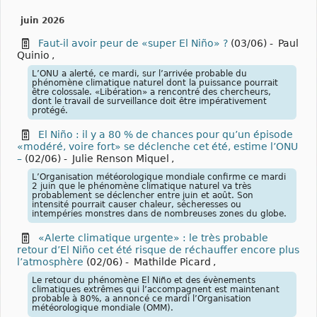
juin 2026
Faut-il avoir peur de «super El Niño» ?
(03/06)
-
Paul
Quinio
,
L’ONU a alerté, ce mardi, sur l’arrivée probable du
phénomène climatique naturel dont la puissance pourrait
être colossale. «Libération» a rencontré des chercheurs,
dont le travail de surveillance doit être impérativement
protégé.
El Niño : il y a 80 % de chances pour qu’un épisode
«modéré, voire fort» se déclenche cet été, estime l’ONU
–
(02/06)
-
Julie Renson Miquel
,
L’Organisation météorologique mondiale confirme ce mardi
2 juin que le phénomène climatique naturel va très
probablement se déclencher entre juin et août. Son
intensité pourrait causer chaleur, sécheresses ou
intempéries monstres dans de nombreuses zones du globe.
«Alerte climatique urgente» : le très probable
retour d’El Niño cet été risque de réchauffer encore plus
l’atmosphère
(02/06)
-
Mathilde Picard
,
Le retour du phénomène El Niño et des évènements
climatiques extrêmes qui l’accompagnent est maintenant
probable à 80%, a annoncé ce mardi l’Organisation
météorologique mondiale (OMM).