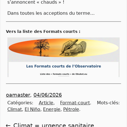
s’annoncent « chauds » !
Dans toutes les acceptions du terme…
vers la liste des Formats courts :
oamaster
,
04/06/2026
Catégories:
Article
,
Format-court
.
Mots-clés:
Climat
,
El Niño
,
Energie
,
Pétrole
.
Climat = urgence sanitaire