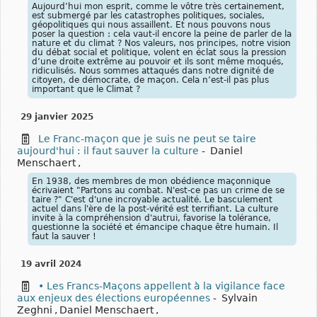
Aujourd’hui mon esprit, comme le vôtre très certainement,
est submergé par les catastrophes politiques, sociales,
géopolitiques qui nous assaillent. Et nous pouvons nous
poser la question : cela vaut-il encore la peine de parler de la
nature et du climat ? Nos valeurs, nos principes, notre vision
du débat social et politique, volent en éclat sous la pression
d’une droite extrême au pouvoir et ils sont même moqués,
ridiculisés. Nous sommes attaqués dans notre dignité de
citoyen, de démocrate, de maçon. Cela n’est-il pas plus
important que le Climat ?
29 janvier 2025
Le Franc-maçon que je suis ne peut se taire
aujourd'hui : il faut sauver la culture
-
Daniel
Menschaert
,
En 1938, des membres de mon obédience maçonnique
écrivaient "Partons au combat. N'est-ce pas un crime de se
taire ?" C'est d'une incroyable actualité. Le basculement
actuel dans l'ère de la post-vérité est terrifiant. La culture
invite à la compréhension d'autrui, favorise la tolérance,
questionne la société et émancipe chaque être humain. Il
faut la sauver !
19 avril 2024
• Les Francs-Maçons appellent à la vigilance face
aux enjeux des élections européennes
-
Sylvain
Zeghni
,
Daniel Menschaert
,