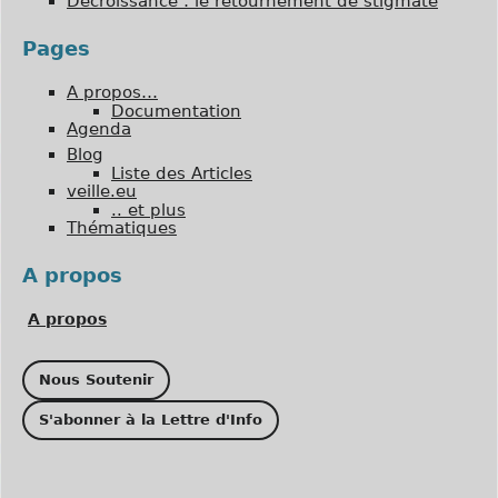
Décroissance : le retournement de stigmate
Pages
A propos…
Documentation
Agenda
Blog
Liste des Articles
veille.eu
.. et plus
Thématiques
A propos
A propos
Nous Soutenir
S'abonner à la Lettre d'Info