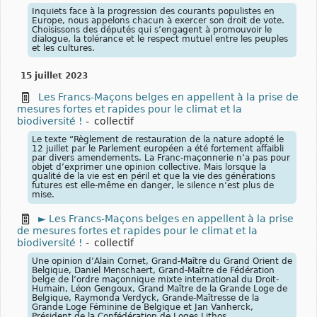
Inquiets face à la progression des courants populistes en
Europe, nous appelons chacun à exercer son droit de vote.
Choisissons des députés qui s’engagent à promouvoir le
dialogue, la tolérance et le respect mutuel entre les peuples
et les cultures.
15 juillet 2023
Les Francs-Maçons belges en appellent à la prise de
mesures fortes et rapides pour le climat et la
biodiversité !
-
collectif
Le texte “Règlement de restauration de la nature adopté le
12 juillet par le Parlement européen a été fortement affaibli
par divers amendements. La Franc-maçonnerie n’a pas pour
objet d’exprimer une opinion collective. Mais lorsque la
qualité de la vie est en péril et que la vie des générations
futures est elle-même en danger, le silence n’est plus de
mise.
► Les Francs-Maçons belges en appellent à la prise
de mesures fortes et rapides pour le climat et la
biodiversité !
-
collectif
Une opinion d’Alain Cornet, Grand-Maître du Grand Orient de
Belgique, Daniel Menschaert, Grand-Maître de Fédération
belge de l’ordre maçonnique mixte international du Droit-
Humain, Léon Gengoux, Grand Maître de la Grande Loge de
Belgique, Raymonda Verdyck, Grande-Maîtresse de la
Grande Loge Féminine de Belgique et Jan Vanherck,
Président de la Confédération de Loges Lithos