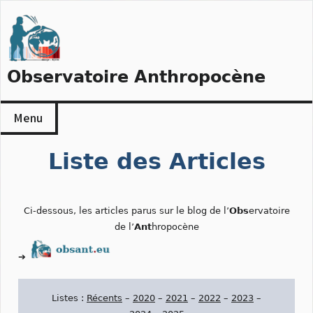
Skip
to
content
Observatoire Anthropocène
Menu
Liste des Articles
Ci-dessous, les articles parus sur le blog de l’
Obs
ervatoire
de l’
Ant
hropocène
➔
Listes :
Récents
–
2020
–
2021
–
2022
–
2023
–