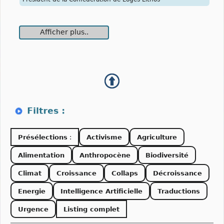
Afficher plus..
Présélections
:
Activisme
Agriculture
Alimentation
Anthropocène
Biodiversité
Climat
Croissance
Collaps
Décroissance
Energie
Intelligence Artificielle
Traductions
Urgence
Listing complet