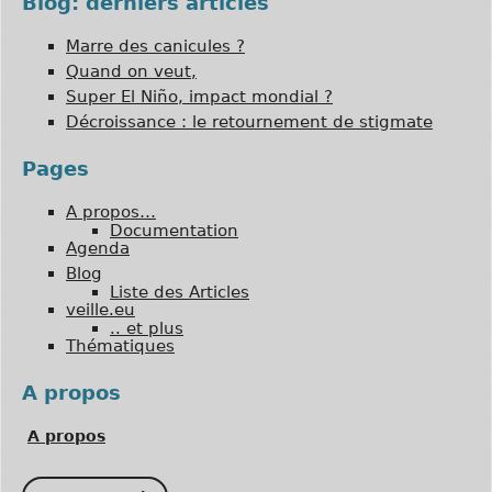
Blog: derniers articles
Marre des canicules ?
Quand on veut,
Super El Niño, impact mondial ?
Décroissance : le retournement de stigmate
Pages
A propos…
Documentation
Agenda
Blog
Liste des Articles
veille.eu
.. et plus
Thématiques
A propos
A propos