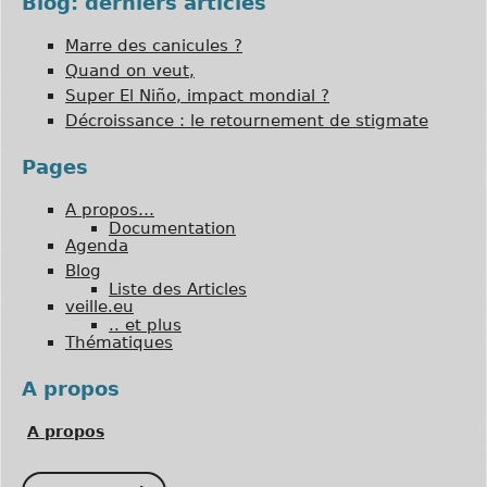
Blog: derniers articles
Marre des canicules ?
Quand on veut,
Super El Niño, impact mondial ?
Décroissance : le retournement de stigmate
Pages
A propos…
Documentation
Agenda
Blog
Liste des Articles
veille.eu
.. et plus
Thématiques
A propos
A propos