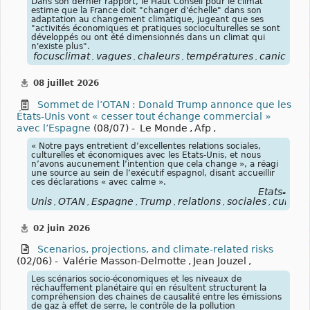
Dans son dernier rapport, le Haut Conseil pour le climat
estime que la France doit "changer d'échelle" dans son
adaptation au changement climatique, jugeant que ses
"activités économiques et pratiques socioculturelles se sont
développés ou ont été dimensionnés dans un climat qui
n'existe plus".
focusclimat
vagues
chaleurs
températures
canicules
,
,
,
,
,
08 juillet 2026
Sommet de l’OTAN : Donald Trump annonce que les
États-Unis vont « cesser tout échange commercial »
avec l’Espagne
(08/07) -
Le Monde
,
Afp
,
« Notre pays entretient d’excellentes relations sociales,
culturelles et économiques avec les Etats-Unis, et nous
n’avons aucunement l’intention que cela change », a réagi
une source au sein de l’exécutif espagnol, disant accueillir
ces déclarations « avec calme ».
États-
Unis
OTAN
Espagne
Trump
relations
sociales
culturel
,
,
,
,
,
,
02 juin 2026
Scenarios, projections, and climate-related risks
(02/06) -
Valérie Masson-Delmotte
,
Jean Jouzel
,
Les scénarios socio-économiques et les niveaux de
réchauffement planétaire qui en résultent structurent la
compréhension des chaines de causalité entre les émissions
de gaz à effet de serre, le contrôle de la pollution