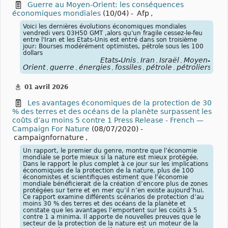
Guerre au Moyen-Orient: les conséquences
économiques mondiales
(10/04) -
Afp
,
Voici les dernières évolutions économiques mondiales
vendredi vers 03H50 GMT ,alors qu'un fragile cessez-le-feu
entre l'Iran et les Etats-Unis est entré dans son troisième
jour: Bourses modérément optimistes, pétrole sous les 100
dollars
États-Unis
Iran
Israël
Moyen-
,
,
,
Orient
guerre
énergies
fossiles
pétrole
pétroliers
blo
,
,
,
,
,
,
01 avril 2026
Les avantages économiques de la protection de 30
% des terres et des océans de la planète surpassent les
coûts d’au moins 5 contre 1 Press Release - French —
Campaign For Nature
(08/07/2020) -
campaignfornature
,
Un rapport, le premier du genre, montre que l’économie
mondiale se porte mieux si la nature est mieux protégée.
Dans le rapport le plus complet à ce jour sur les implications
économiques de la protection de la nature, plus de 100
économistes et scientifiques estiment que l’économie
mondiale bénéficierait de la création d’encore plus de zones
protégées sur terre et en mer qu’il n’en existe aujourd’hui.
Ce rapport examine différents scénarios de protection d’au
moins 30 % des terres et des océans de la planète et
constate que les avantages l’emportent sur les coûts à 5
contre 1 a minima. Il apporte de nouvelles preuves que le
secteur de la protection de la nature est un moteur de la