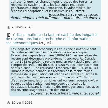
atmosphérique, les changements d’usage des terres, la
réponse du système Terre, les facteurs climatiques
générateurs d’impacts, l’exposition, la vulnérabilité, les
réponses d’adaptation, et les risques liés au climat.
focusclimat
scénarios
socio-
,
,
économiques
réchauffement
planétaire
chaines
de
c
,
,
,
,
,
20 avril 2026
Crise climatique : la facture cachée des inégalités
de revenu – Institut de recherche et d’informations
socioéconomiques
(20/04) -
Les inégalités socioéconomiques et la crise climatique sont
deux des enjeux les plus pressants de notre époque.
Exacerbées depuis les années 1980-1990, les inégalités de
revenu sont désormais profondément ancrées. Au Canada,
entre 1982 et 2019, le revenu médian réel (ajusté pour tenir
compte de l’inflation) du 5 % et 0,05 % des individus mieux
nantis a connu une croissance respective de 32 % et 87 %1.
Durant la même période, les revenus de la moitié moins
fortunée de la population ont stagné et ceux du quart de la
population la plus pauvre a connu un recul de 21 %. En
d’autres termes, les plus riches ont vu leurs revenus croître
beaucoup plus rapidement que ceux du reste de la
population, laissant la majorité des ménages aux prises avec
des revenus stagnants ou en diminution.
économie
focusclimat
inégalité
social
,
,
,
,
10 avril 2026