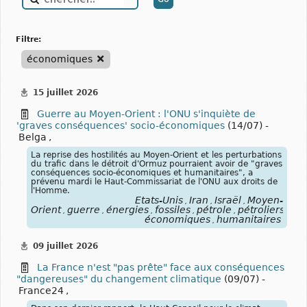
filtre:
économiques
15 juillet 2026
Guerre au Moyen-Orient : l'ONU s'inquiète de
'graves conséquences' socio-économiques
(14/07) -
Belga
,
La reprise des hostilités au Moyen-Orient et les perturbations
du trafic dans le détroit d'Ormuz pourraient avoir de "graves
conséquences socio-économiques et humanitaires", a
prévenu mardi le Haut-Commissariat de l'ONU aux droits de
l'Homme.
États-Unis
Iran
Israël
Moyen-
,
,
,
Orient
guerre
énergies
fossiles
pétrole
pétroliers
blo
,
,
,
,
,
,
économiques
humanitaires
,
09 juillet 2026
La France n'est "pas prête" face aux conséquences
"dangereuses" du changement climatique
(09/07) -
France24
,