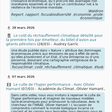
croissance économique, qu’il procure des avantages non
monétaires essentiels et qu’il est un contributeur net à la
résilience de l’économie mondiale.
Waldron
,
Report
rapport
focusbiodiversité
économie
protection
,
,
,
,
économique
28 mars 2026
Le coût du réchauffement climatique détaillé pour
la première fois par émetteur, du billet d’avion aux
géants pétroliers
(28/03) -
Audrey Garric
Une étude publiée dans « Nature » attribue des dommages
économiques précis aux émissions de gaz à effet de serre,
qu’elles proviennent d’un Etat, d’une entreprise ou d’une
personne, dessinant une cartographie vertigineuse de la
responsabilité climatique.
focusclimat
coût
réchauffement
climatique
étude
Na
,
,
,
,
,
07 mars 2026
Le culte de l'hyper performance - Avec Olivier
Hamant
(07/03) -
Académie du Climat
,
Olivier Hamant
,
Dans cette vidéo, nous vous invitons à repenser le culte de
l'hyper performance et imaginer de nouveaux modèles
socio-économiques pour promouvoir la robustesse. Avec le
chercheur de l’INRAE, Olivier Hamant ! L’occasion de
comprendre comment le monde biologique incarne ce
concept et les raisons pour lesquelles nous devrions nous en