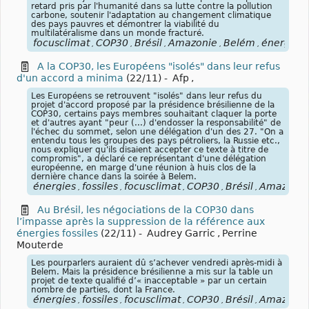
retard pris par l'humanité dans sa lutte contre la pollution
carbone, soutenir l'adaptation au changement climatique
des pays pauvres et démontrer la viabilité du
multilatéralisme dans un monde fracturé.
focusclimat
COP30
Brésil
Amazonie
Belém
énergies
,
,
,
,
,
,
A la COP30, les Européens "isolés" dans leur refus
d'un accord a minima
(22/11)
-
Afp
,
Les Européens se retrouvent "isolés" dans leur refus du
projet d'accord proposé par la présidence brésilienne de la
COP30, certains pays membres souhaitant claquer la porte
et d'autres ayant "peur (...) d'endosser la responsabilité" de
l'échec du sommet, selon une délégation d'un des 27. "On a
entendu tous les groupes des pays pétroliers, la Russie etc.,
nous expliquer qu'ils disaient accepter ce texte à titre de
compromis", a déclaré ce représentant d'une délégation
européenne, en marge d'une réunion à huis clos de la
dernière chance dans la soirée à Belem.
énergies
fossiles
focusclimat
COP30
Brésil
Amazonie
,
,
,
,
,
Au Brésil, les négociations de la COP30 dans
l’impasse après la suppression de la référence aux
énergies fossiles
(22/11)
-
Audrey Garric
,
Perrine
Mouterde
Les pourparlers auraient dû s’achever vendredi après-midi à
Belem. Mais la présidence brésilienne a mis sur la table un
projet de texte qualifié d’« inacceptable » par un certain
nombre de parties, dont la France.
énergies
fossiles
focusclimat
COP30
Brésil
Amazonie
,
,
,
,
,