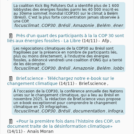
La coalition Kick Big Polluters Out a identifié plus de 1 600
lobbyistes des énergies fossiles parmi les 40 000 inscrit·es
au 30ème sommet mondial (COP30) sur le climat à Belém
(Brésil). C’est la plus forte concentration jamais observée à
une COP.
focusclimat
COP30
Brésil
Amazonie
Belém
énergies
,
,
,
,
,
,
Près d'un quart des participants à la la COP 30 sont
liés aux énergies fossiles - La Libre
(14/11)
-
Afp
,
Les négociations climatiques de la COP30 au Brésil sont
fragilisées par la présence en nombre de participants liés,
plus ou moins directement, à l'industrie des énergies
fossiles, a dénoncé vendredi une coalition d'ONG qui a tenté
de les décompter.
focusclimat
COP30
Brésil
Amazonie
Belém
lobbying
,
,
,
,
,
,
Brief.science - Téléchargez notre e-book sur le
changement climatique
(14/11)
-
Brief.science
,
À l’occasion de la COP30, la conférence annuelle des Nations
unies sur le changement climatique, qui a lieu au Brésil en
novembre 2025, la rédaction de Brief.science vous propose
un e-book exceptionnel pour comprendre le changement
climatique en 20 infographies.
focusclimat
COP30
Brésil
documentation
infographie
,
,
,
,
«Pour la première fois dans l’histoire des COP, un
document traite de la désinformation climatique»
(14/11)
-
Anaïs Moran