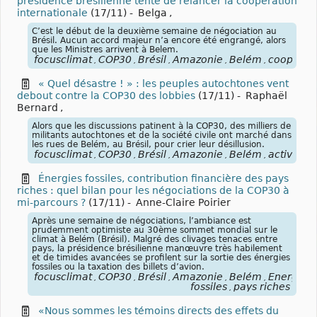
présidence brésilienne tente de relancer la coopération
internationale
(17/11)
-
Belga
,
C’est le début de la deuxième semaine de négociation au
Brésil. Aucun accord majeur n’a encore été engrangé, alors
que les Ministres arrivent à Belem.
focusclimat
COP30
Brésil
Amazonie
Belém
coopérat
,
,
,
,
,
« Quel désastre ! » : les peuples autochtones vent
debout contre la COP30 des lobbies
(17/11)
-
Raphaël
Bernard
,
Alors que les discussions patinent à la COP30, des milliers de
militants autochtones et de la société civile ont marché dans
les rues de Belém, au Brésil, pour crier leur désillusion.
focusclimat
COP30
Brésil
Amazonie
Belém
activisme
,
,
,
,
,
Énergies fossiles, contribution financière des pays
riches : quel bilan pour les négociations de la COP30 à
mi-parcours ?
(17/11)
-
Anne-Claire Poirier
Après une semaine de négociations, l’ambiance est
prudemment optimiste au 30ème sommet mondial sur le
climat à Belém (Brésil). Malgré des clivages tenaces entre
pays, la présidence brésilienne manœuvre très habilement
et de timides avancées se profilent sur la sortie des énergies
fossiles ou la taxation des billets d’avion.
focusclimat
COP30
Brésil
Amazonie
Belém
Énergies
,
,
,
,
,
fossiles
pays riches
,
«Nous sommes les témoins directs des effets du