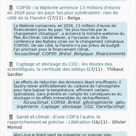
COP30 : la Wallonie annonce 13 millions d’euros
en 2026 pour les pays 'les plus vulnérables', rien du
côté de la Flandre
(17/11)
-
Belga
,
La Wallonie consacrera, en 2026, 13 millions d’euros de
financement pour les pays "les plus touchés par le
changement climatique", a annoncé la ministre wallonne du
Plan Air-Climat, Cécile Neven, à l’occasion de la 30e
conférence des Nations unies sur le changement climatique
(COP30). De son côté, la Flandre n'a pas prévu de budget
l'an prochain pour le financement climat.
focusclimat
COP30
Brésil
Belgique
financements
pay
,
,
,
,
,
Captage et stockage du CO2 : les doutes des
scientifiques, la certitude des lobbys
(17/11)
-
Thibaut
Sardier
Les efforts de réduction des émissions étant insuffisants, il
faudra retirer artificiellement du carbone de l’atmosphère
pour faire baisser la température, affirment certains
spécialistes. Sans prendre en compte les conséquences du
stockage ni les effets irréversibles du réchauffement.
focusclimat
COP30
Brésil
géoingénierie
géo-
,
,
,
,
ingénierie
Captage
stockage
CO2
Oarefacompl
,
,
,
,
Santé et climat : d’une COP à l’autre, le
rapprochement se précise – Libération
(16/11)
-
Olivier
Monod
Alors que le Brésil vient de présenter un premier plan