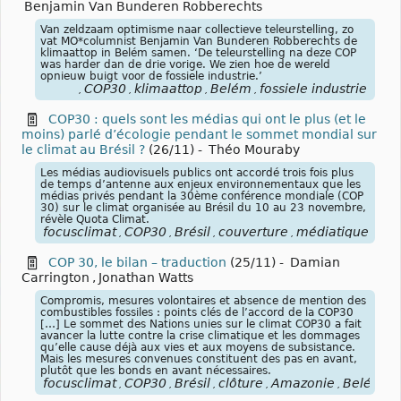
Benjamin Van Bunderen Robberechts
Van zeldzaam optimisme naar collectieve teleurstelling, zo
vat MO*columnist Benjamin Van Bunderen Robberechts de
klimaattop in Belém samen. ‘De teleurstelling na deze COP
was harder dan de drie vorige. We zien hoe de wereld
opnieuw buigt voor de fossiele industrie.’
COP30
klimaattop
Belém
fossiele industrie
,
,
,
,
COP30 : quels sont les médias qui ont le plus (et le
moins) parlé d’écologie pendant le sommet mondial sur
le climat au Brésil ?
(26/11)
-
Théo Mouraby
Les médias audiovisuels publics ont accordé trois fois plus
de temps d’antenne aux enjeux environnementaux que les
médias privés pendant la 30ème conférence mondiale (COP
30) sur le climat organisée au Brésil du 10 au 23 novembre,
révèle Quota Climat.
focusclimat
COP30
Brésil
couverture
médiatique
méd
,
,
,
,
,
COP 30, le bilan – traduction
(25/11)
-
Damian
Carrington
,
Jonathan Watts
Compromis, mesures volontaires et absence de mention des
combustibles fossiles : points clés de l’accord de la COP30
[…] Le sommet des Nations unies sur le climat COP30 a fait
avancer la lutte contre la crise climatique et les dommages
qu’elle cause déjà aux vies et aux moyens de subsistance.
Mais les mesures convenues constituent des pas en avant,
plutôt que les bonds en avant nécessaires.
focusclimat
COP30
Brésil
clôture
Amazonie
Belém
c
,
,
,
,
,
,