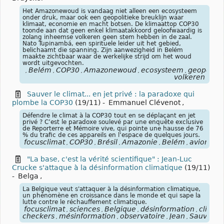
Het Amazonewoud is vandaag niet alleen een ecosysteem
onder druk, maar ook een geopolitieke breuklijn waar
klimaat, economie en macht botsen. De klimaattop COP30
toonde aan dat geen enkel klimaatakkoord geloofwaardig is
zolang inheemse volkeren geen stem hebben in de zaal.
Nato Tupinambá, een spirituele leider uit het gebied,
belichaamt die spanning. Zijn aanwezigheid in Belém
maakte zichtbaar waar de werkelijke strijd om het woud
wordt uitgevochten.
Belém
COP30
Amazonewoud
ecosysteem
geopolitie
,
,
,
,
,
volkeren
Sauver le climat... en jet privé : la paradoxe qui
plombe la COP30
(19/11)
-
Emmanuel Clévenot
,
Défendre le climat à la COP30 tout en se déplaçant en jet
privé ? C’est le paradoxe soulevé par une enquête exclusive
de Reporterre et Mémoire vive, qui pointe une hausse de 76
% du trafic de ces appareils en l’espace de quelques jours.
focusclimat
COP30
Brésil
Amazonie
Belém
avions
a
,
,
,
,
,
,
"La base, c'est la vérité scientifique" : Jean-Luc
Crucke s'attaque à la désinformation climatique
(19/11)
-
Belga
,
La Belgique veut s'attaquer à la désinformation climatique,
un phénomène en croissance dans le monde et qui sape la
lutte contre le réchauffement climatique.
focusclimat
sciences
Belgique
désinformation
climat
,
,
,
,
checkers
mésinformation
observatoire
Jean
Sauvigno
,
,
,
,