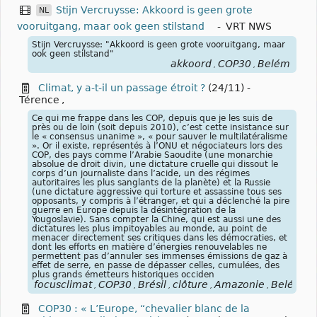
Stijn Vercruysse: Akkoord is geen grote
NL
vooruitgang, maar ook geen stilstand
-
VRT NWS
Stijn Vercruysse: "Akkoord is geen grote vooruitgang, maar
ook geen stilstand"
akkoord
COP30
Belém
,
,
Climat, y a-t-il un passage étroit ?
(24/11)
-
Térence
,
Ce qui me frappe dans les COP, depuis que je les suis de
près ou de loin (soit depuis 2010), c’est cette insistance sur
le « consensus unanime », « pour sauver le multilatéralisme
». Or il existe, représentés à l’ONU et négociateurs lors des
COP, des pays comme l’Arabie Saoudite (une monarchie
absolue de droit divin, une dictature cruelle qui dissout le
corps d’un journaliste dans l’acide, un des régimes
autoritaires les plus sanglants de la planète) et la Russie
(une dictature aggressive qui torture et assassine tous ses
opposants, y compris à l’étranger, et qui a déclenché la pire
guerre en Europe depuis la désintégration de la
Yougoslavie). Sans compter la Chine, qui est aussi une des
dictatures les plus impitoyables au monde, au point de
menacer directement ses critiques dans les démocraties, et
dont les efforts en matière d’énergies renouvelables ne
permettent pas d’annuler ses immenses émissions de gaz à
effet de serre, en passe de dépasser celles, cumulées, des
plus grands émetteurs historiques occiden
focusclimat
COP30
Brésil
clôture
Amazonie
Belém
o
,
,
,
,
,
,
COP30 : « L’Europe, “chevalier blanc de la