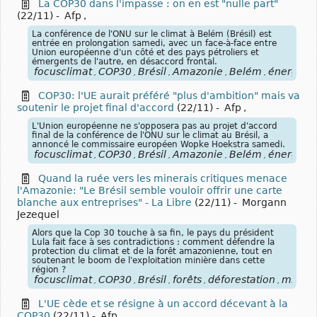
La COP30 dans l'impasse : on en est "nulle part"
(22/11)
-
Afp
,
La conférence de l'ONU sur le climat à Belém (Brésil) est
entrée en prolongation samedi, avec un face-à-face entre
Union européenne d'un côté et des pays pétroliers et
émergents de l'autre, en désaccord frontal.
focusclimat
COP30
Brésil
Amazonie
Belém
énergies
,
,
,
,
,
,
COP30: l'UE aurait préféré "plus d'ambition" mais va
soutenir le projet final d'accord
(22/11)
-
Afp
,
L'Union européenne ne s'opposera pas au projet d'accord
final de la conférence de l'ONU sur le climat au Brésil, a
annoncé le commissaire européen Wopke Hoekstra samedi.
focusclimat
COP30
Brésil
Amazonie
Belém
énergies
,
,
,
,
,
,
Quand la ruée vers les minerais critiques menace
l'Amazonie: "Le Brésil semble vouloir offrir une carte
blanche aux entreprises" - La Libre
(22/11)
-
Morgann
Jezequel
Alors que la Cop 30 touche à sa fin, le pays du président
Lula fait face à ses contradictions : comment défendre la
protection du climat et de la forêt amazonienne, tout en
soutenant le boom de l'exploitation minière dans cette
région ?
focusclimat
COP30
Brésil
forêts
déforestation
mines
,
,
,
,
,
,
L'UE cède et se résigne à un accord décevant à la
COP30
(22/11)
-
Afp
,