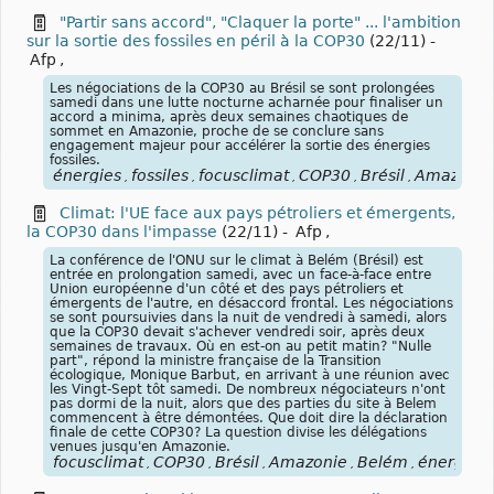
"Partir sans accord", "Claquer la porte" ... l'ambition
sur la sortie des fossiles en péril à la COP30
(22/11)
-
Afp
,
Les négociations de la COP30 au Brésil se sont prolongées
samedi dans une lutte nocturne acharnée pour finaliser un
accord a minima, après deux semaines chaotiques de
sommet en Amazonie, proche de se conclure sans
engagement majeur pour accélérer la sortie des énergies
fossiles.
énergies
fossiles
focusclimat
COP30
Brésil
Amazonie
,
,
,
,
,
Climat: l'UE face aux pays pétroliers et émergents,
la COP30 dans l'impasse
(22/11)
-
Afp
,
La conférence de l'ONU sur le climat à Belém (Brésil) est
entrée en prolongation samedi, avec un face-à-face entre
Union européenne d'un côté et des pays pétroliers et
émergents de l'autre, en désaccord frontal. Les négociations
se sont poursuivies dans la nuit de vendredi à samedi, alors
que la COP30 devait s'achever vendredi soir, après deux
semaines de travaux. Où en est-on au petit matin? "Nulle
part", répond la ministre française de la Transition
écologique, Monique Barbut, en arrivant à une réunion avec
les Vingt-Sept tôt samedi. De nombreux négociateurs n'ont
pas dormi de la nuit, alors que des parties du site à Belem
commencent à être démontées. Que doit dire la déclaration
finale de cette COP30? La question divise les délégations
venues jusqu'en Amazonie.
focusclimat
COP30
Brésil
Amazonie
Belém
énergies
,
,
,
,
,
,