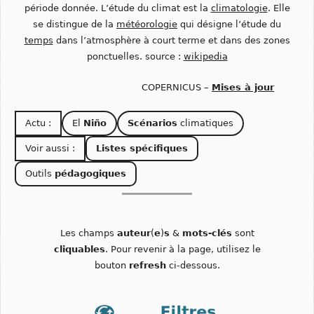
période donnée. L’étude du climat est la
climatologie
. Elle
se distingue de la
météorologie
qui désigne l’étude du
temps
dans l’atmosphère à court terme et dans des zones
ponctuelles. source :
wikipedia
COPERNICUS –
Mises à jour
Actu :
El
Niño
Scénarios
climatiques
Voir aussi :
Listes spécifiques
Outils
pédagogiques
Les champs
auteur
(
e
)
s
&
mots-clés
sont
cliquables
. Pour revenir à la page, utilisez le
bouton
refresh
ci-dessous.