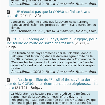
au dernier jour de la conférence.
focusclimat
COP30
Brésil
Amazonie
Belém
énergies
,
,
,
,
,
,
L'UE n'exclut pas que la COP30 se finisse "sans
accord"
(21/11)
-
Afp
,
L'Union européenne craint que la COP30 ne se termine
"sans accord" selon des propos du commisiaire européen au
climat.
focusclimat
COP30
Brésil
Amazonie
Belém
Europe
é
,
,
,
,
,
,
COP30 : Forcing de 30 pays, dont la Belgique, pour
une feuille de route de sortie des fossiles
(21/11)
-
Belga
,
Une trentaine de pays emmenés par la Colombie, dont la
Belgique, font le forcing dans la dernière ligne droite de la
COP30, à Belém, pour que le texte final de la Conférence de
l'Onu sur le changement climatique comporte une "feuille
de route" visant à mettre en œuvre une sortie des énergies
fossiles.
focusclimat
COP30
Brésil
Amazonie
Belém
énergies
,
,
,
,
,
,
La Russie gratifiée du "Fossil of the day" au dernier
jour de la COP30: une récompense peu élogieuse... - La
Libre
(21/11)
-
Belga
,
La Fédération de Russie a reçu vendredi soir à Belém, au
dernier jour de la COP30, le "Fossil of the day" une
"récompense" satirique décernée par des ONG aux pays qui
"en font le plus pour accomplir le moins" et "qui sont les