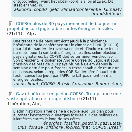
ontgoocheling, want het slotakkoord is al bij al zwak. Dit
staat er (niet) in.
akkoord
cop30
geld
klimaatconferentie
klimaatveran
,
,
,
,
brandstoffenn
COP30: plus de 30 pays menacent de bloquer un
projet d'accord jugé faible sur les énergies fossiles
(21/11)
-
Afp
,
Une trentaine de pays ont écrit jeudi à la présidence
brésilienne de la conférence sur le climat de l'ONU (COP30)
pour lui demander de revoir sa copie et d'inclure une feuille
de route pour la sortie des énergies fossiles, selon plusieurs
pays signataires. La COP30 doit se terminer vendredi soir.
Son président, le diplomate André Correa do Lago, est sous
pression des près de 200 pays réunis à Belem depuis la
semaine dernière pour forger un texte capable de réunir un
consensus, selon la règle des COP. Sa dernière ébauche de
texte, consultée jeudi par l'AFP, ne fait pas mention des
énergies fossiles.
focusclimat
COP30
Brésil
Amazonie
Belém
énergies
,
,
,
,
,
,
Gaz et pétrole : en pleine COP30, Trump lance une
vaste opération de forage offshore
(21/11)
-
Libération
,
Afp
,
L’administration américaine a dévoilé jeudi un plan pour
autoriser l’extraction d’énergies fossiles sur des millions de
kilomètres carrés le long de ses côtes.
énergies
fossiles
pétrole
gaz
États-
,
,
,
,
Unis
forage
offshore
focusclimat
COP30
Brésil
,
,
,
,
,