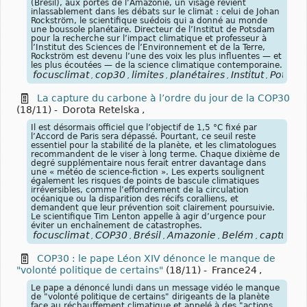
(Brésil), aux portes de l’Amazonie, un visage revient
inlassablement dans les débats sur le climat : celui de Johan
Rockström, le scientifique suédois qui a donné au monde
une boussole planétaire. Directeur de l’Institut de Potsdam
pour la recherche sur l’impact climatique et professeur à
l’Institut des Sciences de l’Environnement et de la Terre,
Rockström est devenu l’une des voix les plus influentes — et
les plus écoutées — de la science climatique contemporaine.
focusclimat
cop30
limites
planétaires
Institut
Potsda
,
,
,
,
,
La capture du carbone à l’ordre du jour de la COP30
(18/11)
-
Dorota Retelska
,
Il est désormais officiel que l’objectif de 1,5 °C fixé par
l’Accord de Paris sera dépassé. Pourtant, ce seuil reste
essentiel pour la stabilité de la planète, et les climatologues
recommandent de le viser à long terme. Chaque dixième de
degré supplémentaire nous ferait entrer davantage dans
une « météo de science-fiction ». Les experts soulignent
également les risques de points de bascule climatiques
irréversibles, comme l’effondrement de la circulation
océanique ou la disparition des récifs coralliens, et
demandent que leur prévention soit clairement poursuivie.
Le scientifique Tim Lenton appelle à agir d’urgence pour
éviter un enchaînement de catastrophes.
focusclimat
COP30
Brésil
Amazonie
Belém
capture
,
,
,
,
,
,
COP30 : le pape Léon XIV dénonce le manque de
"volonté politique de certains"
(18/11)
-
France24
,
Le pape a dénoncé lundi dans un message vidéo le manque
de "volonté politique de certains" dirigeants de la planète
face au réchauffement climatique et appelé à des "actions