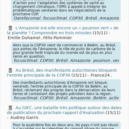
d’action pour l’adaptation des systèmes de santé au
changement climatique, l’OMS a appelé à intégrer les
problématiques sanitaires dans les négociations de la
prochaine COP.
Oarefacompl
focusclimat
COP30
Brésil
Amazonie
Be
,
,
,
,
,
L’Amazonie est-elle encore un « poumon vert » de
la planète ? Comprendre en trois minutes
(15/11)
-
Emilie Duhamel
,
Félix Pommier
Alors que la COP30 vient de commencer à Belém, au Brésil,
aux portes de l’Amazonie, le rôle de puits de carbone de la
plus grande forêt tropicale du monde est de plus en plus
remis en question.
focusclimat
COP30
Brésil
Amazonie
poumon
vert
pu
,
,
,
,
,
,
Au Brésil, des manifestants autochtones bloquent
l'entrée principale de la COP30
(15/11)
-
France24
,
Des manifestants autochtones d'Amazonie ont bloqué,
vendredi, l'entrée principale de la COP30 de Belém, au
Brésil, réclamant des progrès dans la démarcation de leurs
terres et contestant des projets pétroliers dans la région.
focusclimat
COP30
Brésil
Amazonie
Belém
activisme
,
,
,
,
,
Au GIEC, une bataille très politique autour des dates
de publication du prochain rapport d’évaluation
(15/11)
-
Audrey Garric
Pour la quatrième fois en deux ans, les pays n’ont pas réussi
à s’accorder sur le calendrier du rapport phare du groupe