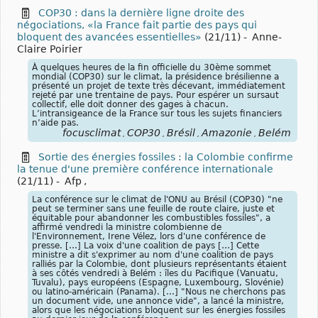
COP30 : dans la dernière ligne droite des
négociations, «la France fait partie des pays qui
bloquent des avancées essentielles»
(21/11)
-
Anne-
Claire Poirier
À quelques heures de la fin officielle du 30ème sommet
mondial (COP30) sur le climat, la présidence brésilienne a
présenté un projet de texte très décevant, immédiatement
rejeté par une trentaine de pays. Pour espérer un sursaut
collectif, elle doit donner des gages à chacun.
L’intransigeance de la France sur tous les sujets financiers
n’aide pas.
focusclimat
COP30
Brésil
Amazonie
Belém
,
,
,
,
Sortie des énergies fossiles : la Colombie confirme
la tenue d'une première conférence internationale
(21/11)
-
Afp
,
La conférence sur le climat de l'ONU au Brésil (COP30) "ne
peut se terminer sans une feuille de route claire, juste et
équitable pour abandonner les combustibles fossiles", a
affirmé vendredi la ministre colombienne de
l'Environnement, Irene Vélez, lors d'une conférence de
presse. […] La voix d'une coalition de pays […] Cette
ministre a dit s'exprimer au nom d'une coalition de pays
ralliés par la Colombie, dont plusieurs représentants étaient
à ses côtés vendredi à Belém : îles du Pacifique (Vanuatu,
Tuvalu), pays européens (Espagne, Luxembourg, Slovénie)
ou latino-américain (Panama). […] "Nous ne cherchons pas
un document vide, une annonce vide", a lancé la ministre,
alors que les négociations bloquent sur les énergies fossiles