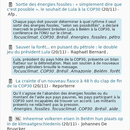
Sortie des énergies fossiles : « simplement dire que
c'est possible », le souhait de Lula à la COP30
(20/11)
-
Afp
,
Chaque pays doit pouvoir déterminer à quel rythme il veut
sortir des énergies fossiles, "selon ses possibilités", a déclaré
mercredi le président brésilien Lula à Belém à la COP30, la
conférence de l'ONU sur le climat.
focusclimat
COP30
Brésil
énergies
fossiles
pétrole
g
,
,
,
,
,
,
Sauver la forêt... en puisant du pétrole : le double
jeu du président Lula
(20/11)
-
Raphaël Bernard
,
Lula, président du pays hôte de la COP30, présente un bilan
flatteur sur la déforestation. Mais son soutien à de nouveaux
projets pétroliers brouille le message.
focusclimat
COP30
Brésil
Amazonie
Belém
forêts
dé
,
,
,
,
,
,
La crainte d’un nouveau fiasco à 48 h du clap de fin
de la COP30
(20/11)
-
Reporterre
Qu’il s’agisse de l’abandon des énergies fossiles ou du
montant de l’aide aux pays pauvres, les pays participant à la
COP30 sont incapables de trouver un accord. Les militants
présents ne relâchent pas la pression.
énergies
fossiles
focusclimat
COP30
Brésil
aide
pay
,
,
,
,
,
,
Inheemse volkeren eisen in Belém hun plaats op
NL
in de klimaatgeschiedenis
(20/11)
-
Johannes De
Bruycker