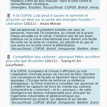
meilleurs à être les plus mauvais" dans la lutte contre le
réchauffement climatique.
énergies
fossiles
focusclimat
COP30
Brésil
Amazonie
,
,
,
,
,
A la COP30, Lula peut-il sauver le sommet et
arracher un deal sur la sortie des énergies fossiles ? –
Libération
(20/11)
-
Anaïs Moran
Fait exceptionnel, le président brésilien est venu en
personne, mercredi 19 novembre, au chevet de la grand-
messe annuelle sur le climat. Il entend user de son poids
politique sur la scène internationale pour obtenir une feuille
de route sur la sortie du charbon, du pétrole et du gaz et
une autre sur la lutte contre la déforestation.
focusclimat
COP30
Brésil
Amazonie
Belém
énergies
,
,
,
,
,
,
Compétition bas carbone : pourquoi Pékin accélère
plus vite que Bruxelles
(20/11)
-
Tuong-Vi An-
Gourfinkel
,
À la COP30, Européens et Chinois n’affichent qu’une
coopération minimale autour de l’Accord de Paris. Derrière
une convergence de façade se dessinent deux trajectoires
opposées. L’Europe tente de renforcer sa résilience
énergétique ; la Chine cherche à consolider son ascension et
à redéfinir les rapports de force du monde bas carbone.
Comprendre le « comment » et le « pourquoi » de cette
divergence est devenu indispensable pour anticiper les
trajectoires industrielles et géoéconomiques qui
détermineront qui produit, qui dépend et qui décide.
focusclimat
COP30
Brésil
Amazonie
Belém
Europe
C
,
,
,
,
,
,