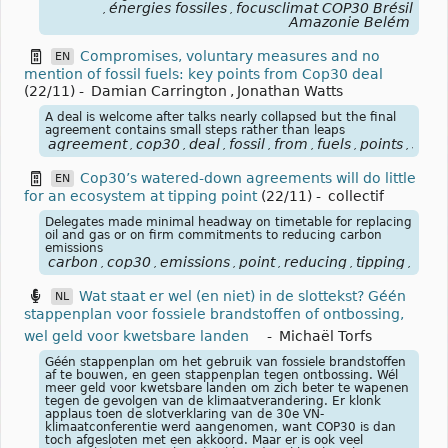
énergies fossiles
focusclimat COP30 Brésil
,
,
Amazonie Belém
Compromises, voluntary measures and no
EN
mention of fossil fuels: key points from Cop30 deal
(22/11)
-
Damian Carrington
,
Jonathan Watts
A deal is welcome after talks nearly collapsed but the final
agreement contains small steps rather than leaps
agreement
cop30
deal
fossil
from
fuels
points
smal
,
,
,
,
,
,
,
Cop30’s watered-down agreements will do little
EN
for an ecosystem at tipping point
(22/11)
-
collectif
Delegates made minimal headway on timetable for replacing
oil and gas or on firm commitments to reducing carbon
emissions
carbon
cop30
emissions
point
reducing
tipping
will
,
,
,
,
,
,
,
Wat staat er wel (en niet) in de slottekst? Géén
NL
stappenplan voor fossiele brandstoffen of ontbossing,
wel geld voor kwetsbare landen
-
Michaël Torfs
Géén stappenplan om het gebruik van fossiele brandstoffen
af te bouwen, en geen stappenplan tegen ontbossing. Wél
meer geld voor kwetsbare landen om zich beter te wapenen
tegen de gevolgen van de klimaatverandering. Er klonk
applaus toen de slotverklaring van de 30e VN-
klimaatconferentie werd aangenomen, want COP30 is dan
toch afgesloten met een akkoord. Maar er is ook veel