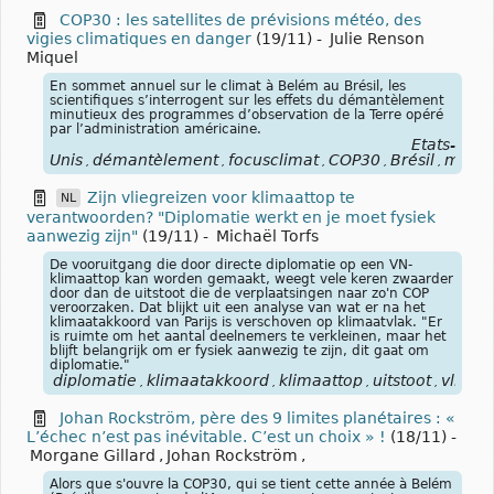
COP30 : les satellites de prévisions météo, des
vigies climatiques en danger
(19/11)
-
Julie Renson
Miquel
En sommet annuel sur le climat à Belém au Brésil, les
scientifiques s’interrogent sur les effets du démantèlement
minutieux des programmes d’observation de la Terre opéré
par l’administration américaine.
États-
Unis
démantèlement
focusclimat
COP30
Brésil
météo
,
,
,
,
,
Zijn vliegreizen voor klimaattop te
NL
verantwoorden? "Diplomatie werkt en je moet fysiek
aanwezig zijn"
(19/11)
-
Michaël Torfs
De vooruitgang die door directe diplomatie op een VN-
klimaattop kan worden gemaakt, weegt vele keren zwaarder
door dan de uitstoot die de verplaatsingen naar zo'n COP
veroorzaken. Dat blijkt uit een analyse van wat er na het
klimaatakkoord van Parijs is verschoven op klimaatvlak. "Er
is ruimte om het aantal deelnemers te verkleinen, maar het
blijft belangrijk om er fysiek aanwezig te zijn, dit gaat om
diplomatie."
diplomatie
klimaatakkoord
klimaattop
uitstoot
vliegr
,
,
,
,
Johan Rockström, père des 9 limites planétaires : «
L’échec n’est pas inévitable. C’est un choix » !
(18/11)
-
Morgane Gillard
,
Johan Rockström
,
Alors que s'ouvre la COP30, qui se tient cette année à Belém