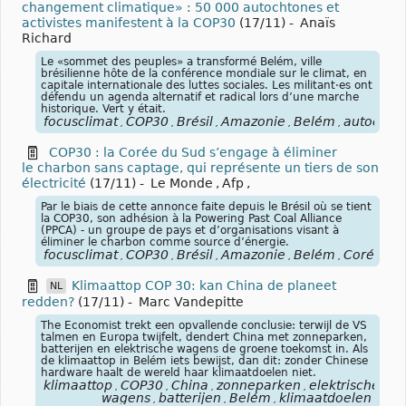
changement climatique» : 50 000 autochtones et
activistes manifestent à la COP30
(17/11)
-
Anaïs
Richard
Le «sommet des peuples» a transformé Belém, ville
brésilienne hôte de la conférence mondiale sur le climat, en
capitale internationale des luttes sociales. Les militant·es ont
défendu un agenda alternatif et radical lors d’une marche
historique. Vert y était.
focusclimat
COP30
Brésil
Amazonie
Belém
autochto
,
,
,
,
,
COP30 : la Corée du Sud s’engage à éliminer
le charbon sans captage, qui représente un tiers de son
électricité
(17/11)
-
Le Monde
,
Afp
,
Par le biais de cette annonce faite depuis le Brésil où se tient
la COP30, son adhésion à la Powering Past Coal Alliance
(PPCA) - un groupe de pays et d’organisations visant à
éliminer le charbon comme source d’énergie.
focusclimat
COP30
Brésil
Amazonie
Belém
Corée
S
,
,
,
,
,
,
Klimaattop COP 30: kan China de planeet
NL
redden?
(17/11)
-
Marc Vandepitte
The Economist trekt een opvallende conclusie: terwijl de VS
talmen en Europa twijfelt, dendert China met zonneparken,
batterijen en elektrische wagens de groene toekomst in. Als
de klimaattop in Belém iets bewijst, dan dit: zonder Chinese
hardware haalt de wereld haar klimaatdoelen niet.
klimaattop
COP30
China
zonneparken
elektrische
,
,
,
,
wagens
batterijen
Belém
klimaatdoelen
,
,
,