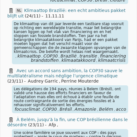
focusclimat
COP30
Brésil
clôture
,
,
,
Klimaattop Brazilië: een echt ambitieus pakket
NL
blijft uit
(24/11)
-
11.11.11
De klimaattop van dit jaar leverde een tastbare stap vooruit
op richting een wereldwijde transitie, maar liet belangrijke
kansen liggen op het vlak van financiering en en het
stoppen van fossiele brandstoffen. Tien jaar na het
belangrijke klimaatakkoord van Parijs, had er een pakket
moeten liggen dat het verschil maakt voor de
gemeenschappen die de zwaarste klappen opvangen van de
klimaatcrisis. Die belofte wordt helaas niet waargemaakt.
klimaattop
COP30
Brazilië
transitie
financiering
foss
,
,
,
,
,
,
brandstoffen
klimaatakkoord
klimaatcrisis
,
,
Avec un accord sans ambition, la COP30 sauve le
multilatéralisme mais néglige l’urgence climatique
(23/11)
-
Audrey Garric
,
Perrine Mouterde
Les délégations de 194 pays, réunies à Belem (Brésil), ont
validé une hausse des efforts financiers en faveur de
l’adaptation mais elles ont échoué à établir une feuille de
route contraignante de sortie des énergies fossiles et à
rehausser significativement les efforts.
focusclimat
COP30
Brésil
Amazonie
Belém
accord
c
,
,
,
,
,
,
À Belém, jusqu’à la fin, une COP brésilienne dans le
désordre
(23/11)
-
Afp
,
Une scène familière se joue souvent aux COP : des pays
protestent – après le coup de marteau – contre la décision