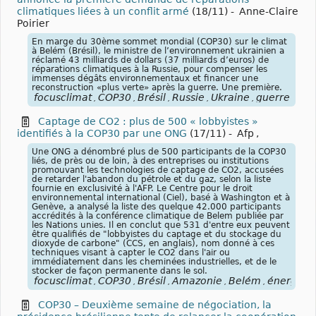
climatiques liées à un conflit armé
(18/11)
-
Anne-Claire
Poirier
En marge du 30ème sommet mondial (COP30) sur le climat
à Belém (Brésil), le ministre de l’environnement ukrainien a
réclamé 43 milliards de dollars (37 milliards d’euros) de
réparations climatiques à la Russie, pour compenser les
immenses dégâts environnementaux et financer une
reconstruction «plus verte» après la guerre. Une première.
focusclimat
COP30
Brésil
Russie
Ukraine
guerre
rép
,
,
,
,
,
,
Captage de CO2 : plus de 500 « lobbyistes »
identifiés à la COP30 par une ONG
(17/11)
-
Afp
,
Une ONG a dénombré plus de 500 participants de la COP30
liés, de près ou de loin, à des entreprises ou institutions
promouvant les technologies de captage de CO2, accusées
de retarder l'abandon du pétrole et du gaz, selon la liste
fournie en exclusivité à l'AFP. Le Centre pour le droit
environnemental international (Ciel), basé à Washington et à
Genève, a analysé la liste des quelque 42.000 participants
accrédités à la conférence climatique de Belem publiée par
les Nations unies. Il en conclut que 531 d'entre eux peuvent
être qualifiés de "lobbyistes du captage et du stockage du
dioxyde de carbone" (CCS, en anglais), nom donné à ces
techniques visant à capter le CO2 dans l'air ou
immédiatement dans les cheminées industrielles, et de le
stocker de façon permanente dans le sol.
focusclimat
COP30
Brésil
Amazonie
Belém
énergies
,
,
,
,
,
,
COP30 – Deuxième semaine de négociation, la