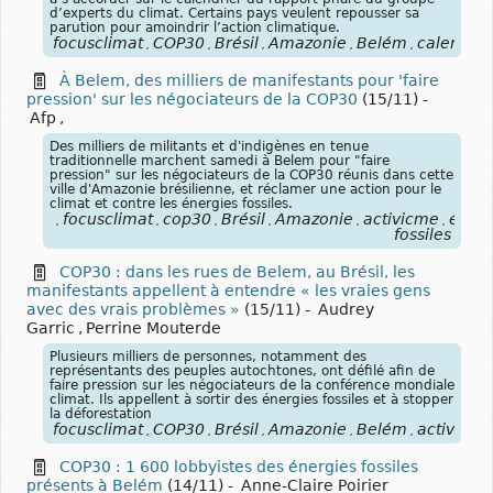
d’experts du climat. Certains pays veulent repousser sa
parution pour amoindrir l’action climatique.
focusclimat
COP30
Brésil
Amazonie
Belém
calendrie
,
,
,
,
,
À Belem, des milliers de manifestants pour 'faire
pression' sur les négociateurs de la COP30
(15/11)
-
Afp
,
Des milliers de militants et d'indigènes en tenue
traditionnelle marchent samedi à Belem pour "faire
pression" sur les négociateurs de la COP30 réunis dans cette
ville d'Amazonie brésilienne, et réclamer une action pour le
climat et contre les énergies fossiles.
focusclimat
cop30
Brésil
Amazonie
activicme
énerg
,
,
,
,
,
,
fossiles
COP30 : dans les rues de Belem, au Brésil, les
manifestants appellent à entendre « les vraies gens
avec des vrais problèmes »
(15/11)
-
Audrey
Garric
,
Perrine Mouterde
Plusieurs milliers de personnes, notamment des
représentants des peuples autochtones, ont défilé afin de
faire pression sur les négociateurs de la conférence mondiale
climat. Ils appellent à sortir des énergies fossiles et à stopper
la déforestation
focusclimat
COP30
Brésil
Amazonie
Belém
activisme
,
,
,
,
,
COP30 : 1 600 lobbyistes des énergies fossiles
présents à Belém
(14/11)
-
Anne-Claire Poirier