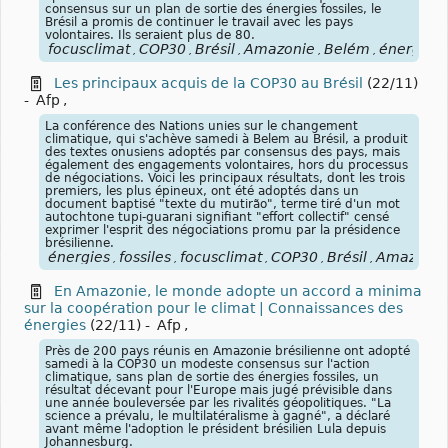
consensus sur un plan de sortie des énergies fossiles, le
Brésil a promis de continuer le travail avec les pays
volontaires. Ils seraient plus de 80.
focusclimat
COP30
Brésil
Amazonie
Belém
énergies
,
,
,
,
,
,
Les principaux acquis de la COP30 au Brésil
(22/11)
-
Afp
,
La conférence des Nations unies sur le changement
climatique, qui s'achève samedi à Belem au Brésil, a produit
des textes onusiens adoptés par consensus des pays, mais
également des engagements volontaires, hors du processus
de négociations. Voici les principaux résultats, dont les trois
premiers, les plus épineux, ont été adoptés dans un
document baptisé "texte du mutirão", terme tiré d'un mot
autochtone tupi-guarani signifiant "effort collectif" censé
exprimer l'esprit des négociations promu par la présidence
brésilienne.
énergies
fossiles
focusclimat
COP30
Brésil
Amazonie
,
,
,
,
,
En Amazonie, le monde adopte un accord a minima
sur la coopération pour le climat | Connaissances des
énergies
(22/11)
-
Afp
,
Près de 200 pays réunis en Amazonie brésilienne ont adopté
samedi à la COP30 un modeste consensus sur l'action
climatique, sans plan de sortie des énergies fossiles, un
résultat décevant pour l'Europe mais jugé prévisible dans
une année bouleversée par les rivalités géopolitiques. "La
science a prévalu, le multilatéralisme à gagné", a déclaré
avant même l'adoption le président brésilien Lula depuis
Johannesburg.