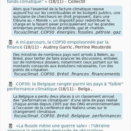
fonds climatique” »
(18/11)
-
Collectif
Alors que l’essentiel de la facture climatique repose
aujourd’hui sur les contribuables et les budgets publics, une
quinzaine de chercheurs en droit proposent, dans une
tribune au « Monde », un dispositif pour redistribuer la
charge en la faisant peser principalement sur les grandes
entreprises productrices de pétrole, gaz et charbon.
focusclimat
COP30
énergies
fossiles
pétrole
gaz
cha
,
,
,
,
,
,
A mi-parcours, la COP30 empoisonnée par la
finance
(18/11)
-
Audrey Garric
,
Perrine Mouterde
Des ministres de nombreux pays sont arrivés à Belem, au
Brésil, pour tenter de faire avancer les discussions, enlisées
sur de nombreux dossiers, notamment ceux portant sur les
montants consacrés aux évolutions nécessaires, l’un des
points de crispation.
focusclimat
COP30
Brésil
finances
financements
,
,
,
,
COP30: la Belgique rangée parmi les pays à "faible"
performance climatique
(18/11)
-
Belga
,
La Belgique a perdu deux places à un classement annuel
des "performances climatiques" d'une série de pays réalisé
chaque année depuis 2005 par des ONG environnementales
à l'occasion de la conférence des Nations unies sur le
changement climatique.
focusclimat
COP30
Brésil
Belgique
performances
cli
,
,
,
,
,
«La Russie mène une guerre sale» : l’Ukraine
annonce la première demande de réparations