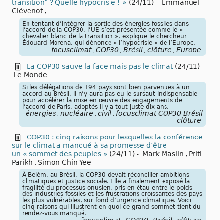
transition” ? Quelle hypocrisie ! »
(24/11)
-
Emmanuel
Clévenot
,
En tentant d’intégrer la sortie des énergies fossiles dans
l’accord de la COP30, l’UE s’est présentée comme le «
chevalier blanc de la transition », explique le chercheur
Édouard Morena, qui dénonce « l’hypocrisie » de l’Europe.
focusclimat
COP30
Brésil
clôture
Europe
,
,
,
,
La COP30 sauve la face mais pas le climat
(24/11)
-
Le Monde
Si les délégations de 194 pays sont bien parvenues à un
accord au Brésil, il n’y aura pas eu le sursaut indispensable
pour accélérer la mise en œuvre des engagements de
l’accord de Paris, adoptés il y a tout juste dix ans.
énergies
nucléaire
civil
focusclimat COP30 Brésil
,
,
,
clôture
COP30 : cinq raisons pour lesquelles la conférence
sur le climat a manqué à sa promesse d’être
un « sommet des peuples »
(24/11)
-
Mark Maslin
,
Priti
Parikh
,
Simon Chin-Yee
À Belém, au Brésil, la COP30 devait réconcilier ambitions
climatiques et justice sociale. Elle a finalement exposé la
fragilité du processus onusien, pris en étau entre le poids
des industries fossiles et les frustrations croissantes des pays
les plus vulnérables, sur fond d’urgence climatique. Voici
cinq raisons qui illustrent en quoi ce grand sommet tient du
rendez-vous manqué.