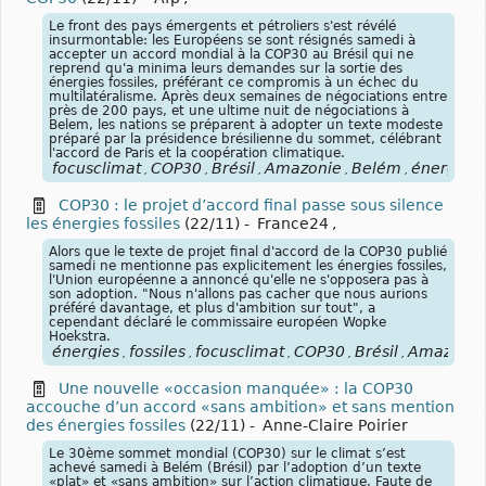
Le front des pays émergents et pétroliers s'est révélé
insurmontable: les Européens se sont résignés samedi à
accepter un accord mondial à la COP30 au Brésil qui ne
reprend qu'a minima leurs demandes sur la sortie des
énergies fossiles, préférant ce compromis à un échec du
multilatéralisme. Après deux semaines de négociations entre
près de 200 pays, et une ultime nuit de négociations à
Belem, les nations se préparent à adopter un texte modeste
préparé par la présidence brésilienne du sommet, célébrant
l'accord de Paris et la coopération climatique.
focusclimat
COP30
Brésil
Amazonie
Belém
énergies
,
,
,
,
,
,
COP30 : le projet d’accord final passe sous silence
les énergies fossiles
(22/11)
-
France24
,
Alors que le texte de projet final d'accord de la COP30 publié
samedi ne mentionne pas explicitement les énergies fossiles,
l'Union européenne a annoncé qu'elle ne s'opposera pas à
son adoption. "Nous n'allons pas cacher que nous aurions
préféré davantage, et plus d'ambition sur tout", a
cependant déclaré le commissaire européen Wopke
Hoekstra.
énergies
fossiles
focusclimat
COP30
Brésil
Amazonie
,
,
,
,
,
Une nouvelle «occasion manquée» : la COP30
accouche d’un accord «sans ambition» et sans mention
des énergies fossiles
(22/11)
-
Anne-Claire Poirier
Le 30ème sommet mondial (COP30) sur le climat s’est
achevé samedi à Belém (Brésil) par l’adoption d’un texte
«plat» et «sans ambition» sur l’action climatique. Faute de