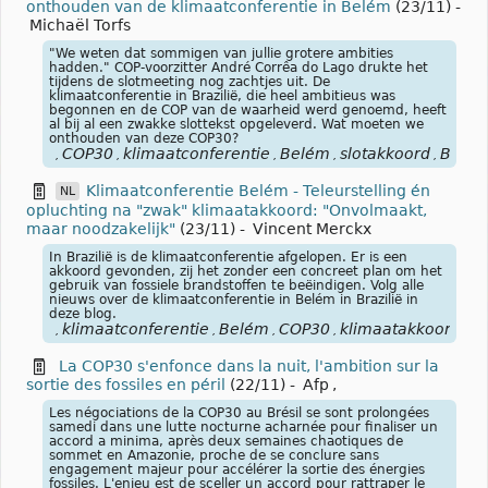
onthouden van de klimaatconferentie in Belém
(23/11)
-
Michaël Torfs
"We weten dat sommigen van jullie grotere ambities
hadden." COP-voorzitter André Corrêa do Lago drukte het
tijdens de slotmeeting nog zachtjes uit. De
klimaatconferentie in Brazilië, die heel ambitieus was
begonnen en de COP van de waarheid werd genoemd, heeft
al bij al een zwakke slottekst opgeleverd. Wat moeten we
onthouden van deze COP30?
COP30
klimaatconferentie
Belém
slotakkoord
Brazil
,
,
,
,
,
Klimaatconferentie Belém - Teleurstelling én
NL
opluchting na "zwak" klimaatakkoord: "Onvolmaakt,
maar noodzakelijk"
(23/11)
-
Vincent Merckx
In Brazilië is de klimaatconferentie afgelopen. Er is een
akkoord gevonden, zij het zonder een concreet plan om het
gebruik van fossiele brandstoffen te beëindigen. Volg alle
nieuws over de klimaatconferentie in Belém in Brazilië in
deze blog.
klimaatconferentie
Belém
COP30
klimaatakkoord
Br
,
,
,
,
,
La COP30 s'enfonce dans la nuit, l'ambition sur la
sortie des fossiles en péril
(22/11)
-
Afp
,
Les négociations de la COP30 au Brésil se sont prolongées
samedi dans une lutte nocturne acharnée pour finaliser un
accord a minima, après deux semaines chaotiques de
sommet en Amazonie, proche de se conclure sans
engagement majeur pour accélérer la sortie des énergies
fossiles. L'enjeu est de sceller un accord pour rattraper le