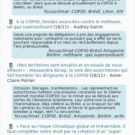
concrètes" alors que se déroule actuellement la COP30 à
Belém, au Brésil.
focusclimat
COP30
Brésil
Léon
XIV
,
,
,
,
A la COP30, timides avancées contre le méthane,
un gaz superpolluant
(18/11)
-
Audrey Garric
Seule une poignée de délégations a pris des engagements
volontaires pour combattre ce puissant gaz à effet de serre,
pourtant responsable d’un tiers du réchauffement depuis
l’ère préindustrielle.
focusclimat COP30 Brésil Amazonie
,
Belém
méthane
gaz superpolluant
,
,
«Nos territoires sont envahis et on essaie de nous
effacer» : Alessandra Korap, la voie des autochtones qui
fait trembler les dirigeants à la COP30
(18/11)
-
Anne-
Claire Poirier
Intrusion, blocages, manifestations… Les représentant·es
autochtones mettent une pression constante sur le 30ème
sommet mondial (COP30) sur le climat qui se déroule aux
portes de l’Amazonie brésilienne. Leur porte-voix la plus
charismatique, déjà célèbre au Brésil, a su braquer sur elle
les caméras du monde entier et forcer le gouvernement
brésilien à réagir. Vert l’a rencontrée.
focusclimat
COP30
Brésil
Amazonie
Belém
activisme
,
,
,
,
,
« Face au risque climatique global et irréversible, il
faut compléter notre droit par la création d’un “super