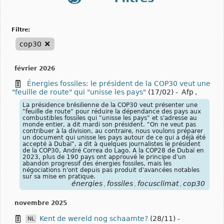
filtre:
cop30
février 2026
Énergies fossiles: le président de la COP30 veut une
"feuille de route" qui "unisse les pays"
(17/02)
-
Afp
,
La présidence brésilienne de la COP30 veut présenter une
"feuille de route" pour réduire la dépendance des pays aux
combustibles fossiles qui "unisse les pays" et s'adresse au
monde entier, a dit mardi son président. "On ne veut pas
contribuer à la division, au contraire, nous voulons préparer
un document qui unisse les pays autour de ce qui a déjà été
accepté à Dubaï", a dit à quelques journalistes le président
de la COP30, André Correa do Lago. A la COP28 de Dubaï en
2023, plus de 190 pays ont approuvé le principe d'un
abandon progressif des énergies fossiles, mais les
négociations n'ont depuis pas produit d'avancées notables
sur sa mise en pratique.
énergies
fossiles
focusclimat
cop30
,
,
,
novembre 2025
Kent de wereld nog schaamte?
(28/11)
-
NL