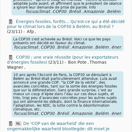
adoptée juste avant, et affirment que le président de séance
a ignoré leur demande de prise de parole. Info
focusclimat
COP30
Brésil
Amazonie
Belém
,
,
,
,
Énergies fossiles, forêts… Qu’est-ce qui a été décidé
pour le climat lors de la COP30 à Belém, au Brésil ?
(23/11)
-
Afp
,
La COP30 s'est achevée au Brésil. Voici ce que les pays
présents ont décidé en faveur du climat.
focusclimat
COP30
Brésil
Amazonie
Belém
énergies
,
,
,
,
,
,
COP30 : une vraie réussite (pour les exportateurs
d'énergies fossiles)
(23/11)
-
Bon Pote
,
Thomas
Wagner
,
10 ans après l’Accord de Paris, la COP30 se déroulant à
Belém au Brésil était particulièrement attendue. Lula avait
annoncé une grande COP, “la COP de la vérité”, des
avancées concrètes, tant sur la sortie des énergies fossiles
que sur la déforestation. Sans grande surprise, c’est au
mieux un coup d’épée dans l’eau sur ces deux sujets, et
très, trop peu d’avancées concrètes pour les autres sujets
qui ont alimenté les débats, dont la finance internationale,
l’adaptation, les NDC, la lutte contre la désinformation
climatique, etc.
focusclimat
COP30
Brésil
Amazonie
Belém
énergies
,
,
,
,
,
,
De 'COP van de waarheid' die een
NL
ongemakkelijke waarheid blootlegde: dit moet je