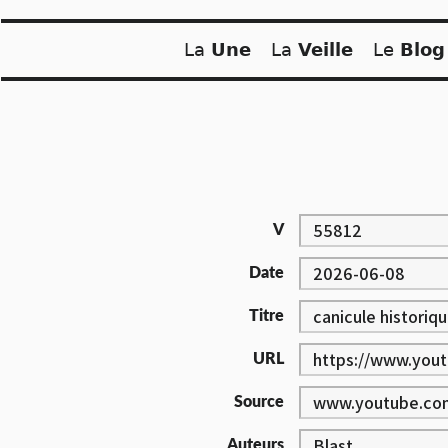
Skip
to
La
Une
La
Veille
Le
Blog
content
V
Date
Titre
URL
Source
Auteurs