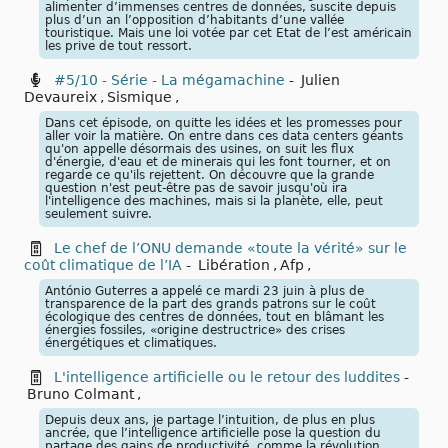
alimenter d’immenses centres de données, suscite depuis
plus d’un an l’opposition d’habitants d’une vallée
touristique. Mais une loi votée par cet Etat de l’est américain
les prive de tout ressort.
#5/10 - Série - La mégamachine
-
Julien
Devaureix
,
Sismique
,
Dans cet épisode, on quitte les idées et les promesses pour
aller voir la matière. On entre dans ces data centers géants
qu'on appelle désormais des usines, on suit les flux
d'énergie, d'eau et de minerais qui les font tourner, et on
regarde ce qu'ils rejettent. On découvre que la grande
question n'est peut-être pas de savoir jusqu'où ira
l'intelligence des machines, mais si la planète, elle, peut
seulement suivre.
Le chef de l’ONU demande «toute la vérité» sur le
coût climatique de l’IA
-
Libération
,
Afp
,
António Guterres a appelé ce mardi 23 juin à plus de
transparence de la part des grands patrons sur le coût
écologique des centres de données, tout en blâmant les
énergies fossiles, «origine destructrice» des crises
énergétiques et climatiques.
L'intelligence artificielle ou le retour des luddites
-
Bruno Colmant
,
Depuis deux ans, je partage l’intuition, de plus en plus
ancrée, que l’intelligence artificielle pose la question du
partage des gains de productivité, comme la révolution