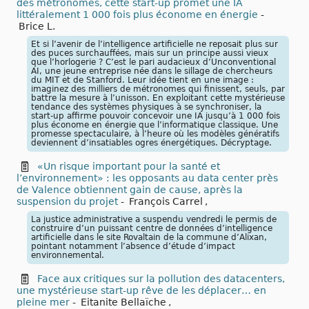
des métronomes, cette start-up promet une IA
littéralement 1 000 fois plus économe en énergie
-
Brice L.
Et si l’avenir de l’intelligence artificielle ne reposait plus sur
des puces surchauffées, mais sur un principe aussi vieux
que l’horlogerie ? C’est le pari audacieux d’Unconventional
AI, une jeune entreprise née dans le sillage de chercheurs
du MIT et de Stanford. Leur idée tient en une image :
imaginez des milliers de métronomes qui finissent, seuls, par
battre la mesure à l’unisson. En exploitant cette mystérieuse
tendance des systèmes physiques à se synchroniser, la
start-up affirme pouvoir concevoir une IA jusqu’à 1 000 fois
plus économe en énergie que l’informatique classique. Une
promesse spectaculaire, à l’heure où les modèles génératifs
deviennent d’insatiables ogres énergétiques. Décryptage.
«Un risque important pour la santé et
l’environnement» : les opposants au data center près
de Valence obtiennent gain de cause, après la
suspension du projet
-
François Carrel
,
La justice administrative a suspendu vendredi le permis de
construire d’un puissant centre de données d’intelligence
artificielle dans le site Rovaltain de la commune d’Alixan,
pointant notamment l’absence d’étude d’impact
environnemental.
Face aux critiques sur la pollution des datacenters,
une mystérieuse start-up rêve de les déplacer… en
pleine mer
-
Eitanite Bellaïche
,