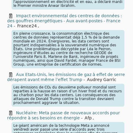
l'approvisionnement en électricité et en eau, a déclaré mardi
le Premier ministre Anwar Ibrahim.
Impact environnemental des centres de données :
des gouffres énergétiques - Aux avant-postes - France
24
-
France24
,
En pleine croissance, la consommation électrique des
centres de données représentait déjà 1,5 % de la demande
mondiale en 2024. Énergivores, les data centers sont
pourtant indispensables à la souveraineté numérique des
États. Une problématique décryptée par Léa le Pezron,
ingénieure d’études au centre de recherche GEODE de
l’université Paris 8, Marlene de Bank, ingénieure de projets
numériques, ainsi que David Fardel, manager France de BSI
Group, une entreprise de certification de normes.
Aux Etats-Unis, les émissions de gaz à effet de serre
dérapent avant même l’effet Trump
-
Audrey Garric
Les émissions de CO₂ du deuxième pollueur mondial sont
reparties à la hausse en raison d’un hiver froid et du recours
au charbon pour les data centers. Les conséquences des
attaques de Donald Trump contre la transition devraient
prochainement aggraver la situation.
Nucléaire: Meta passe de nouveaux accords pour
répondre à ses besoins en énergie
-
Afp
,
Le géant américain de la technologie Meta a annoncé
vendredi avoir passé une série d'accords avec trois