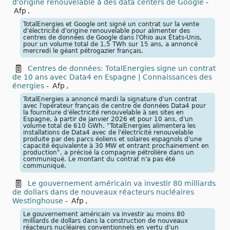
d'origine renouvelable à des data centers de Google
-
Afp
,
TotalEnergies et Google ont signé un contrat sur la vente
d'électricité d'origine renouvelable pour alimenter des
centres de données de Google dans l'Ohio aux États-Unis,
pour un volume total de 1,5 TWh sur 15 ans, a annoncé
mercredi le géant pétrogazier français.
Centres de données: TotalEnergies signe un contrat
de 10 ans avec Data4 en Espagne | Connaissances des
énergies
-
Afp
,
TotalEnergies a annoncé mardi la signature d'un contrat
avec l'opérateur français de centre de données Data4 pour
la fourniture d'électricité renouvelable à ses sites en
Espagne, à partir de janvier 2026 et pour 10 ans, d'un
volume total de 610 GWh. "TotalEnergies alimentera les
installations de Data4 avec de l'électricité renouvelable
produite par des parcs éoliens et solaires espagnols d'une
capacité équivalente à 30 MW et entrant prochainement en
production", a précisé la compagnie pétrolière dans un
communiqué. Le montant du contrat n'a pas été
communiqué.
Le gouvernement américain va investir 80 milliards
de dollars dans de nouveaux réacteurs nucléaires
Westinghouse
-
Afp
,
Le gouvernement américain va investir au moins 80
milliards de dollars dans la construction de nouveaux
réacteurs nucléaires conventionnels en vertu d'un