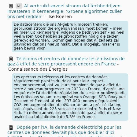
AI verbruikt zoveel stroom dat techbedrijven
NL
investeren in kernenergie: ‘Groene algoritmen zullen
ons niet redden’
-
Ilse Boeren
De datacenters die ons AI-gebruik moeten trekken,
gebruiken stroom die ergens vandaan moet komen – meer
en meer uit kernenergie, volgens de bedrijven zelf – en heel
veel water. Ook hebben ze grondstoffen nodig die zelden
gerecycled worden. ‘Sommigen hopen dat AI zelf iets zal
uitvinden dat ons hieruit haalt. Dat is mogelijk, maar er is
geen bewijs voor.’
Télécoms et centres de données: les émissions de
gaz à effet de serre progressent encore en France
-
Connaissance des Énergies
Les opérateurs télécoms et les centres de données,
régulièrement pointés du doigt pour leur impact
environnemental, ont vu leurs émissions de gaz à effet de
serre à nouveau progresser en 2023 en France, d'après une
enquête de l'Autorité de régulation du secteur publiée jeudi.
Les émissions venant des opérateurs Orange, SFR, Bouygues
Telecom et Free ont atteint 397.000 tonnes d'équivalent
CO2, en augmentation de 4% sur un an, a précisé l'Arcep,
soit l'équivalent de 225 vols aller-retour entre Paris et New
York. La même année, les émissions de gaz à effet de serre
avaient au total diminué de 5,8% en France.
Dopée par l’IA, la demande d’électricité pour les
centres de données devrait plus que doubler d’ici