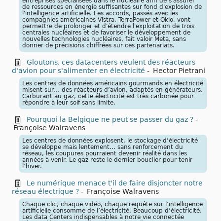
entreprises spécialisées dans le nucléaire afin de s'assurer
de ressources en énergie suffisantes sur fond d'explosion de
l'intelligence artificielle. Les accords, passés avec les
compagnies américaines Vistra, TerraPower et Oklo, vont
permettre de prolonger et d'étendre l'exploitation de trois
centrales nucléaires et de favoriser le développement de
nouvelles technologies nucléaires, fait valoir Meta, sans
donner de précisions chiffrées sur ces partenariats.
Gloutons, ces datacenters veulent des réacteurs
d'avion pour s'alimenter en électricité
-
Hector Pietrani
Les centres de données américains gourmands en électricité
misent sur… des réacteurs d’avion, adaptés en générateurs.
Carburant au gaz, cette électricité est très carbonée pour
répondre à leur soif sans limite.
Pourquoi la Belgique ne peut se passer du gaz ?
-
Françoise Walravens
Les centres de données explosent, le stockage d’électricité
se développe mais lentement… sans renforcement du
réseau, les coupures pourraient devenir réalité dans les
années à venir. Le gaz reste le dernier bouclier pour tenir
l’hiver.
Le numérique menace t'il de faire disjoncter notre
réseau électrique ?
-
Françoise Walravens
Chaque clic, chaque vidéo, chaque requête sur l’intelligence
artificielle consomme de l’électricité. Beaucoup d’électricité.
Les data Centers indispensables à notre vie connectée