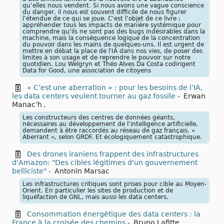
qu’elles nous vendent. Si nous avons une vague conscience
du danger, il nous est souvent difficile de nous figurer
l’étendue de ce qui se joue. C’est l’objet de ce livre :
appréhender tous les impacts de manière systémique pour
comprendre qu’ils ne sont pas des bugs indésirables dans la
machine, mais la conséquence logique de la concentration
du pouvoir dans les mains de quelques-uns. Il est urgent de
mettre en débat la place de l'IA dans nos vies, de poser des
limites à son usage et de reprendre le pouvoir sur notre
quotidien. Lou Welgryn et Théo Alves Da Costa codirigent
Data for Good, une association de citoyens
« C’est une aberration » : pour les besoins de l’IA,
les data centers veulent tourner au gaz fossile
-
Erwan
Manac’h
,
Les constructeurs des centres de données géants,
nécessaires au développement de l’intelligence artificielle,
demandent à être raccordés au réseau de gaz français. «
Aberrant », selon GRDF. Et écologiquement catastrophique.
Des drones iraniens frappent des infrastructures
d'Amazon: "Des cibles légitimes d'un gouvernement
belliciste"
-
Antonin Marsac
Les infrastructures critiques sont prises pour cible au Moyen-
Orient. En particulier les sites de production et de
liquéfaction de GNL, mais aussi les data centers.
Consommation énergétique des data centers : la
France à la croisée des chemins
-
Bruno Lafitte