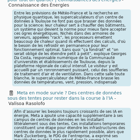
Connaissance des Énergies
Entre les prévisions de Météo-France et la recherche en
physique quantique, les supercalculateurs d'un centre de
données à Toulouse ne font pas que brasser des données
pour la science: leur chaleur sert à chauffer des bâtiments,
un système qui devient la norme pour mieux faire accepter
ces ogres énergétiques. Nichés dans des armoires de
serveurs, appelées "rack", les processeurs émettent
beaucoup de chaleur quand ils effectuent des calculs, d'où
le besoin de les refroidir en permanence pour leur
fonctionnement optimal. Sans quoi "ça fondrait" et "on
serait obligé de les éteindre petit à petit", explique Georges
Da Costa, responsable numérique de la Communauté
d'universités et établissements de Toulouse, depuis la
plateforme régionale de calcul intensif. Le visiteur y est
accueilli par un ronronnement puissant, celui des souffleries
de traitement d'air et de ventilation. Dans cette salle toute
blanche, le supercalculateur de Météo-France brasse les
données de températures, vent, pression, indispensab
Meta en mode survie ? Des centres de données
sous des tentes pour rester dans la course à l’IA
-
Valisoa Rasolofo
Afin d’assurer les besoins toujours croissants de ses IA en
énergie, Meta a ajouté une capacité supplémentaire à ses
campus de centres de données en les installant
littéralement sous des tentes. Ces installations temporaires
constituent une étape pour étendre les infrastructures des
centres de données le plus rapidement possible, alors que
Mark Zuckerberg, le PDG de l’entreprise, a exprimé ses
inquiétudes quant à son retard dans la course à la