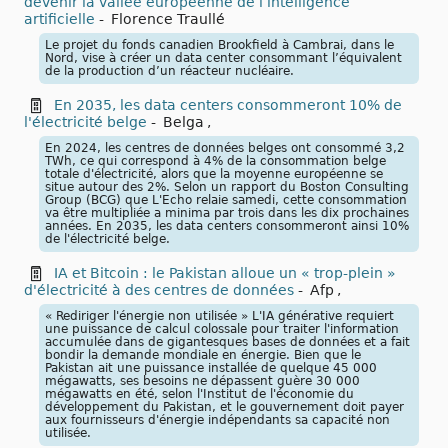
devenir la vallée européenne de l’intelligence
artificielle
-
Florence Traullé
Le projet du fonds canadien Brookfield à Cambrai, dans le
Nord, vise à créer un data center consommant l’équivalent
de la production d’un réacteur nucléaire.
En 2035, les data centers consommeront 10% de
l'électricité belge
-
Belga
,
En 2024, les centres de données belges ont consommé 3,2
TWh, ce qui correspond à 4% de la consommation belge
totale d'électricité, alors que la moyenne européenne se
situe autour des 2%. Selon un rapport du Boston Consulting
Group (BCG) que L'Echo relaie samedi, cette consommation
va être multipliée a minima par trois dans les dix prochaines
années. En 2035, les data centers consommeront ainsi 10%
de l'électricité belge.
IA et Bitcoin : le Pakistan alloue un « trop-plein »
d'électricité à des centres de données
-
Afp
,
« Rediriger l'énergie non utilisée » L'IA générative requiert
une puissance de calcul colossale pour traiter l'information
accumulée dans de gigantesques bases de données et a fait
bondir la demande mondiale en énergie. Bien que le
Pakistan ait une puissance installée de quelque 45 000
mégawatts, ses besoins ne dépassent guère 30 000
mégawatts en été, selon l'Institut de l'économie du
développement du Pakistan, et le gouvernement doit payer
aux fournisseurs d'énergie indépendants sa capacité non
utilisée.