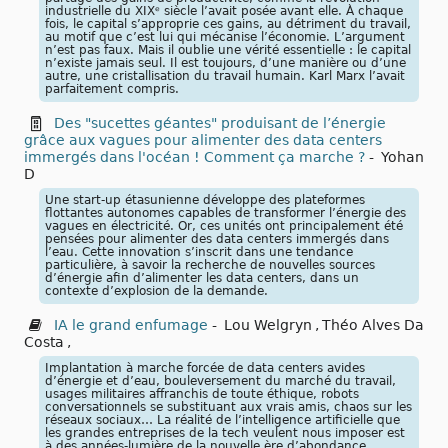
industrielle du XIXᵉ siècle l’avait posée avant elle. À chaque
fois, le capital s’approprie ces gains, au détriment du travail,
au motif que c’est lui qui mécanise l’économie. L’argument
n’est pas faux. Mais il oublie une vérité essentielle : le capital
n’existe jamais seul. Il est toujours, d’une manière ou d’une
autre, une cristallisation du travail humain. Karl Marx l’avait
parfaitement compris.
Des "sucettes géantes" produisant de l’énergie
grâce aux vagues pour alimenter des data centers
immergés dans l'océan ! Comment ça marche ?
-
Yohan
D
Une start-up étasunienne développe des plateformes
flottantes autonomes capables de transformer l’énergie des
vagues en électricité. Or, ces unités ont principalement été
pensées pour alimenter des data centers immergés dans
l’eau. Cette innovation s’inscrit dans une tendance
particulière, à savoir la recherche de nouvelles sources
d’énergie afin d’alimenter les data centers, dans un
contexte d’explosion de la demande.
IA le grand enfumage
-
Lou Welgryn
,
Théo Alves Da
Costa
,
Implantation à marche forcée de data centers avides
d’énergie et d’eau, bouleversement du marché du travail,
usages militaires affranchis de toute éthique, robots
conversationnels se substituant aux vrais amis, chaos sur les
réseaux sociaux… La réalité de l’intelligence artificielle que
les grandes entreprises de la tech veulent nous imposer est
à des années-lumière de la nouvelle ère d’abondance