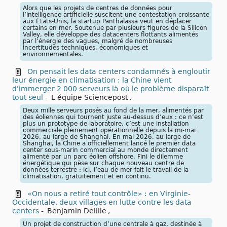
Alors que les projets de centres de données pour
l’intelligence artificielle suscitent une contestation croissante
aux États-Unis, la startup Panthalassa veut en déplacer
certains en mer. Soutenue par plusieurs figures de la Silicon
Valley, elle développe des datacenters flottants alimentés
par l’énergie des vagues, malgré de nombreuses
incertitudes techniques, économiques et
environnementales.
On pensait les data centers condamnés à engloutir
leur énergie en climatisation : la Chine vient
d'immerger 2 000 serveurs là où le problème disparaît
tout seul
-
L équipe Sciencepost
,
Deux mille serveurs posés au fond de la mer, alimentés par
des éoliennes qui tournent juste au-dessus d’eux : ce n’est
plus un prototype de laboratoire, c’est une installation
commerciale pleinement opérationnelle depuis la mi-mai
2026, au large de Shanghai. En mai 2026, au large de
Shanghai, la Chine a officiellement lancé le premier data
center sous-marin commercial au monde directement
alimenté par un parc éolien offshore. Fini le dilemme
énergétique qui pèse sur chaque nouveau centre de
données terrestre : ici, l’eau de mer fait le travail de la
climatisation, gratuitement et en continu.
«On nous a retiré tout contrôle» : en Virginie-
Occidentale, deux villages en lutte contre les data
centers
-
Benjamin Delille
,
Un projet de construction d’une centrale à gaz, destinée à