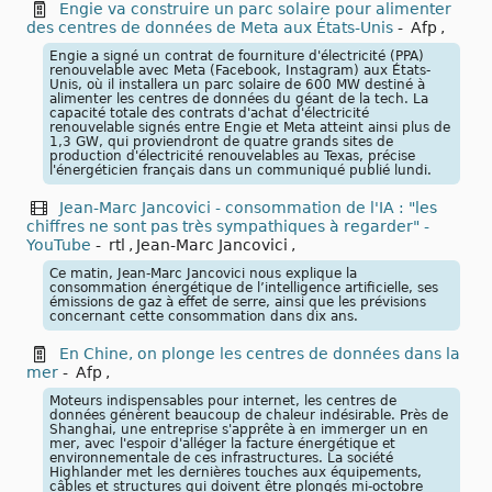
Engie va construire un parc solaire pour alimenter
des centres de données de Meta aux États-Unis
-
Afp
,
Engie a signé un contrat de fourniture d'électricité (PPA)
renouvelable avec Meta (Facebook, Instagram) aux États-
Unis, où il installera un parc solaire de 600 MW destiné à
alimenter les centres de données du géant de la tech. La
capacité totale des contrats d'achat d'électricité
renouvelable signés entre Engie et Meta atteint ainsi plus de
1,3 GW, qui proviendront de quatre grands sites de
production d'électricité renouvelables au Texas, précise
l'énergéticien français dans un communiqué publié lundi.
Jean-Marc Jancovici - consommation de l'IA : "les
chiffres ne sont pas très sympathiques à regarder" -
YouTube
-
rtl
,
Jean-Marc Jancovici
,
Ce matin, Jean-Marc Jancovici nous explique la
consommation énergétique de l’intelligence artificielle, ses
émissions de gaz à effet de serre, ainsi que les prévisions
concernant cette consommation dans dix ans.
En Chine, on plonge les centres de données dans la
mer
-
Afp
,
Moteurs indispensables pour internet, les centres de
données génèrent beaucoup de chaleur indésirable. Près de
Shanghai, une entreprise s'apprête à en immerger un en
mer, avec l'espoir d'alléger la facture énergétique et
environnementale de ces infrastructures. La société
Highlander met les dernières touches aux équipements,
câbles et structures qui doivent être plongés mi-octobre