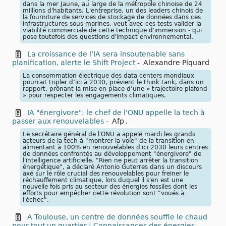
dans la mer Jaune, au large de la métropole chinoise de 24
millions d'habitants. L'entreprise, un des leaders chinois de
la fourniture de services de stockage de données dans ces
infrastructures sous-marines, veut avec ces tests valider la
viabilité commerciale de cette technique d'immersion - qui
pose toutefois des questions d'impact environnemental.
La croissance de l’IA sera insoutenable sans
planification, alerte le Shift Project
-
Alexandre Piquard
La consommation électrique des data centers mondiaux
pourrait tripler d’ici à 2030, prévient le think tank, dans un
rapport, prônant la mise en place d’une « trajectoire plafond
» pour respecter les engagements climatiques.
IA "énergivore": le chef de l'ONU appelle la tech à
passer aux renouvelables
-
Afp
,
Le secrétaire général de l'ONU a appelé mardi les grands
acteurs de la tech à "montrer la voie" de la transition en
alimentant à 100% en renouvelables d'ici 2030 leurs centres
de données confrontés au développement "énergivore" de
l'intelligence artificielle. "Rien ne peut arrêter la transition
énergétique", a déclaré Antonio Guterres dans un discours
axé sur le rôle crucial des renouvelables pour freiner le
réchauffement climatique, lors duquel il s'en est une
nouvelle fois pris au secteur des énergies fossiles dont les
efforts pour empêcher cette révolution sont "voués à
l'échec".
A Toulouse, un centre de données souffle le chaud
pour tout un quartier | Connaissances des énergies
-