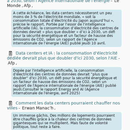
à 2030, selon l’Agence internationale de l’énergie
-
Le
Monde
,
Afp
,
A cette échéance, les data centers nécessiteront un peu
moins de 3 % de l’électricité mondiale, « soit la
consommation totale d’électricité du Japon aujourd’hui »,
précise le rapport. Portée par l’essor de l’intelligence
artificielle (IA), la consommation d’électricité des centres de
données devrait « plus que doubler » d’ici à 2030, un défi
pour la sécurité énergétique et un facteur de hausse des
émissions de CO2, selon un rapport de l’Agence
internationale de l’énergie (AIE) publié jeudi 10 avril.
Data centers et IA : la consommation d'électricité
dédiée devrait plus que doubler d'ici 2030, selon l'AIE
-
Afp
,
Dopée par l'intelligence artificielle, la consommation
d'électricité des centres de données devrait "plus que
doubler" d'ici 2030, un défi pour la sécurité énergétique et
un facteur de hausse des émissions de CO2, selon un
rapport de l'Agence internationale de l'énergie (AIE) publié
jeudi.Consulter le rapport Energy and AI (Agence
internationale de l'énergie, avril 2025)
Comment les data centers pourraient chauffer nos
villes
-
Erwan Manac’h
,
Un immense gâchis. Des millions de logements pourraient
être chauffés grâce à la chaleur des centres de données
gigantesques qui se multiplient. Mais faute de volonté
politique, tout reste à faire.