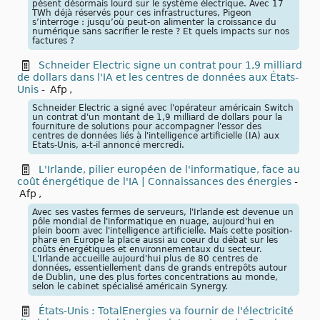
pèsent désormais lourd sur le système électrique. Avec 17
TWh déjà réservés pour ces infrastructures, Pigeon
s’interroge : jusqu’où peut-on alimenter la croissance du
numérique sans sacrifier le reste ? Et quels impacts sur nos
factures ?
Schneider Electric signe un contrat pour 1,9 milliard
de dollars dans l'IA et les centres de données aux États-
Unis
-
Afp
,
Schneider Electric a signé avec l'opérateur américain Switch
un contrat d'un montant de 1,9 milliard de dollars pour la
fourniture de solutions pour accompagner l'essor des
centres de données liés à l'intelligence artificielle (IA) aux
Etats-Unis, a-t-il annoncé mercredi.
L'Irlande, pilier européen de l'informatique, face au
coût énergétique de l'IA | Connaissances des énergies
-
Afp
,
Avec ses vastes fermes de serveurs, l'Irlande est devenue un
pôle mondial de l'informatique en nuage, aujourd'hui en
plein boom avec l'intelligence artificielle. Mais cette position-
phare en Europe la place aussi au coeur du débat sur les
coûts énergétiques et environnementaux du secteur.
L'Irlande accueille aujourd'hui plus de 80 centres de
données, essentiellement dans de grands entrepôts autour
de Dublin, une des plus fortes concentrations au monde,
selon le cabinet spécialisé américain Synergy.
États-Unis : TotalEnergies va fournir de l'électricité