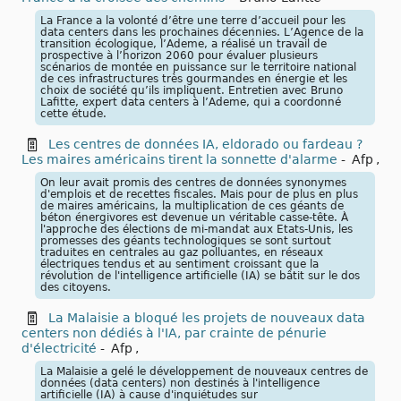
La France a la volonté d’être une terre d’accueil pour les
data centers dans les prochaines décennies. L’Agence de la
transition écologique, l’Ademe, a réalisé un travail de
prospective à l’horizon 2060 pour évaluer plusieurs
scénarios de montée en puissance sur le territoire national
de ces infrastructures très gourmandes en énergie et les
choix de société qu’ils impliquent. Entretien avec Bruno
Lafitte, expert data centers à l’Ademe, qui a coordonné
cette étude.
Les centres de données IA, eldorado ou fardeau ?
Les maires américains tirent la sonnette d'alarme
-
Afp
,
On leur avait promis des centres de données synonymes
d'emplois et de recettes fiscales. Mais pour de plus en plus
de maires américains, la multiplication de ces géants de
béton énergivores est devenue un véritable casse-tête. À
l'approche des élections de mi-mandat aux Etats-Unis, les
promesses des géants technologiques se sont surtout
traduites en centrales au gaz polluantes, en réseaux
électriques tendus et au sentiment croissant que la
révolution de l'intelligence artificielle (IA) se bâtit sur le dos
des citoyens.
La Malaisie a bloqué les projets de nouveaux data
centers non dédiés à l'IA, par crainte de pénurie
d'électricité
-
Afp
,
La Malaisie a gelé le développement de nouveaux centres de
données (data centers) non destinés à l'intelligence
artificielle (IA) à cause d'inquiétudes sur