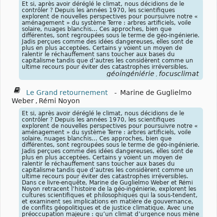
Et si, après avoir déréglé le climat, nous décidions de le
contrôler ? Depuis les années 1970, les scientifiques
explorent de nouvelles perspectives pour poursuivre notre «
aménagement » du système Terre : arbres artificiels, voile
solaire, nuages blanchis… Ces approches, bien que
différentes, sont regroupées sous le terme de géo-ingénierie.
Jadis perçues comme des idées dangereuses, elles sont de
plus en plus acceptées. Certains y voient un moyen de
ralentir le réchauffement sans toucher aux bases du
capitalisme tandis que d’autres les considèrent comme un
ultime recours pour éviter des catastrophes irréversibles.
géoingéniérie
focusclimat
,
Le Grand retournement
-
Marine de Guglielmo
Weber
,
Rémi Noyon
Et si, après avoir déréglé le climat, nous décidions de le
contrôler ? Depuis les années 1970, les scientifiques
explorent de nouvelles perspectives pour poursuivre notre «
aménagement » du système Terre : arbres artificiels, voile
solaire, nuages blanchis… Ces approches, bien que
différentes, sont regroupées sous le terme de géo-ingénierie.
Jadis perçues comme des idées dangereuses, elles sont de
plus en plus acceptées. Certains y voient un moyen de
ralentir le réchauffement sans toucher aux bases du
capitalisme tandis que d’autres les considèrent comme un
ultime recours pour éviter des catastrophes irréversibles.
Dans ce livre-enquête, Marine de Guglielmo Weber et Rémi
Noyon retracent l’histoire de la géo-ingénierie, explorent les
cultures scientifiques et philosophiques qui la sous-tendent,
et examinent ses implications en matière de gouvernance,
de conflits géopolitiques et de justice climatique. Avec une
préoccupation majeure : qu’un climat d’urgence nous mène