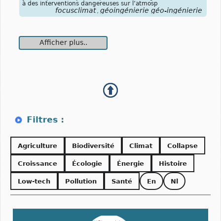
à des interventions dangereuses sur l’atmosp
focusclimat
géoingénierie géo-ingénierie
,
Afficher plus..
Agriculture
Biodiversité
Climat
Collapse
Croissance
Écologie
Énergie
Histoire
Low-tech
Pollution
Santé
En
Nl