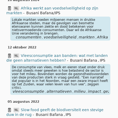
20 augustus 2024
Afrika werkt aan voedselveiligheid op zijn
NL
markten
-
Busani Bafana/IPS
Lokale markten voeden miljoenen mensen in drukke
Afrikaanse steden, maar de gevolgen van besmette
etenswaren kunnen ziekte en dood betekenen voor
nietsvermoedende consumenten. Daar wil de Afrikaanse
Unie verandering in brengen.
consumenten
voedselveiligheid
markten
Afrika
,
,
,
12 oktober 2022
Vleesconsumptie aan banden: wat met landen
NL
die geen alternatieven hebben?
-
Busani Bafana
,
IPS
De consumptie van vlees, melk en eieren staat onder druk
omdat steeds meer geweten is hoe belastend de sector is
voor het milieu. Bovendien worden de gezondheidsvoordelen
van deze producten sterk in vraag gesteld. “Een narratief
dat populair is in het Noorden, maar een zware impact heeft
op het Zuiden, waar velen leven van hun vee”, zeggen
critici.
vleesconsumptie
alternatieven
milieu
impact
gezond
,
,
,
,
05 augustus 2022
Slow food geeft de biodiversiteit een stevige
NL
duw in de rug
-
Busani Bafana
,
IPS