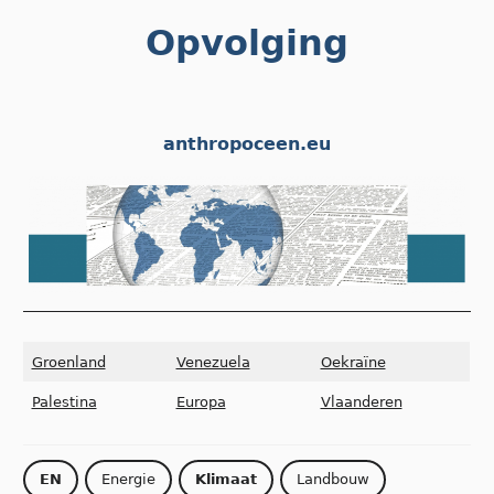
Skip
Opvolging
to
content
anthropoceen.eu
Groenland
Venezuela
Oekraïne
Palestina
Europa
Vlaanderen
EN
Energie
Klimaat
Landbouw