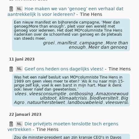
Hoe maken we van ‘genoeg’ een verhaal dat
NL
aantrekkelijk is voor iedereen?
-
Tine Hens
Een nieuw manifest en bijhorende campagne, ‘Meer dan
genoeg/More than enough’, pleit voor een wereld met
genoeg voor iedereen. Het doet MO*columniste Tine Hens
nadenken over de schoonheid van genoeg en de pletwals
van steeds meer.
groei
manifest
campagne
More than
,
,
,
enough
Meer dan genoeg
,
11 juni 2023
Geef ons heden ons dagelijks vlees!
-
Tine Hens
NL
Was het een naïef besluit van MO*columniste Tine Hens in
1989 om geen vlees meer te eten? ‘Als ik nu naar mijn 15-
jarige zelf kijk, voel ik een barst in mijn hart. Maar ik denk
ook: liever naïef dan gewetenloos.’
vlees
vleesconsumptie
ontbossing
Amazonewoud
ve
,
,
,
,
uitstoot
klimaatcrisis
biodiversiteit
Big
,
,
,
Agro
natuurherstelwet
landbouwbeleid
vleesverslavin
,
,
,
22 januari 2023
Die privéjets moeten tenslotte toch ergens
NL
vertrekken
-
Tine Hens
Zou de minister-president aan zijn kransje CEO’s in Davos