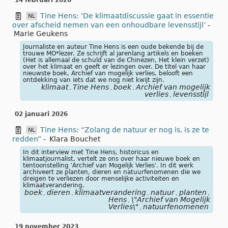
14 februari 2026
Tine Hens: ‘De klimaatdiscussie gaat in essentie
NL
over afscheid nemen van een onhoudbare levensstijl’
-
Marie Geukens
Journaliste en auteur Tine Hens is een oude bekende bij de
trouwe MO*lezer. Ze schrijft al jarenlang artikels en boeken
(Het is allemaal de schuld van de Chinezen, Het klein verzet)
over het klimaat en geeft er lezingen over. De titel van haar
nieuwste boek, Archief van mogelijk verlies, belooft een
ontdekking van iets dat we nog niet kwijt zijn.
klimaat
Tine Hens
boek
Archief van mogelijk
,
,
,
verlies
levensstijl
,
02 januari 2026
Tine Hens: “Zolang de natuur er nog is, is ze te
NL
redden”
-
Klara Bouchet
In dit interview met Tine Hens, historicus en
klimaatjournalist, vertelt ze ons over haar nieuwe boek en
tentoonstelling 'Archief van Mogelijk Verlies'. In dit werk
archiveert ze planten, dieren en natuurfenomenen die we
dreigen te verliezen door menselijke activiteiten en
klimaatverandering.
boek
dieren
klimaatverandering
natuur
planten
Tine
,
,
,
,
,
Hens
\"Archief van Mogelijk
,
Verlies\"
natuurfenomenen
,
19 november 2023