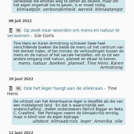
verleidelijk die emoties weg te zetten als zwakte, maar om
het eigen ongemak toe te geven, is er moed nodig.
klimaatpijn
verbondenheid
wereld
klimaatangst
,
,
,
08 juli 2022
Op zoek naar woorden om mens en natuur te
NL
verzoenen
-
Gie Goris
Tine Hens en Karen Armstrong schreven twee heel
verschillende boeken die beide de mens uit het centrum van
het denken halen, of ten minste: de verhoudingen tussen de
mens en de natuur of het sacrale herstellen, om zo tot een
andere omgang met natuur, planeet en elkaar te komen.
mens
natuur
boeken
planeet
Tine Hens
Karen
,
,
,
,
,
Armstrong
20 juni 2022
Ook het leger hangt aan de oliekraan
-
Tine
NL
Hens
De uitstoot van het Amerikaanse leger is dezelfde als die van
een middelgroot land. ‘En dat is waarschijnlijk een
onderschatting’, stellen onderzoekers Patrick Bigger en Neta
C. Crawford. ‘Het Pentagon neemt de klimaatcrisis ernstig,
maar is blind voor de eigen bijdrage.’
uitstoot
klimaatcrisis
leger
Amerika
olie
,
,
,
,
12 juni 2022