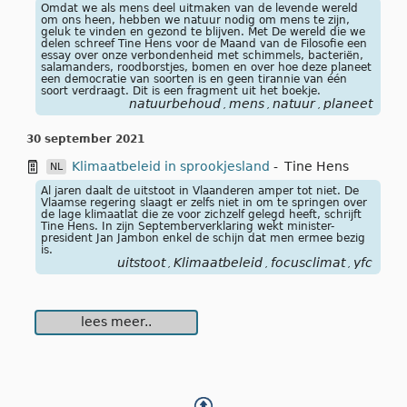
Omdat we als mens deel uitmaken van de levende wereld
om ons heen, hebben we natuur nodig om mens te zijn,
geluk te vinden en gezond te blijven. Met De wereld die we
delen schreef Tine Hens voor de Maand van de Filosofie een
essay over onze verbondenheid met schimmels, bacteriën,
salamanders, roodborstjes, bomen en over hoe deze planeet
een democratie van soorten is en geen tirannie van één
soort verdraagt. Dit is een fragment uit het boekje.
natuurbehoud
mens
natuur
planeet
,
,
,
30 september 2021
Klimaatbeleid in sprookjesland
-
Tine Hens
NL
Al jaren daalt de uitstoot in Vlaanderen amper tot niet. De
Vlaamse regering slaagt er zelfs niet in om te springen over
de lage klimaatlat die ze voor zichzelf gelegd heeft, schrijft
Tine Hens. In zijn Septemberverklaring wekt minister-
president Jan Jambon enkel de schijn dat men ermee bezig
is.
uitstoot
Klimaatbeleid
focusclimat
yfc
,
,
,
lees meer..