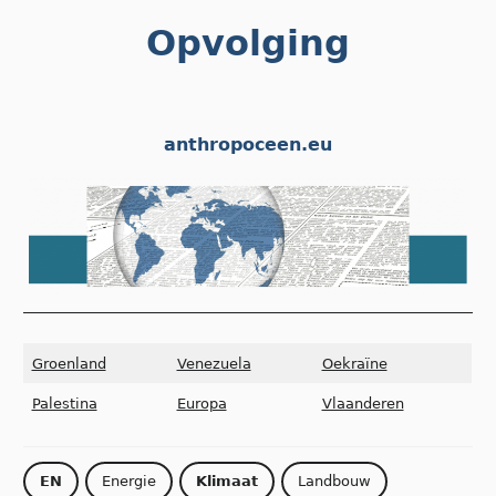
Skip
Opvolging
to
content
anthropoceen.eu
Groenland
Venezuela
Oekraïne
Palestina
Europa
Vlaanderen
EN
Energie
Klimaat
Landbouw