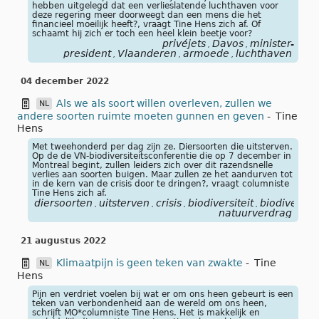
hebben uitgelegd dat een verlieslatende luchthaven voor
deze regering meer doorweegt dan een mens die het
financieel moeilijk heeft?, vraagt Tine Hens zich af. Of
schaamt hij zich er toch een heel klein beetje voor?
privéjets
Davos
minister-
,
,
president
Vlaanderen
armoede
luchthaven
,
,
,
04 december 2022
Als we als soort willen overleven, zullen we
NL
andere soorten ruimte moeten gunnen en geven
-
Tine
Hens
Met tweehonderd per dag zijn ze. Diersoorten die uitsterven.
Op de de VN-biodiversiteitsconferentie die op 7 december in
Montreal begint, zullen leiders zich over dit razendsnelle
verlies aan soorten buigen. Maar zullen ze het aandurven tot
in de kern van de crisis door te dringen?, vraagt columniste
Tine Hens zich af.
diersoorten
uitsterven
crisis
biodiversiteit
biodiversit
,
,
,
,
natuurverdrag
21 augustus 2022
Klimaatpijn is geen teken van zwakte
-
Tine
NL
Hens
Pijn en verdriet voelen bij wat er om ons heen gebeurt is een
teken van verbondenheid aan de wereld om ons heen,
schrijft MO*columniste Tine Hens. Het is makkelijk en