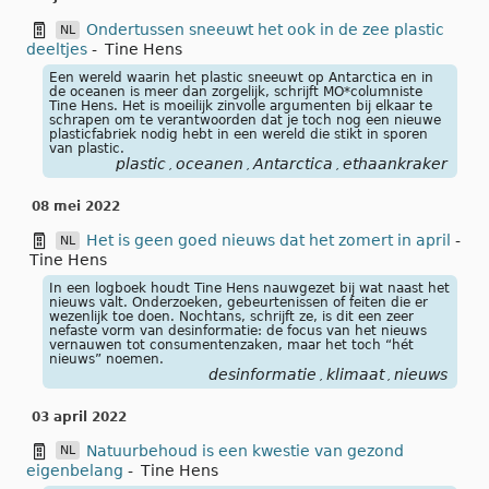
Ondertussen sneeuwt het ook in de zee plastic
NL
deeltjes
-
Tine Hens
Een wereld waarin het plastic sneeuwt op Antarctica en in
de oceanen is meer dan zorgelijk, schrijft MO*columniste
Tine Hens. Het is moeilijk zinvolle argumenten bij elkaar te
schrapen om te verantwoorden dat je toch nog een nieuwe
plasticfabriek nodig hebt in een wereld die stikt in sporen
van plastic.
plastic
oceanen
Antarctica
ethaankraker
,
,
,
08 mei 2022
Het is geen goed nieuws dat het zomert in april
-
NL
Tine Hens
In een logboek houdt Tine Hens nauwgezet bij wat naast het
nieuws valt. Onderzoeken, gebeurtenissen of feiten die er
wezenlijk toe doen. Nochtans, schrijft ze, is dit een zeer
nefaste vorm van desinformatie: de focus van het nieuws
vernauwen tot consumentenzaken, maar het toch “hét
nieuws” noemen.
desinformatie
klimaat
nieuws
,
,
03 april 2022
Natuurbehoud is een kwestie van gezond
NL
eigenbelang
-
Tine Hens