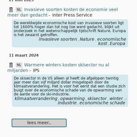
27 mei 2025
Invasieve soorten kosten de economie veel
NL
meer dan gedacht
-
Inter Press Service
De wereldwijde economische kost van invasieve soorten ligt
tot 1600% hoger dan tot nog toe werd gedacht, blijkt uit
onderzoek in het wetenschappelijk tijdschrift Nature. Europa
is het zwaarst getroffen.
invasieve soorten
Nature
economische
,
,
kost
Europa
,
11 maart 2024
Warmere winters kosten skisector nu al
NL
miljarden
-
IPS
De skisector in de VS alleen al heeft de afgelopen twintig
jaar meer dan vijf miljard dollar misgelopen door de
klimaatverandering. Het is voor het eerst dat een studie zich
buigt over de economische schade van de opwarming van
de aarde voor de ski-industrie.
klimaatverandering
opwarming
skisector
winter
ski-
,
,
,
,
industrie
economische schade
,
lees meer..