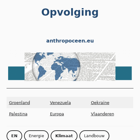
Skip
Opvolging
to
content
anthropoceen.eu
Groenland
Venezuela
Oekraïne
Palestina
Europa
Vlaanderen
EN
Energie
Klimaat
Landbouw