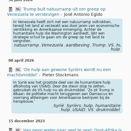
30 juni 2026
Trump buit natuurramp uit om greep op
NL
Venezuela te verstevigen
-
José Antonio Egido
In Venezuela heeft zich net een natuurramp voltrokken,
terwijl het land al verzwakt was door jaren van economische
verstikking en Amerikaanse inmenging. Achter de
humanitaire hulp die Washington aanbiedt, lijkt een
strategie schuil te gaan om de greep op het land te
vergroten.
natuurramp
Venezuela
aardbeving
Trump
VS
humani
,
,
,
,
,
hulp
08 april 2026
‘De hulp aan gewone Syriërs wordt nu een
NL
machtsmiddel’
-
Pieter Stockmans
In Syrië was het grootste deel van de humanitaire hulp
afkomstig van USAID. Door die steun stop te zetten,
gebruiken de VS hulp nu als drukmiddel. ‘Zo zit Trump in
elkaar: de politieke macht teruggeven aan Damascus én
voorrang afdwingen voor Amerikaanse bedrijven bij de
heropbouw.’
Syrië
Syriërs
hulp
humanitaire
,
,
,
,
hulp
USAID
VS
drukmiddel
,
,
,
15 december 2023
Van geen water naar veel te veel: Oost-Afrika is
NL