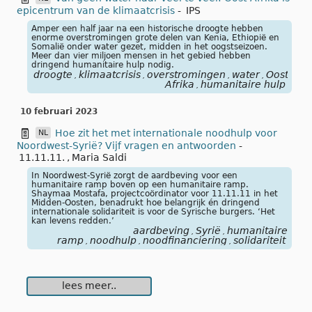
epicentrum van de klimaatcrisis
-
IPS
Amper een half jaar na een historische droogte hebben
enorme overstromingen grote delen van Kenia, Ethiopië en
Somalië onder water gezet, midden in het oogstseizoen.
Meer dan vier miljoen mensen in het gebied hebben
dringend humanitaire hulp nodig.
droogte
klimaatcrisis
overstromingen
water
Oost-
,
,
,
,
Afrika
humanitaire hulp
,
10 februari 2023
Hoe zit het met internationale noodhulp voor
NL
Noordwest-Syrië? Vijf vragen en antwoorden
-
11.11.11.
,
Maria Saldi
In Noordwest-Syrië zorgt de aardbeving voor een
humanitaire ramp boven op een humanitaire ramp.
Shaymaa Mostafa, projectcoördinator voor 11.11.11 in het
Midden-Oosten, benadrukt hoe belangrijk én dringend
internationale solidariteit is voor de Syrische burgers. ‘Het
kan levens redden.’
aardbeving
Syrië
humanitaire
,
,
ramp
noodhulp
noodfinanciering
solidariteit
,
,
,
lees meer..