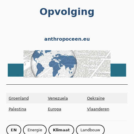
Skip
Opvolging
to
content
anthropoceen.eu
Groenland
Venezuela
Oekraïne
Palestina
Europa
Vlaanderen
EN
Energie
Klimaat
Landbouw