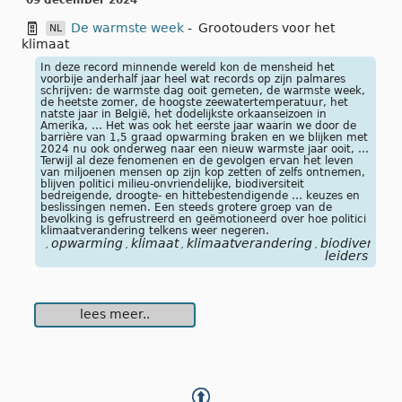
09 december 2024
De warmste week
-
Grootouders voor het
NL
klimaat
In deze record minnende wereld kon de mensheid het
voorbije anderhalf jaar heel wat records op zijn palmares
schrijven: de warmste dag ooit gemeten, de warmste week,
de heetste zomer, de hoogste zeewatertemperatuur, het
natste jaar in België, het dodelijkste orkaanseizoen in
Amerika, … Het was ook het eerste jaar waarin we door de
barrière van 1,5 graad opwarming braken en we blijken met
2024 nu ook onderweg naar een nieuw warmste jaar ooit, …
Terwijl al deze fenomenen en de gevolgen ervan het leven
van miljoenen mensen op zijn kop zetten of zelfs ontnemen,
blijven politici milieu-onvriendelijke, biodiversiteit
bedreigende, droogte- en hittebestendigende … keuzes en
beslissingen nemen. Een steeds grotere groep van de
bevolking is gefrustreerd en geëmotioneerd over hoe politici
klimaatverandering telkens weer negeren.
opwarming
klimaat
klimaatverandering
biodiversitei
,
,
,
,
leiders
lees meer..