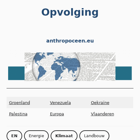
Skip
Opvolging
to
content
anthropoceen.eu
Groenland
Venezuela
Oekraïne
Palestina
Europa
Vlaanderen
EN
Energie
Klimaat
Landbouw