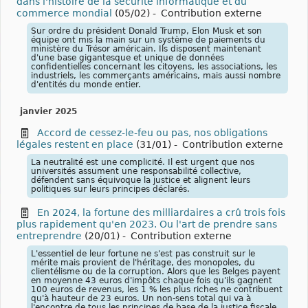
dans l'histoire de la sécurité informatique et du
commerce mondial
(05/02)
-
Contribution externe
Sur ordre du président Donald Trump, Elon Musk et son
équipe ont mis la main sur un système de paiements du
ministère du Trésor américain. Ils disposent maintenant
d'une base gigantesque et unique de données
confidentielles concernant les citoyens, les associations, les
industriels, les commerçants américains, mais aussi nombre
d'entités du monde entier.
janvier 2025
Accord de cessez-le-feu ou pas, nos obligations
légales restent en place
(31/01)
-
Contribution externe
La neutralité est une complicité. Il est urgent que nos
universités assument une responsabilité collective,
défendent sans équivoque la justice et alignent leurs
politiques sur leurs principes déclarés.
En 2024, la fortune des milliardaires a crû trois fois
plus rapidement qu'en 2023. Ou l'art de prendre sans
entreprendre
(20/01)
-
Contribution externe
L'essentiel de leur fortune ne s'est pas construit sur le
mérite mais provient de l'héritage, des monopoles, du
clientélisme ou de la corruption. Alors que les Belges payent
en moyenne 43 euros d'impôts chaque fois qu'ils gagnent
100 euros de revenus, les 1 % les plus riches ne contribuent
qu'à hauteur de 23 euros. Un non-sens total qui va à
l'encontre de tous les principes de base de la justice fiscale.