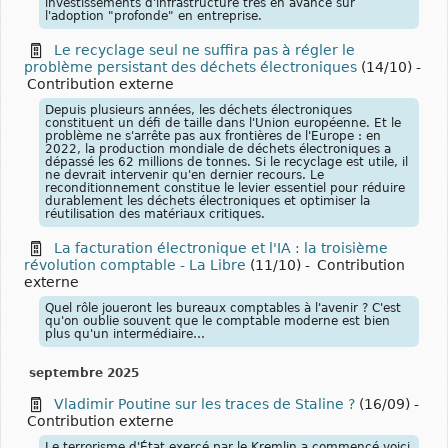
investissements d'infrastructure très en avance sur
l'adoption "profonde" en entreprise.
Le recyclage seul ne suffira pas à régler le
problème persistant des déchets électroniques
(14/10)
-
Contribution externe
Depuis plusieurs années, les déchets électroniques
constituent un défi de taille dans l'Union européenne. Et le
problème ne s'arrête pas aux frontières de l'Europe : en
2022, la production mondiale de déchets électroniques a
dépassé les 62 millions de tonnes. Si le recyclage est utile, il
ne devrait intervenir qu'en dernier recours. Le
reconditionnement constitue le levier essentiel pour réduire
durablement les déchets électroniques et optimiser la
réutilisation des matériaux critiques.
La facturation électronique et l'IA : la troisième
révolution comptable - La Libre
(11/10)
-
Contribution
externe
Quel rôle joueront les bureaux comptables à l'avenir ? C'est
qu'on oublie souvent que le comptable moderne est bien
plus qu'un intermédiaire…
septembre 2025
Vladimir Poutine sur les traces de Staline ?
(16/09)
-
Contribution externe
Le terrorisme d'État exercé par le Kremlin a commencé voici