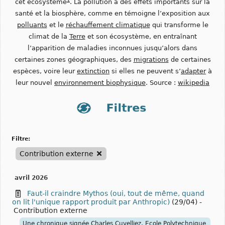
cet écosystème
. La pollution a des effets importants sur la
santé et la biosphère, comme en témoigne l’exposition aux
polluants
et le
réchauffement climatique
qui transforme le
climat de la
Terre
et son écosystème, en entraînant
l’apparition de maladies inconnues jusqu’alors dans
certaines zones géographiques, des
migrations
de certaines
espèces, voire leur
extinction
si elles ne peuvent s’
adapter
à
leur nouvel
environnement biophysique
. Source :
wikipedia
filtre:
Contribution externe
avril 2026
Faut-il craindre Mythos (oui, tout de même, quand
on lit l'unique rapport produit par Anthropic)
(29/04)
-
Contribution externe
Une chronique signée Charles Cuvelliez, Ecole Polytechnique