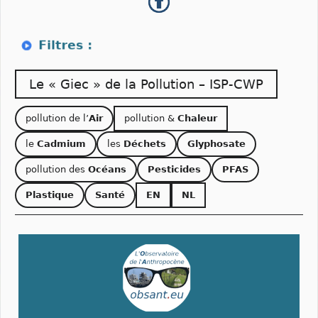
Le « Giec » de la Pollution – ISP-CWP
pollution de l’
Air
pollution &
Chaleur
le
Cadmium
les
Déchets
Glyphosate
pollution des
Océans
Pesticides
PFAS
Plastique
Santé
EN
NL