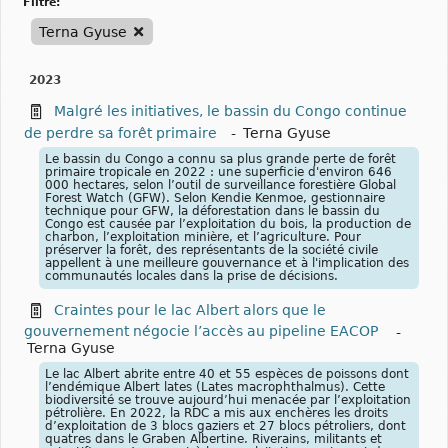
filtre:
Terna Gyuse
2023
Malgré les initiatives, le bassin du Congo continue
de perdre sa forêt primaire
-
Terna Gyuse
Le bassin du Congo a connu sa plus grande perte de forêt
primaire tropicale en 2022 : une superficie d'environ 646
000 hectares, selon l’outil de surveillance forestière Global
Forest Watch (GFW). Selon Kendie Kenmoe, gestionnaire
technique pour GFW, la déforestation dans le bassin du
Congo est causée par l’exploitation du bois, la production de
charbon, l’exploitation minière, et l’agriculture. Pour
préserver la forêt, des représentants de la société civile
appellent à une meilleure gouvernance et à l'implication des
communautés locales dans la prise de décisions.
Craintes pour le lac Albert alors que le
gouvernement négocie l’accès au pipeline EACOP
-
Terna Gyuse
Le lac Albert abrite entre 40 et 55 espèces de poissons dont
l’endémique Albert lates (Lates macrophthalmus). Cette
biodiversité se trouve aujourd’hui menacée par l’exploitation
pétrolière. En 2022, la RDC a mis aux enchères les droits
d’exploitation de 3 blocs gaziers et 27 blocs pétroliers, dont
quatres dans le Graben Albertine. Riverains, militants et