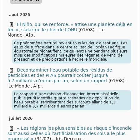
août 2026
El Niño, qui se renforce, « attise une planète déjà en
feu », s’alarme le chef de l’ONU
(01/08)
-
Le
Monde
,
Afp
,
Ce phénomène naturel revient tous les deux à sept ans. Les
eaux de surface dans le centre et l’est de l’océan Pacifique
équatorial se réchauffent, ce qui entraîne pendant plusieurs
mois des modifications majeures des régimes de vent, de
pression et de précipitations à l’échelle mondiale.
Décontaminer l’eau potable des résidus de
pesticides et des PFAS pourrait coûter jusqu’à
5,7 milliards d’euros par an, selon un rapport
(01/08)
-
Le Monde
,
Afp
,
Le rapport d’une mission d’inspection interministérielle
publié jeudi identifie quatre scénarios de dépollution de
l’eau potable, représentant des surcoûts allant de 1,3
milliard à 5,7 milliards d’euros par an.
juillet 2026
« Les régions les plus sensibles au risque d’incendie
sont aussi celles où l’artificialisation des sols a le plus
progressé »
(31/07)
-
Iris Derœux
,