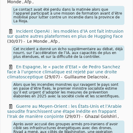
Monde
,
Afp
,
Le contact avait été perdu dans la matinée alors que
l’appareil participait à une mission de formation avant d’être
mobilisé pour lutter contre un incendie dans la province de
La Rioja.
Incident OpenAI : les modèles d’IA ont fait intrusion
sur quatre autres plateformes en plus de Hugging Face
(30/07)
-
Le Monde
,
Afp
,
Cet incident a donné un écho supplémentaire au débat, déjà
nourri, sur l’accélération de l’IA, aux capacités de plus en
plus étendues, et sur la difficulté de la contrôler.
En Espagne, le « pacte d’Etat » de Pedro Sanchez
face à l’urgence climatique est rejeté par une droite
climatosceptique
(29/07)
-
Guillaume Delacroix
,
Alors que les incendies monstres qui ravagent le pays sont
en passe d’être fixés, le premier ministre socialiste estime
qu’il est urgent d’adopter les mesures de prévention
élaborées en 2025 avec la société civile et les scientifiques.
Guerre au Moyen-Orient : les États-Unis et l’Arabie
saoudite franchissent une étape inédite en frappant
l’Irak de manière conjointe
(29/07)
-
Ghazal Golshiri
,
Après avoir accusé des groupes armés pro-iraniens d’avoir
ciblé ses infrastructures énergétiques avec des drones,
Riyad a mené, aux côtés de Washington, une opération