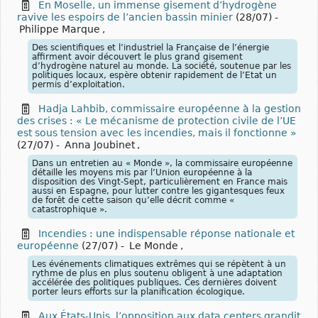
En Moselle, un immense gisement d’hydrogène
ravive les espoirs de l’ancien bassin minier
(28/07)
-
Philippe Marque
,
Des scientifiques et l’industriel la Française de l’énergie
affirment avoir découvert le plus grand gisement
d’hydrogène naturel au monde. La société, soutenue par les
politiques locaux, espère obtenir rapidement de l’Etat un
permis d’exploitation.
Hadja Lahbib, commissaire européenne à la gestion
des crises : « Le mécanisme de protection civile de l’UE
est sous tension avec les incendies, mais il fonctionne »
(27/07)
-
Anna Joubinet
,
Dans un entretien au « Monde », la commissaire européenne
détaille les moyens mis par l’Union européenne à la
disposition des Vingt-Sept, particulièrement en France mais
aussi en Espagne, pour lutter contre les gigantesques feux
de forêt de cette saison qu’elle décrit comme «
catastrophique ».
Incendies : une indispensable réponse nationale et
européenne
(27/07)
-
Le Monde
,
Les événements climatiques extrêmes qui se répètent à un
rythme de plus en plus soutenu obligent à une adaptation
accélérée des politiques publiques. Ces dernières doivent
porter leurs efforts sur la planification écologique.
Aux États-Unis, l’opposition aux data centers grandit