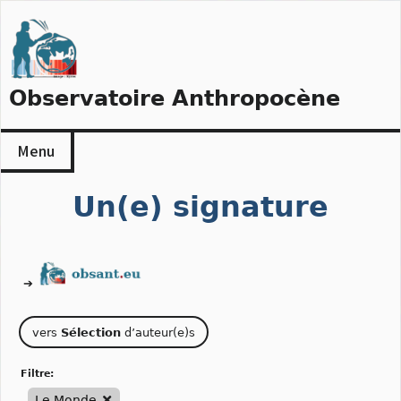
Skip
to
content
Observatoire Anthropocène
Menu
Un(e) signature
➔
vers
Sélection
d’auteur(e)s
filtre:
Le Monde