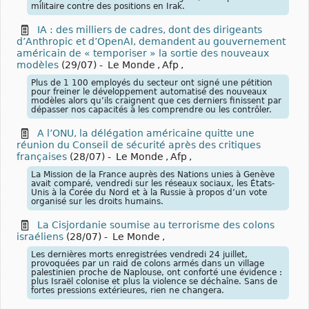
militaire contre des positions en Irak.
IA : des milliers de cadres, dont des dirigeants
d’Anthropic et d’OpenAI, demandent au gouvernement
américain de « temporiser » la sortie des nouveaux
modèles
(29/07)
-
Le Monde
,
Afp
,
Plus de 1 100 employés du secteur ont signé une pétition
pour freiner le développement automatisé des nouveaux
modèles alors qu’ils craignent que ces derniers finissent par
dépasser nos capacités à les comprendre ou les contrôler.
A l’ONU, la délégation américaine quitte une
réunion du Conseil de sécurité après des critiques
françaises
(28/07)
-
Le Monde
,
Afp
,
La Mission de la France auprès des Nations unies à Genève
avait comparé, vendredi sur les réseaux sociaux, les États-
Unis à la Corée du Nord et à la Russie à propos d’un vote
organisé sur les droits humains.
La Cisjordanie soumise au terrorisme des colons
israéliens
(28/07)
-
Le Monde
,
Les dernières morts enregistrées vendredi 24 juillet,
provoquées par un raid de colons armés dans un village
palestinien proche de Naplouse, ont conforté une évidence :
plus Israël colonise et plus la violence se déchaîne. Sans de
fortes pressions extérieures, rien ne changera.