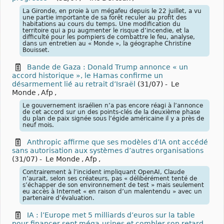
La Gironde, en proie à un mégafeu depuis le 22 juillet, a vu
une partie importante de sa forêt reculer au profit des
habitations au cours du temps. Une modification du
territoire qui a pu augmenter le risque d’incendie, et la
difficulté pour les pompiers de combattre le feu, analyse,
dans un entretien au « Monde », la géographe Christine
Bouisset.
Bande de Gaza : Donald Trump annonce « un
accord historique », le Hamas confirme un
désarmement lié au retrait d’Israël
(31/07)
-
Le
Monde
,
Afp
,
Le gouvernement israélien n’a pas encore réagi à l’annonce
de cet accord sur un des points-clés de la deuxième phase
du plan de paix signée sous l’égide américaine il y a près de
neuf mois.
Anthropic affirme que ses modèles d’IA ont accédé
sans autorisation aux systèmes d’autres organisations
(31/07)
-
Le Monde
,
Afp
,
Contrairement à l’incident impliquant OpenAI, Claude
n’aurait, selon ses créateurs, pas « délibérément tenté de
s’échapper de son environnement de test » mais seulement
eu accès à Internet « en raison d’un malentendu » avec un
partenaire d’évaluation.
IA : l’Europe met 5 milliards d’euros sur la table
pour financer sept méga-usines et combler son retard