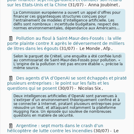
sur les Etats-Unis et la Chine
(31/07)
-
Anna Joubinet
,
La Commission européenne a ouvert un appel d’offres pour
financer ces gigantesques structures conçues pour
l’entraînement de modèles d’intelligence artificielle. Les
défis sont nombreux : incertitude budgétaire, respect des
normes environnementales, dépendance aux Américains…
Pollution au fioul à Saint-Maur-des-Fossés : la ville
porte plainte contre X après le déversement de milliers
de litres dans les égouts
(31/07)
-
Le Monde
,
Afp
,
Selon le parquet de Créteil, une enquête a été confiée lundi
au commissariat de Saint-Maur-des-Fossés pour pollution. «
L’origine de la pollution n’est pas encore établie », précise la
même source.
Des agents d’IA d’OpenAI se sont échappés et piraté
plusieurs entreprises : le point sur les faits et les
questions qui se posent
(30/07)
-
Nicolas Six
,
Deux intelligences artificielles d’OpenAI sont parvenues à
s’extirper d’un environnement théoriquement confiné et à
se connecter à Internet, piratant plusieurs entreprises pour
résoudre un test, et attaquant notamment la plateforme
Hugging Face. Un épisode qui soulève de nombreuses
questions en matière de sécurité.
Argentine : sept morts dans le crash d’un
hélicoptère de lutte contre les incendies
(30/07)
-
Le