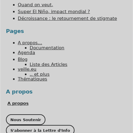
Quand on veut,
Super El Niño, impact mondial ?
Décroissance : le retournement de stigmate
Pages
A propos…
Documentation
Agenda
Blog
Liste des Articles
veille.eu
.. et plus
Thématiques
A propos
A propos
Nous Soutenir
S'abonner à la Lettre d'Info