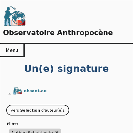
Skip
to
content
Observatoire Anthropocène
Menu
Un(e) signature
➔
vers
Sélection
d’auteur(e)s
filtre:
Nathan Scheirlinckx