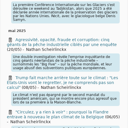
La première Conférence Internationale sur les Glaciers s'est
déroulée ce weekend au Tadjikistan, alors que 2025 a été
déclarée année internationale de la préservation des glaciers
par les Nations Unies. Récit, avec le glaciologue belge Denis
Samyn.
mai 2025
Agressivité, opacité, fraude et corruption: cinq
géants de la pêche industrielle ciblés par une enquête
(20/05)
-
Nathan Scheirlinckx
Une double investigation révèle l'emprise inquiétante de
cinq géants néerlandais de la pêche industrielle –
surnommés les "Big Five" – sur la pêche mondiale, et leur
usage abusif des subventions publiques européennes.
Trump fait marche arrière toute sur le climat : "Les
États-Unis vont le regretter, je ne comprends pas son
calcul"
(08/05)
-
Nathan Scheirlinckx
Le climat n'est pas épargné par le second mandat du
président américain, qui se montre encore plus agressif que
lors de sa première à la Maison-Blanche.
"Circulez, y a rien à voir" : pourquoi la Flandre
entrave à nouveau le plan climat de la Belgique
(06/05)
-
Nathan Scheirlinckx