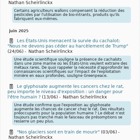
Nathan Scheirlinckx
Certains agriculteurs wallons compensent la réduction des
pesticides par l'utilisation de bio-intrants, produits qu'ils
fabriquent eux-mêmes.
juin 2025
Les États-Unis menacent la survie du cachalot:
"Nous ne devons pas céder au harcèlement de Trump"
(24/06)
-
Nathan Scheirlinckx
Une étude scientifique souligne la présence de cachalots
dans une zone marine où les États-Unis veulent extraire des
métaux rares. De quoi rappeler la nécessité d'approfondir les
connaissances scientifiques sur l'impact de l'exploitation
minière en eaux profondes, souligne Greenpeace.
Le glyphosate augmente les cancers chez le rat,
peu importe le niveau d'exposition : un danger pour
l'être humain ?
(13/06)
-
Nathan Scheirlinckx
Une étude confirme que l'exposition au glyphosate
augmente les chances de cancer chez le rat. Des résultats
préoccupants pour la population humaine ? Le débat n'est
toujours pas tranché mais le faisceau de présomptions se
resserre un peu plus.
"Nos glaciers sont en train de mourir"
(03/06)
-
Nathan Scheirlinckx