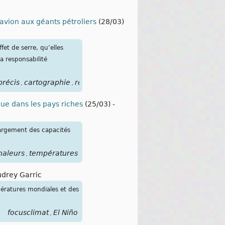
’avion aux géants pétroliers
(28/03)
et de serre, qu’elles
a responsabilité
précis
cartographie
responsabilité
climatique
,
,
,
que dans les pays riches
(25/03)
-
largement des capacités
haleurs
températures
,
drey Garric
ératures mondiales et des
focusclimat
El Niño
,