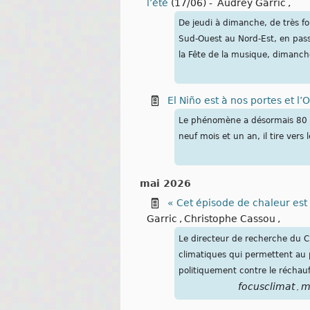
l’été
(17/06)
-
Audrey Garric
,
De jeudi à dimanche, de très fo
Sud-Ouest au Nord-Est, en passa
la Fête de la musique, dimanch
El Niño est à nos portes et 
Le phénomène a désormais 80 %
neuf mois et un an, il tire ve
mai 2026
« Cet épisode de chaleur es
Garric
,
Christophe Cassou
,
Le directeur de recherche du C
climatiques qui permettent au p
politiquement contre le réchau
focusclimat
m
,