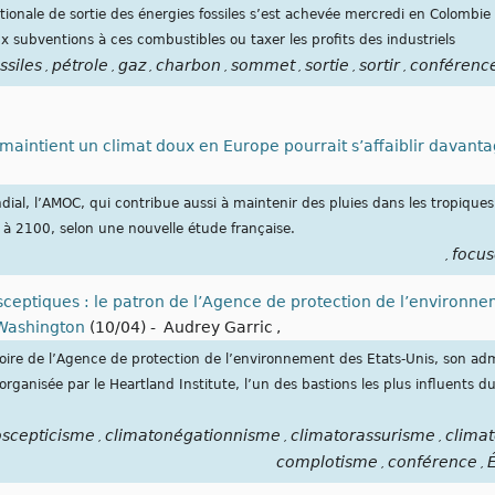
ionale de sortie des énergies fossiles s’est achevée mercredi en Colombie 
 subventions à ces combustibles ou taxer les profits des industriels
ssiles
pétrole
gaz
charbon
sommet
sortie
sortir
conférenc
,
,
,
,
,
,
,
 maintient un climat doux en Europe pourrait s’affaiblir davant
ial, l’AMOC, qui contribue aussi à maintenir des pluies dans les tropiques
ci à 2100, selon une nouvelle étude française.
focus
,
sceptiques : le patron de l’Agence de protection de l’environne
 Washington
(10/04)
-
Audrey Garric
,
stoire de l’Agence de protection de l’environnement des Etats-Unis, son adm
organisée par le Heartland Institute, l’un des bastions les plus influents 
oscepticisme
climatonégationnisme
climatorassurisme
climat
,
,
,
complotisme
conférence
É
,
,