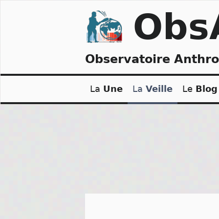
Skip
Obs
to
content
Observatoire Anthr
La
Une
La
Veille
Le
Blog