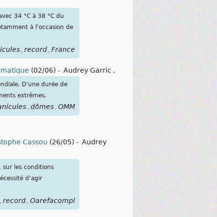
 avec 34 °C à 38 °C du
notamment à l’occasion de
icules
record
France
,
,
limatique
(02/06)
-
Audrey Garric
,
ndiale. D’une durée de
ements extrêmes.
anicules
dômes
OMM
,
,
istophe Cassou
(26/05)
-
Audrey
 sur les conditions
écessité d’agir
record
Oarefacompl
,
,