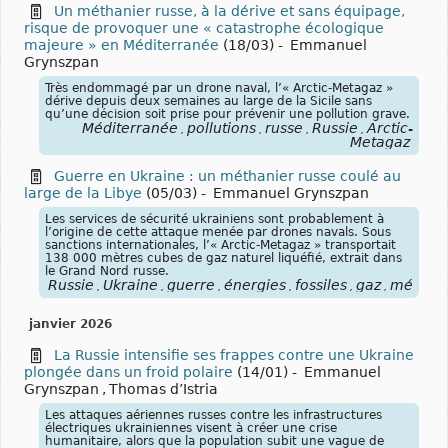
Un méthanier russe, à la dérive et sans équipage,
risque de provoquer une « catastrophe écologique
majeure » en Méditerranée
(18/03)
-
Emmanuel
Grynszpan
Très endommagé par un drone naval, l’« Arctic-Metagaz »
dérive depuis deux semaines au large de la Sicile sans
qu’une décision soit prise pour prévenir une pollution grave.
Méditerranée
pollutions
russe
Russie
Arctic-
,
,
,
,
Metagaz
Guerre en Ukraine : un méthanier russe coulé au
large de la Libye
(05/03)
-
Emmanuel Grynszpan
Les services de sécurité ukrainiens sont probablement à
l’origine de cette attaque menée par drones navals. Sous
sanctions internationales, l’« Arctic-Metagaz » transportait
138 000 mètres cubes de gaz naturel liquéfié, extrait dans
le Grand Nord russe.
Russie
Ukraine
guerre
énergies
fossiles
gaz
méthani
,
,
,
,
,
,
janvier 2026
La Russie intensifie ses frappes contre une Ukraine
plongée dans un froid polaire
(14/01)
-
Emmanuel
Grynszpan
,
Thomas d’Istria
Les attaques aériennes russes contre les infrastructures
électriques ukrainiennes visent à créer une crise
humanitaire, alors que la population subit une vague de