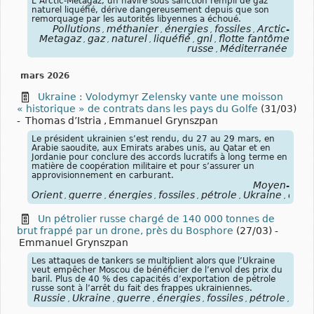
L’Arctic-Metagaz, un navire sous sanction rempli de gaz
naturel liquéfié, dérive dangereusement depuis que son
remorquage par les autorités libyennes a échoué.
Pollutions
méthanier
énergies
fossiles
Arctic-
,
,
,
,
Metagaz
gaz
naturel
liquéfié
gnl
flotte fantôme
,
,
,
,
,
russe
Méditerranée
,
mars 2026
Ukraine : Volodymyr Zelensky vante une moisson
« historique » de contrats dans les pays du Golfe
(31/03)
-
Thomas d’Istria
,
Emmanuel Grynszpan
Le président ukrainien s’est rendu, du 27 au 29 mars, en
Arabie saoudite, aux Emirats arabes unis, au Qatar et en
Jordanie pour conclure des accords lucratifs à long terme en
matière de coopération militaire et pour s’assurer un
approvisionnement en carburant.
Moyen-
Orient
guerre
énergies
fossiles
pétrole
Ukraine
dron
,
,
,
,
,
,
Un pétrolier russe chargé de 140 000 tonnes de
brut frappé par un drone, près du Bosphore
(27/03)
-
Emmanuel Grynszpan
Les attaques de tankers se multiplient alors que l’Ukraine
veut empêcher Moscou de bénéficier de l’envol des prix du
baril. Plus de 40 % des capacités d’exportation de pétrole
russe sont à l’arrêt du fait des frappes ukrainiennes.
Russie
Ukraine
guerre
énergies
fossiles
pétrole
pétr
,
,
,
,
,
,