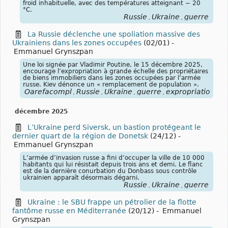
froid inhabituelle, avec des températures atteignant − 20
°C.
Russie
Ukraine
guerre
,
,
La Russie déclenche une spoliation massive des
Ukrainiens dans les zones occupées
(02/01)
-
Emmanuel Grynszpan
Une loi signée par Vladimir Poutine, le 15 décembre 2025,
encourage l’expropriation à grande échelle des propriétaires
de biens immobiliers dans les zones occupées par l’armée
russe. Kiev dénonce un « remplacement de population ».
Oarefacompl
Russie
Ukraine
guerre
expropriations
m
,
,
,
,
,
décembre 2025
L’Ukraine perd Siversk, un bastion protégeant le
dernier quart de la région de Donetsk
(24/12)
-
Emmanuel Grynszpan
L’armée d’invasion russe a fini d’occuper la ville de 10 000
habitants qui lui résistait depuis trois ans et demi. Le flanc
est de la dernière conurbation du Donbass sous contrôle
ukrainien apparaît désormais dégarni.
Russie
Ukraine
guerre
,
,
Ukraine : le SBU frappe un pétrolier de la flotte
fantôme russe en Méditerranée
(20/12)
-
Emmanuel
Grynszpan