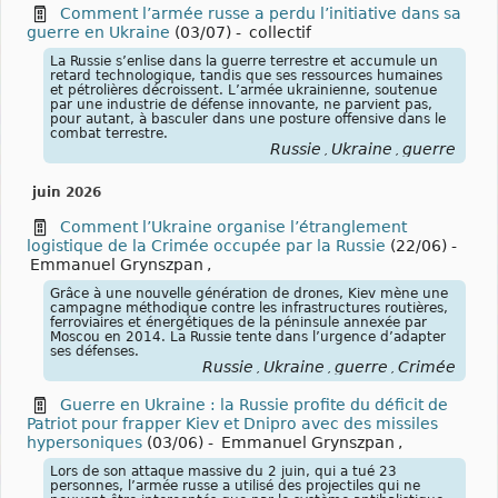
Comment l’armée russe a perdu l’initiative dans sa
guerre en Ukraine
(03/07)
-
collectif
La Russie s’enlise dans la guerre terrestre et accumule un
retard technologique, tandis que ses ressources humaines
et pétrolières décroissent. L’armée ukrainienne, soutenue
par une industrie de défense innovante, ne parvient pas,
pour autant, à basculer dans une posture offensive dans le
combat terrestre.
Russie
Ukraine
guerre
,
,
juin 2026
Comment l’Ukraine organise l’étranglement
logistique de la Crimée occupée par la Russie
(22/06)
-
Emmanuel Grynszpan
,
Grâce à une nouvelle génération de drones, Kiev mène une
campagne méthodique contre les infrastructures routières,
ferroviaires et énergétiques de la péninsule annexée par
Moscou en 2014. La Russie tente dans l’urgence d’adapter
ses défenses.
Russie
Ukraine
guerre
Crimée
,
,
,
Guerre en Ukraine : la Russie profite du déficit de
Patriot pour frapper Kiev et Dnipro avec des missiles
hypersoniques
(03/06)
-
Emmanuel Grynszpan
,
Lors de son attaque massive du 2 juin, qui a tué 23
personnes, l’armée russe a utilisé des projectiles qui ne