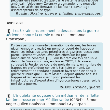
peuvent être interceptés que par le système antibalistique
américain. Volodymyr Zelensky a demandé, une nouvelle
fois, à ses alliés occidentaux de lui fournir davantage
d’intercepteurs de ce type.
Russie
Ukraine
guerre
missiles
hypersoniques
,
,
,
,
avril 2026
Les Ukrainiens prennent le dessus dans la guerre
aérienne contre la Russie
(09/04)
-
Emmanuel
Grynszpan
,
Portées par une nouvelle génération de drones, les forces
ukrainiennes ont réalisé un nombre record de frappes en
mars. Les infrastructures pétrolières et gazières russes sont
particulièrement visées, avec des effets sur les prix
mondiaux de l’énergie. […] Pour la première fois depuis le
début de l’invasion russe, en février 2022, l’Ukraine a
surpassé la Russie, au cours du mois de mars, en nombre de
frappes en profondeur contre le territoire ennemi. Ce
renversement de tendance pourrait favoriser Kiev dans la
guerre d’usure que lui livre Moscou depuis quatre ans, les
frappes ukrainiennes visant principalement les
infrastructures d’exportation d’hydrocarbures russes, soit le
nerf de la guerre.
Russie
Ukraine
guerre
,
,
L’inquiétante odyssée d’un méthanier de la flotte
fantôme russe en mer Méditerranée
(04/04)
-
Simon
Roger
,
Julien Bouissou
,
Emmanuel Grynszpan
,