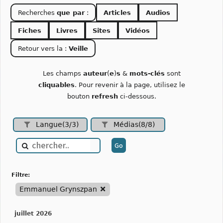
Recherches
que par
:
Articles
Audios
Fiches
Livres
Sites
Vidéos
Retour vers la :
Veille
Les champs
auteur
(
e
)
s
&
mots-clés
sont
cliquables
. Pour revenir à la page, utilisez le
bouton
refresh
ci-dessous.
Langue(3/3)
Médias(8/8)
filtre:
Emmanuel Grynszpan
juillet 2026