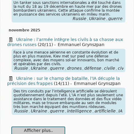
Un tanker sous sanctions internationales a été touché dans
la nuit du 18 au 19 décembre en haute mer par des drones
bombardiers ukrainiens. Cette attaque confirme la montée
en puissance des services ukrainiens en milieu marin.
Russie
Ukraine
guerre
,
,
novembre 2025
Ukraine : l’armée intègre les civils à sa chasse aux
drones russes
(20/11)
-
Emmanuel Grynszpan
Face à une menace aérienne en constante évolution et de
plus en plus massive, Kiev met sur pied une défense
complexe, avec des moyens sol-air innovants, bon marché
et opérables par des civils.
Russie
Ukraine
guerre
drones
défense
civile
civils
,
,
,
,
,
,
Ukraine : sur le champ de bataille, l’IA décuple la
précision des frappes
(14/11)
-
Emmanuel Grynszpan
Des tirs conduits par l’intelligence artificielle se déroulent
quotidiennement depuis l’eté. L’IA n’est plus seulement une
assistance dans le traitement des données et des flux vidéo
militaires, mais se trouve embarquée au sein de modules
très bon marché équipant des munitions rôdeuses.
Russie
Ukraine
guerre
intelligence
artificielle
IA
,
,
,
,
,
Afficher plus..