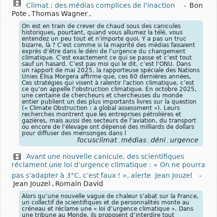
Climat : des médias complices de l'inaction
-
Bon
Pote
,
Thomas Wagner
,
On est en train de crever de chaud sous des canicules
historiques, pourtant, quand vous allumez la télé, vous
entendez un peu tout et n'importe quoi. Y a pas un truc
bizarre, là ? C’est comme si la majorité des médias faisaient
exprès d’être dans le déni de l’urgence du changement
climatique. C’est exactement ce qui se passe et c’est tout
sauf un hasard. C’est pas moi qui le dit, c’est l’ONU. Dans
un rapport de mai 2025, la rapporteuse spéciale des Nations
Unies Elisa Morgera affirme que, ces 60 dernières années,
Ces stratégies qui visent à ralentir l'action climatique, c’est
ce qu’on appelle l’obstruction climatique. En octobre 2025,
une centaine de chercheurs et chercheuses du monde
entier publient un des plus importants livres sur la question
(« Climate Obstruction : a global assessment »). Leurs
recherches montrent que les entreprises pétrolières et
gazières, mais aussi des secteurs de l’aviation, du transport
ou encore de l’élevage ont dépensé des milliards de dollars
pour diffuser des mensonges dans l
focusclimat
médias
déni
urgence
,
,
,
Avant une nouvelle canicule, des scientifiques
réclament une loi d’urgence climatique : « On ne pourra
pas s’adapter à 3°C, c’est faux ! », alerte Jean Jouzel
-
Jean Jouzel
,
Romain David
Alors qu’une nouvelle vague de chaleur s’abat sur la France,
un collectif de scientifiques et de personnalités monte au
créneau et réclame une « loi d’urgence climatique ». Dans
une tribune au Monde, ils proposent d’interdire tout