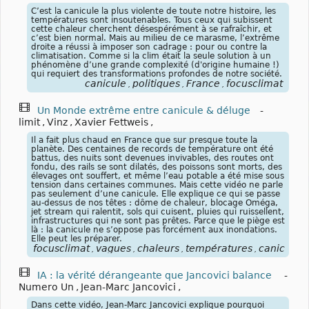
C’est la canicule la plus violente de toute notre histoire, les
températures sont insoutenables. Tous ceux qui subissent
cette chaleur cherchent désespérément à se rafraîchir, et
c’est bien normal. Mais au milieu de ce marasme, l’extrême
droite a réussi à imposer son cadrage : pour ou contre la
climatisation. Comme si la clim était la seule solution à un
phénomène d’une grande complexité (d'origine humaine !)
qui requiert des transformations profondes de notre société.
canicule
politiques
France
focusclimat
,
,
,
Un Monde extrême entre canicule & déluge
-
limit
,
Vinz
,
Xavier Fettweis
,
Il a fait plus chaud en France que sur presque toute la
planète. Des centaines de records de température ont été
battus, des nuits sont devenues invivables, des routes ont
fondu, des rails se sont dilatés, des poissons sont morts, des
élevages ont souffert, et même l’eau potable a été mise sous
tension dans certaines communes. Mais cette vidéo ne parle
pas seulement d’une canicule. Elle explique ce qui se passe
au-dessus de nos têtes : dôme de chaleur, blocage Oméga,
jet stream qui ralentit, sols qui cuisent, pluies qui ruissellent,
infrastructures qui ne sont pas prêtes. Parce que le piège est
là : la canicule ne s’oppose pas forcément aux inondations.
Elle peut les préparer.
focusclimat
vagues
chaleurs
températures
canicules
,
,
,
,
,
IA : la vérité dérangeante que Jancovici balance
-
Numero Un
,
Jean-Marc Jancovici
,
Dans cette vidéo, Jean-Marc Jancovici explique pourquoi