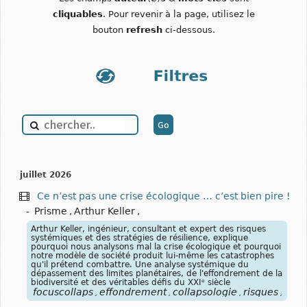
cliquables
. Pour revenir à la page, utilisez le
bouton
refresh
ci-dessous.
juillet 2026
Ce n’est pas une crise écologique … c’est bien pire !
-
Prisme
,
Arthur Keller
,
Arthur Keller, ingénieur, consultant et expert des risques
systémiques et des stratégies de résilience, explique
pourquoi nous analysons mal la crise écologique et pourquoi
notre modèle de société produit lui-même les catastrophes
qu'il prétend combattre. Une analyse systémique du
dépassement des limites planétaires, de l'effondrement de la
biodiversité et des véritables défis du XXIᵉ siècle
focuscollaps
effondrement
collapsologie
risques
syst
,
,
,
,