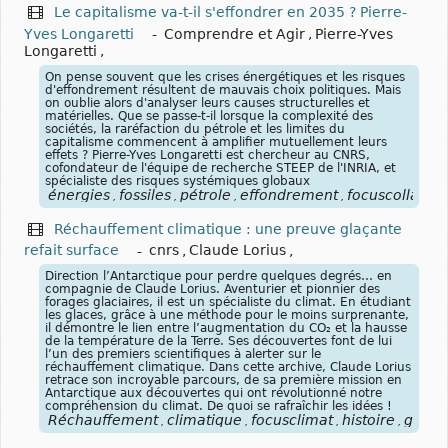
Le capitalisme va-t-il s'effondrer en 2035 ? Pierre-
Yves Longaretti
-
Comprendre et Agir
,
Pierre-Yves
Longaretti
,
On pense souvent que les crises énergétiques et les risques
d'effondrement résultent de mauvais choix politiques. Mais
on oublie alors d'analyser leurs causes structurelles et
matérielles. Que se passe-t-il lorsque la complexité des
sociétés, la raréfaction du pétrole et les limites du
capitalisme commencent à amplifier mutuellement leurs
effets ? Pierre-Yves Longaretti est chercheur au CNRS,
cofondateur de l'équipe de recherche STEEP de l'INRIA, et
spécialiste des risques systémiques globaux
énergies
fossiles
pétrole
effondrement
focuscollaps
,
,
,
,
,
Réchauffement climatique : une preuve glaçante
refait surface
-
cnrs
,
Claude Lorius
,
Direction l’Antarctique pour perdre quelques degrés… en
compagnie de Claude Lorius. Aventurier et pionnier des
forages glaciaires, il est un spécialiste du climat. En étudiant
les glaces, grâce à une méthode pour le moins surprenante,
il démontre le lien entre l’augmentation du CO₂ et la hausse
de la température de la Terre. Ses découvertes font de lui
l’un des premiers scientifiques à alerter sur le
réchauffement climatique. Dans cette archive, Claude Lorius
retrace son incroyable parcours, de sa première mission en
Antarctique aux découvertes qui ont révolutionné notre
compréhension du climat. De quoi se rafraîchir les idées !
Réchauffement
climatique
focusclimat
histoire
glace
,
,
,
,