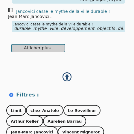
,
Jancovici casse le mythe de la ville durable !
-
Jean-Marc Jancovici
,
Jancovici casse le mythe de la ville durable !
durable
mythe
ville
développement
objectifs
démogr
,
,
,
,
,
Afficher plus..
Limit
chez Anatole
Le Réveilleur
Arthur Keller
Aurélien Barrau
Jean-Marc Jancovici
Vincent Mignerot