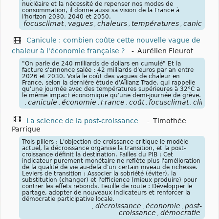
nucléaire et la nécessité de repenser nos modes de
consommation, il donne aussi sa vision de la France à
l'horizon 2030, 2040 et 2050.
focusclimat
vagues
chaleurs
températures
canicules
,
,
,
,
,
Canicule : combien coûte cette nouvelle vague de
chaleur à l'économie française ?
-
Aurélien Fleurot
"On parle de 240 milliards de dollars en cumulé" Et la
facture s'annonce salée : 42 milliards d'euros par an entre
2026 et 2030. Voilà le coût des vagues de chaleur en
France, selon la dernière étude d'Allianz Trade, qui rappelle
qu'une journée avec des températures supérieures à 32°C a
le même impact économique qu'une demi-journée de grève.
canicule
économie
France
coût
focusclimat
climat
,
,
,
,
,
,
La science de la post-croissance
-
Timothée
Parrique
Trois piliers : L'objection de croissance critique le modèle
actuel, la décroissance organise la transition, et la post-
croissance définit la destination. Failles du PIB : Cet
indicateur purement monétaire ne reflète plus l'amélioration
de la qualité de vie au-delà d'un certain niveau de richesse.
Leviers de transition : Associer la sobriété (éviter), la
substitution (changer) et l'efficience (mieux produire) pour
contrer les effets rebonds. Feuille de route : Développer le
partage, adopter de nouveaux indicateurs et renforcer la
démocratie participative locale.
décroissance
économie
post-
,
,
,
croissance
démocratie
,