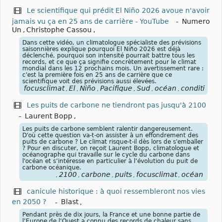
Le scientifique qui prédit El Niño 2026 avoue n'avoir
jamais vu ça en 25 ans de carrière - YouTube
-
Numero
Un
,
Christophe Cassou
,
Dans cette vidéo, un climatologue spécialiste des prévisions
saisonnières explique pourquoi El Niño 2026 est déjà
déclenché, pourquoi son intensité pourrait battre tous les
records, et ce que ça signifie concrètement pour le climat
mondial dans les 12 prochains mois. Un avertissement rare :
c'est la première fois en 25 ans de carrière que ce
scientifique voit des prévisions aussi élevées.
focusclimat
El
Niño
Pacifique
Sud
océan
conditions
,
,
,
,
,
,
,
Les puits de carbone ne tiendront pas jusqu'à 2100
-
Laurent Bopp
,
Les puits de carbone semblent ralentir dangereusement.
D'où cette question va-t-on assister à un effondrement des
puits de carbone ? Le climat risque-t-il dès lors de s'emballer
? Pour en discuter, on reçoit Laurent Bopp, climatologue et
océanographe qui travaille sur le cycle du carbone dans
l'océan et s’intéresse en particulier à l’évolution du puit de
carbone océanique.
2100
carbone
puits
focusclimat
océan
,
,
,
,
,
canicule historique : à quoi ressembleront nos vies
en 2050 ?
-
Blast
,
Pendant près de dix jours, la France et une bonne partie de
l’Europe de l’Ouest a connu des records de chaleur sans