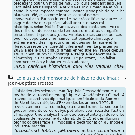
précédent pour un mois de mai. Dix jours pendant lesquels
l’actualité était suspendue aux niveaux du mercure et où la
canicule s’est imposée comme l’invitée principale de tous les
plateaux télé, et comme le sujet central de nos
conversations. Par son intensité, sa précocité et sa durée, la
vague de chaleur qui s’est abattue sur le pays est
historique, selon Météo-France, avec des centaines – voire
des milliers – de records de température battus ou égalés,
en seulement quelques jours. En plus de ses conséquences
pour les populations humaines, cet épisode climatique
extrême a eu des impacts dramatiques sur la faune et la
flore, qui restent encore difficiles à estimer. Le printemps
2026 a été le plus chaud jamais enregistré en France depuis
1900, c’est un “ovni” climatique, tel que le dénomme le
climatologue Christophe Cassou. Et pourtant, il va falloir
commencer à s’y habituer et à s’adapter, ...
2050
canicule
historique
quoi
vies
vagues
chaleurs
,
,
,
,
,
,
,
Le plus grand mensonge de l'histoire du climat !
-
Jean-Baptiste Fressoz
,
L'historien des sciences Jean-Baptiste Fressoz démonte le
mythe de la transition énergétique à l'Académie du Climat. À
travers les archives diplomatiques américaines du Sommet
de Rio et les stratégies d'Exxon dès les années 1970, il
révèle comment la technologie a été instrumentalisée par les
gouvernements et les lobbys pétroliers pour retarder l'action
climatique. Une analyse historique percutante qui dévoile les
coulisses de l'économie du climat, du GIEC et des illusions
technologiques face à l'impossible décarbonation du modèle
industriel mondial.
focusclimat
lobbys
pétroliers
action
climatique
écon
,
,
,
,
,
énergétique
mythe