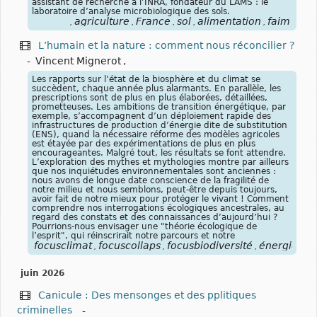
assistant de recherche à l’INRA, fondateur du LAMS : le
laboratoire d’analyse microbiologique des sols.
agriculture
France
sol
alimentation
faim
,
,
,
,
,
L’humain et la nature : comment nous réconcilier ?
-
Vincent Mignerot
,
Les rapports sur l’état de la biosphère et du climat se
succèdent, chaque année plus alarmants. En parallèle, les
prescriptions sont de plus en plus élaborées, détaillées,
prometteuses. Les ambitions de transition énergétique, par
exemple, s’accompagnent d’un déploiement rapide des
infrastructures de production d’énergie dite de substitution
(ENS), quand la nécessaire réforme des modèles agricoles
est étayée par des expérimentations de plus en plus
encourageantes. Malgré tout, les résultats se font attendre.
L’exploration des mythes et mythologies montre par ailleurs
que nos inquiétudes environnementales sont anciennes :
nous avons de longue date conscience de la fragilité de
notre milieu et nous semblons, peut-être depuis toujours,
avoir fait de notre mieux pour protéger le vivant ! Comment
comprendre nos interrogations écologiques ancestrales, au
regard des constats et des connaissances d’aujourd’hui ?
Pourrions-nous envisager une "théorie écologique de
l’esprit", qui réinscrirait notre parcours et notre
focusclimat
focuscollaps
focusbiodiversité
énergies
r
,
,
,
,
juin 2026
Canicule : Des mensonges et des pplitiques
criminelles
-