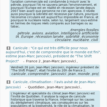
l'aviation commerciale est condamnée à mourir avec le
pétrole, pourquoi l'IA ne sauvera jamais l'environnement, et
pourquoi l'Europe est en réalité en récession larvée depuis
2007 bien avant que personne ne s'en aperçoive. Il révèle
aussi pourquoi la sobriété est récessive par nature, pourquoi
l'économie circulaire est aujourd'hui impossible en France, et
pourquoi le nucléaire reste, selon lui, largement sous-estimé
en termes de risques réels comparés aux barrages ou au
tabac.
énergies fossiles
,
pétrole
avions
aviation
intelligence artificielle
,
,
,
IA
Europe
récession larvée
sobriété
économie
,
,
,
,
circulaire
nucléaire
civil
,
,
Canicule : "Ce qui est très difficile pour nous
aujourd'hui, c'est de comprendre que le monde est fini",
estime Jean-Marc Jancovici, président de "The Shift
Project"
-
France 2
,
Jean-Marc Jancovici
,
Vendredi 26 juin, Jean-Marc Jancovici, ingénieur président de
"The Shift Project", était l'invité du 20h de France 2.
canicule
comprendre
jancovici
jean
monde
project
,
,
,
,
,
,
Canicule, climatisation : l’avis avisé de Jean-Marc
Jancovici
-
Quotidien
,
Jean-Marc Jancovici
,
L'ingénieur et spécialiste du climat Jean-Marc Jancovici est
l’invité de Quotidien. Il analyse la vague de canicule
historique que traverse la France. Interrogé sur les causes
du dérèglement climatique, ses conséquences sur les
populations et la biodiversité, le rôle de la climatisation, le