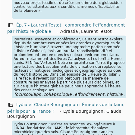
nouveau projet fossile et de créer un crime de « globocide »
contre les atteintes aux « conditions mêmes d’habitabilité
de la planète ».
Ép. 7 - Laurent Testot : comprendre l’effondrement
par l’histoire globale
-
Adrastia
,
Laurent Testot
,
Journaliste, essayiste et conférencier, Laurent Testot explore
depuis de nombreuses années les grandes dynamiques de
l’histoire humaine à travers une approche parfois nommée
“Histoire Globale”, insistant sur la transdisciplinarité et
profondément ancrée dans les enjeux environnementaux.
Auteur notamment des livres Cataclysme, Les forêts, Homo
canis, El Niño, Vortex et Notre empreinte sur Terre, il propose
une lecture des basculements de civilisation qui replace les
facteurs climatiques, biologiques et géographiques au cœur
du récit historique. Dans cet épisode de L’Heure du bilan :
Faire face, il revient sur son parcours, sa manière de
construire ses analyses à partir de plusieurs disciplines, et
sur ce que l’histoire globale peut nous apprendre à l’heure
des crises écologiques.
focuscollaps
collapsologie
effondrement
histoire
glob
,
,
,
,
Lydia et Claude Bourguignon : Émeutes de la faim,
périls pour la France ?
-
Lydia Bourguignon
,
Claude
Bourguignon
Lydia Bourguignon : Maître en sciences, ex-ingénieure à
l’INRA, fondatrice du LAMS : le laboratoire d’analyse
microbiologique des sols. Claude Bourguignon : ancien