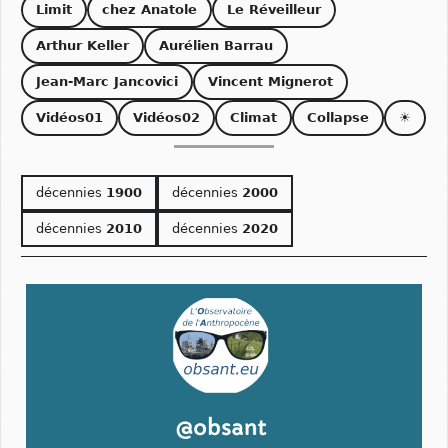
Limit
chez Anatole
Le Réveilleur
Arthur Keller
Aurélien Barrau
Jean-Marc Jancovici
Vincent Mignerot
Vidéos01
Vidéos02
Climat
Collapse
☀
décennies
1900
décennies
2000
décennies
2010
décennies
2020