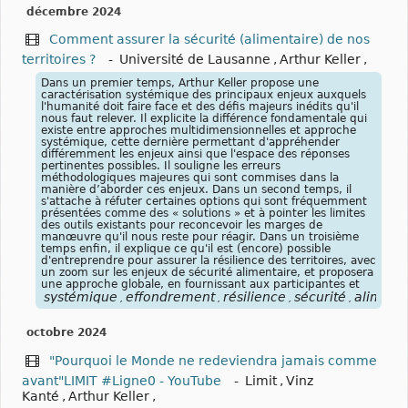
décembre 2024
Comment assurer la sécurité (alimentaire) de nos
territoires ?
-
Université de Lausanne
,
Arthur Keller
,
Dans un premier temps, Arthur Keller propose une
caractérisation systémique des principaux enjeux auxquels
l'humanité doit faire face et des défis majeurs inédits qu'il
nous faut relever. Il explicite la différence fondamentale qui
existe entre approches multidimensionnelles et approche
systémique, cette dernière permettant d'appréhender
différemment les enjeux ainsi que l'espace des réponses
pertinentes possibles. Il souligne les erreurs
méthodologiques majeures qui sont commises dans la
manière d’aborder ces enjeux. Dans un second temps, il
s'attache à réfuter certaines options qui sont fréquemment
présentées comme des « solutions » et à pointer les limites
des outils existants pour reconcevoir les marges de
manœuvre qu'il nous reste pour réagir. Dans un troisième
temps enfin, il explique ce qu'il est (encore) possible
d'entreprendre pour assurer la résilience des territoires, avec
un zoom sur les enjeux de sécurité alimentaire, et proposera
une approche globale, en fournissant aux participantes et
systémique
effondrement
résilience
sécurité
aliment
,
,
,
,
octobre 2024
"Pourquoi le Monde ne redeviendra jamais comme
avant"LIMIT #Ligne0 - YouTube
-
Limit
,
Vinz
Kanté
,
Arthur Keller
,