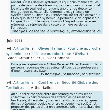
revient sur les risques systémiques qui nous menacent, les
points de bascule déjà franchis, ceux en cours ou à venir, et
les effets de seuil qui annoncent une grande descente
énergétique et matérielle. Comment réagir face à un
système devenu instable ? L’irréversibilité est-elle certaine ?
Et en quoi la pensée systémique permet-elle de dépasser la
logique du « problème-solution » ? L’expert nous livre ses
éléments de réponse dans cette première partie de
l’entretien.
énergies
descente
énergétique
effondrement
résilie
,
,
,
,
juin 2025
Arthur Keller - Olivier Hamant I Pour une approche
systémique : résilience ou robustesse ? (Débat)
-
Sator
,
Arthur Keller
,
Olivier Hamant
,
On a posé la question à Arthur Keller et Olivier Hamant, deux
penseurs reconnus de ces sujets, et tous deux professeurs
d’une masterclass Sator.
systémique
résilience
robustesse
,
,
Arthur Keller - Conférence - Sécurité Globale des
Territoires
-
Arthur Keller
,
Arthur Keller est spécialiste des stratégies de résilience
collective. Expert reconnu des stratégies de résilience
territoriale, il vient décrypter les grands défis systémiques
de notre époque (écologie, énergie, économie, société) et
proposer des pistes d’action concrètes. Sécurité Globale des