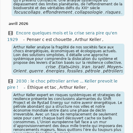
qu'il prétend combattre. Une analyse systémique du
dépassement des limites planétaires, de l'effondrement de la
biodiversité et des véritables défis du XXIᵉ siècle
focuscollaps
effondrement
collapsologie
risques
syst
,
,
,
,
avril 2026
Encore quelques mois et la crise sera pire qu'en
1929
-
Penser c est chouette
,
Arthur Keller
,
Arthur Keller analyse la fragilité de nos sociétés face aux
chocs énergétiques, économiques et écologiques actuels.
Loin des solutions simplistes, il détaille une approche
systémique pour comprendre la dislocation du système et
propose des leviers d'action basés sur la résilience collective.
crise
États-Unis
Iran
Israël
Moyen-
,
,
,
,
Orient
guerre
énergies
fossiles
pétrole
pétroliers
blo
,
,
,
,
,
,
2030 : le choc pétrolier arrive ... Keller prevoit le
pire !
-
Éthique et tac
,
Arthur Keller
,
Arthur Keller expert en risques systémiques et strategies de
resilience présente les conclusions alarmantes du Shift
Project et de Rystad Energy sur notre avenir énergétique. Le
pétrole abondant qui a structure nos villes et notre
économie mondiale entre dans une phase de déclin
irreversible. Avec un taux de remplacement de seulement
seize pour cent chaque baril découvert cache six barils
consommes. L’Union européenne fait face a un mur
d’approvisionnement des deux mille trente qui imposera des
renoncements majeurs. Nous quittons l’ère du toujours plus