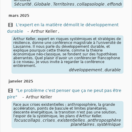
Territoires
Sécurité
Globale
Territoires
collapsologie
effondreme
,
,
,
,
mars 2025
L'expert en la matière démolit le développement
durable
-
Arthur Keller
,
Arthur Keller, expert en risques systémiques et stratégies de
résilience, donne une conférence magistrale à l'université de
Lausanne. Il nous parle du développement durable, et
explique pourquoi cette théorie, comme la théorie
économique néo-classique, se fondent sur des hypothèses
aberrantes. Quel plaisir d'avoir un conférencier francophone
à ce niveau. Je vous invite à regarder la conférence
entièrement.
développement
durable
,
janvier 2025
"Le problème c'est penser que ça ne peut pas être
pire"
-
Arthur Keller
Face aux crises existentielles : anthroposphère, la grande
accélération, points de bascule et limites planétaires,
descente énergétique, la transition n'est pas une solution,
l’espoir de la systémique, les plans d'Arthur Keller.
focuscollaps
crises
existentielles
anthroposphère
gra
,
,
,
,
planétaires
systémique
,