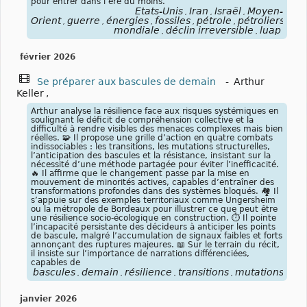
pour entrer dans l’ère du moins.
États-Unis
Iran
Israël
Moyen-
,
,
,
Orient
guerre
énergies
fossiles
pétrole
pétroliers
blo
,
,
,
,
,
,
mondiale
déclin irreversible
luap
,
,
février 2026
Se préparer aux bascules de demain
-
Arthur
Keller
,
Arthur analyse la résilience face aux risques systémiques en
soulignant le déficit de compréhension collective et la
difficulté à rendre visibles des menaces complexes mais bien
réelles. 🧩 Il propose une grille d’action en quatre combats
indissociables : les transitions, les mutations structurelles,
l’anticipation des bascules et la résistance, insistant sur la
nécessité d’une méthode partagée pour éviter l’inefficacité.
🔥 Il affirme que le changement passe par la mise en
mouvement de minorités actives, capables d’entraîner des
transformations profondes dans des systèmes bloqués. 🏘️ Il
s’appuie sur des exemples territoriaux comme Ungersheim
ou la métropole de Bordeaux pour illustrer ce que peut être
une résilience socio-écologique en construction. ⏱️ Il pointe
l’incapacité persistante des décideurs à anticiper les points
de bascule, malgré l’accumulation de signaux faibles et forts
annonçant des ruptures majeures. 📖 Sur le terrain du récit,
il insiste sur l’importance de narrations différenciées,
capables de
bascules
demain
résilience
transitions
mutations
str
,
,
,
,
,
janvier 2026