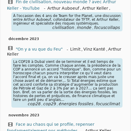
Fin de civilisation, nouveau monde ? avec Arthur
Keller - YouTube
-
Arthur Auboeuf
,
Arthur Keller
,
À l'occasion des 4 ans de Team for the Planet, une discussion
entre Arthur Auboeuf, cofondateur de TFTP, et Arthur Keller,
ingénieur et spécialiste des risques systémiques.
civilisation
monde
focuscollaps
,
,
décembre 2023
"On y a vu que du Feu"
-
Limit
,
Vinz Kanté
,
Arthur
Keller
La COP28 à Dubaï vient de se terminer et il est temps de
faire les comptes. Comme chaque année, la présidence de la
COP a annoncé un accord “historique”. Bon, comme pour un
horoscope chacun pourra interpréter ce qu’il veut dans
l’accord final et ça, on va le creuser après mais juste une
chose avant et de démarrer… Si Total énergies estime que
cet accord conforte sa stratégie d’augmenter la production
de Pétrole et Gaz de 2 à 3% par an à 2027… ça sent pas
bon. Bref, on va parler de la sortie des énergies fossiles, les
histoires de pertes et préjudices, de finance climatique et
faire un petit peu d’anglais...
cop28
cop29
énergies fossiles
focusclimat
,
,
,
novembre 2023
Face au chaos qui se profile, repenser
fondamentalement nos méthodes
-
Arthur Keller