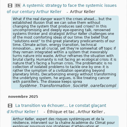
A systemic strategy to face the systemic issues
EN
of our century Arthur Keller
-
Arthur Keller
What if the real danger wasn’t the crises ahead… but the
established illusion that we can solve them without
changing the system that produces said crises? In this
uncompromising and deeply eye-opening talk, renowned
systems thinker and strategist Arthur Keller challenges one
of the most comforting ideas of our time: the belief that
“solutions exist” to the great planetary predicaments of our
time. Climate action, energy transition, technical
innovation… are all crucial, yet they’re somewhat off topic if
they remain integrated within a system that inexorably
turns nature into waste. Arthur reframes the situation with
brutal clarity. Humanity is not facing an ecological crisis: it is
nature that’s facing a human crisis. The problematic is no
collection of isolated problems to tackle one by one: it is
rather the symptom of a civilization operating beyond
planetary limits. Decarbonizing energy without transforming
the underlying system, he argues, is like treating cancer
with painkillers. The disease keeps sprea
Système
Transformation
Société
oarefacompl
,
,
,
novembre 2025
La transition va échouer… Le constat glaçant
d’Arthur Keller !
-
Éthique et tac
,
Arthur Keller
,
Arthur Keller, expert des risques systémiques et de la
résilience, intervient sur la chaîne Académie du Climat pour
expliquer pourquoi nos stratégies d’atténuation et