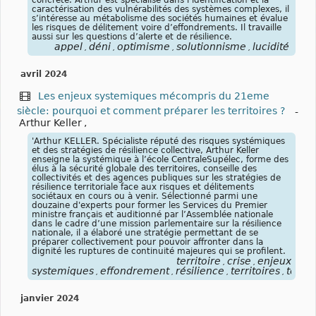
caractérisation des vulnérabilités des systèmes complexes, il
s’intéresse au métabolisme des sociétés humaines et évalue
les risques de délitement voire d’effondrements. Il travaille
aussi sur les questions d’alerte et de résilience.
appel
déni
optimisme
solutionnisme
lucidité
,
,
,
,
avril 2024
Les enjeux systemiques mécompris du 21eme
siècle: pourquoi et comment préparer les territoires ?
-
Arthur Keller
,
'Arthur KELLER. Spécialiste réputé des risques systémiques
et des stratégies de résilience collective, Arthur Keller
enseigne la systémique à l’école CentraleSupélec, forme des
élus à la sécurité globale des territoires, conseille des
collectivités et des agences publiques sur les stratégies de
résilience territoriale face aux risques et délitements
sociétaux en cours ou à venir. Sélectionné parmi une
douzaine d'experts pour former les Services du Premier
ministre français et auditionné par l’Assemblée nationale
dans le cadre d’une mission parlementaire sur la résilience
nationale, il a élaboré une stratégie permettant de se
préparer collectivement pour pouvoir affronter dans la
dignité les ruptures de continuité majeures qui se profilent.
territoire
crise
enjeux
,
,
systemiques
effondrement
résilience
territoires
territ
,
,
,
,
janvier 2024