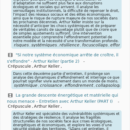
d’adaptation ne suffisent plus face aux disruptions
écologiques et sociales qui arrivent. Il analyse les
verrouillages institutionnels, la difficulté de repenser le droit,
l’impact des réseaux sociaux et des élites économiques,
ainsi que le risque de rupture majeure de nos sociétés dans
les prochaines décennies. Arthur Keller insiste sur la
nécessité d’anticiper les chocs systémiques et de préparer
de véritables canots de sauvetage plutôt que de croire que
de simples ajustements suffiront. Une intervention
essentielle pour comprendre l’effondrement potentiel de
notre modèle et la nécessité d’une transformation profonde.
risques
systémiques
résilience
focuscollaps
effondre
,
,
,
,
"Si notre système économique arrête de croître, il
s'effondre" - Arthur Keller (partie 2)
-
Crépuscule
,
Arthur Keller
,
Dans cette deuxième partie d’entretien, il prolonge son
analyse des dynamiques d’effondrement et interroge ce que
pourrait signifier vivre autrement dans un monde de moins.
systémique
croissance
effondrement
collapsologie
fo
,
,
,
,
La grande descente énergétique et matérielle qui
nous menace – Entretien avec Arthur Keller (PART I)
-
Crépuscule
,
Arthur Keller
,
Arthur Keller est spécialiste des vulnérabilités systémiques et
des stratégies de résilience. Il analyse les fragilités
structurelles de nos sociétés face aux crises écologiques,
énergétiques et économiques, et explore les voies d’une
sécurité globale des territoires. 🔍Dans cet entretien, il