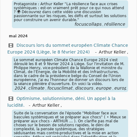
Protagoniste : Arthur Keller "La résilience face aux crises
systémiques : est-on vraiment prêt pour ce qui nous attend
? 🌍 Découvrez dans cette vidéo une discussion
passionnante sur les risques, les défis et surtout les solutions
pour construire un avenir durable."
focuscollaps
résilience
,
mai 2024
Discours lors du sommet européen Climate Chance
Europe 2024 (Liège, le 8 février 2024)
-
Arthur Keller
,
Le sommet européen Climate Chance Europe 2024 s'est
déroulé les 8 et 9 février 2024 à Liège. Sur l'invitation de M.
Philippe Henry, vice-président de la Wallonie et ministre du
Climat, de l’Énergie, de la Mobilité et des Infrastructures,
dans le cadre de la présidence belge du Conseil de l'Union
européenne, j'ai eu l'honneur de donner un discours lors de
la séance plénière d'ouverture. En voici la vidéo.
2024
climate
focusclimat
discours
europe
européen
,
,
,
,
,
Optimisme, solutionnisme, déni. Un appel à la
lucidité.
-
Arthur Keller
,
Suite de la conversation de l'épisode "Mobiliser face aux
bascules systémiques et se préparer aux chocs" ( • Mieux se
préparer aux chocs - ARTHUR ... ). On clarifie pas mal de
choses sur le besoin de solutions rapides, le déni de
complexité, la pensée systémique, des stratégies
séduisantes mais contre-productives et la mise en action
concrète. Arthur est spécialisé dans l’identification et la