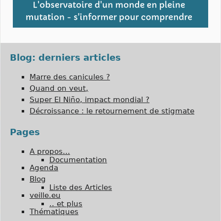
Blog: derniers articles
Marre des canicules ?
Quand on veut,
Super El Niño, impact mondial ?
Décroissance : le retournement de stigmate
Pages
A propos…
Documentation
Agenda
Blog
Liste des Articles
veille.eu
.. et plus
Thématiques