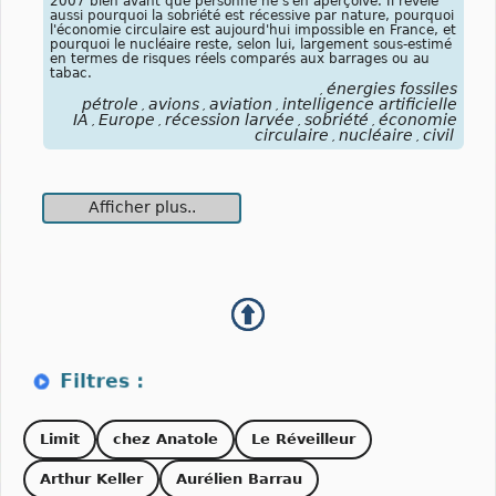
2007 bien avant que personne ne s'en aperçoive. Il révèle
aussi pourquoi la sobriété est récessive par nature, pourquoi
l'économie circulaire est aujourd'hui impossible en France, et
pourquoi le nucléaire reste, selon lui, largement sous-estimé
en termes de risques réels comparés aux barrages ou au
tabac.
énergies fossiles
,
pétrole
avions
aviation
intelligence artificielle
,
,
,
IA
Europe
récession larvée
sobriété
économie
,
,
,
,
circulaire
nucléaire
civil
,
,
Afficher plus..
Limit
chez Anatole
Le Réveilleur
Arthur Keller
Aurélien Barrau