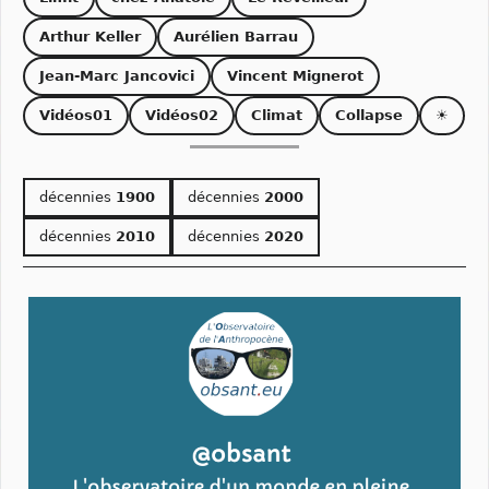
Arthur Keller
Aurélien Barrau
Jean-Marc Jancovici
Vincent Mignerot
Vidéos01
Vidéos02
Climat
Collapse
☀
décennies
1900
décennies
2000
décennies
2010
décennies
2020