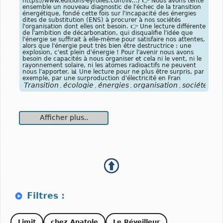
https://www.editions-eyrolles.com/liv...) 👉 Nous avons tenté
ensemble un nouveau diagnostic de l'échec de la transition
énergétique, fondé cette fois sur l'incapacité des énergies
dites de substitution (ENS) à procurer à nos sociétés
l'organisation dont elles ont besoin. 👉 Une lecture différente
de l'ambition de décarbonation, qui disqualifie l'idée que
l'énergie se suffirait à elle-même pour satisfaire nos attentes,
alors que l'énergie peut très bien être destructrice : une
explosion, c'est plein d'énergie ! Pour l'avenir nous avons
besoin de capacités à nous organiser et cela ni le vent, ni le
rayonnement solaire, ni les atomes radioactifs ne peuvent
nous l'apporter. 📊 Une lecture pour ne plus être surpris, par
exemple, par une surproduction d'électricité en Fran
Transition
écologie
énergies
organisation
société
rés
,
,
,
,
,
Afficher plus..
Limit
chez Anatole
Le Réveilleur