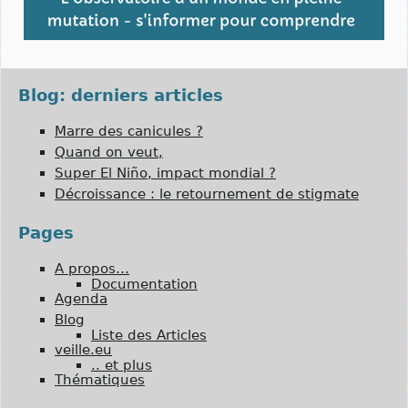
Blog: derniers articles
Marre des canicules ?
Quand on veut,
Super El Niño, impact mondial ?
Décroissance : le retournement de stigmate
Pages
A propos…
Documentation
Agenda
Blog
Liste des Articles
veille.eu
.. et plus
Thématiques