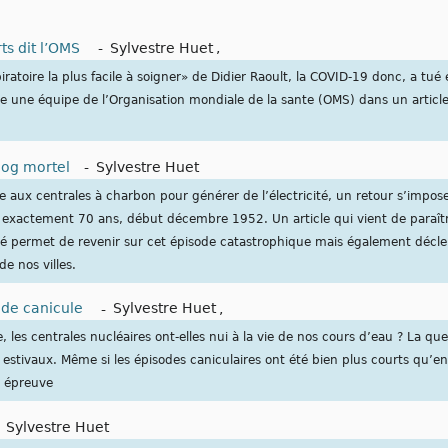
ts dit l’OMS
-
Sylvestre Huet
,
piratoire la plus facile à soigner» de Didier Raoult, la COVID-19 donc, a tué 
e une équipe de l’Organisation mondiale de la sante (OMS) dans un article
og mortel
-
Sylvestre Huet
e aux centrales à charbon pour générer de l’électricité, un retour s’impo
y exactement 70 ans, début décembre 1952. Un article qui vient de paraît
é permet de revenir sur cet épisode catastrophique mais également décle
de nos villes.
n de canicule
-
Sylvestre Huet
,
 les centrales nucléaires ont-elles nui à la vie de nos cours d’eau ? La que
estivaux. Même si les épisodes caniculaires ont été bien plus courts qu’en
e épreuve
-
Sylvestre Huet