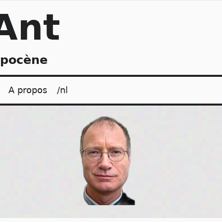
Ant
opocène
A propos
/nl