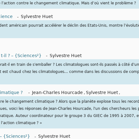
de l’action contre le changement climatique. Mais d’où vient le problème ?
cience
-
Sylvestre Huet
dent américain pourrait accélérer le déclin des Etats-Unis, montre l’évolut
-il ? – {Sciences²}
-
Sylvestre Huet
ait-il en train de s'emballer ? Les climatologues sont-ils passés à côté d'u
 est chaud chez les climatologues... comme dans les discussions de compt
limatique ?
-
Jean-Charles Hourcade
,
Sylvestre Huet
,
e le changement climatique ? Alors que la planète explose tous les record
ues, voici les réponses de Jean-Charles Hourcade, l'un des chercheurs les 
atique. Auteur coordinateur pour le groupe 3 du GIEC de 1995 à 2007, e
l’action climatique ? »
– {Sciences²}
-
Sylvestre Huet