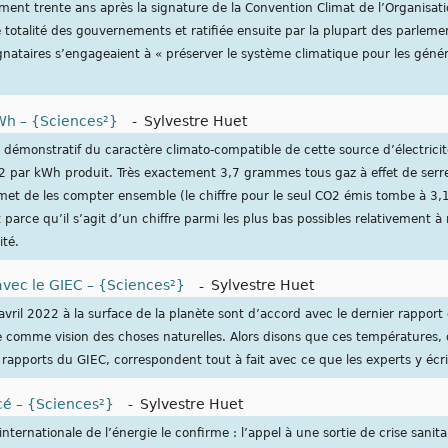
t trente ans après la signature de la Convention Climat de l’Organisati
totalité des gouvernements et ratifiée ensuite par la plupart des parlemen
ignataires s’engageaient à « préserver le système climatique pour les géné
kWh – {Sciences²}
-
Sylvestre Huet
t démonstratif du caractère climato-compatible de cette source d’électricit
 par kWh produit. Très exactement 3,7 grammes tous gaz à effet de serr
met de les compter ensemble (le chiffre pour le seul CO2 émis tombe à 3
parce qu’il s’agit d’un chiffre parmi les plus bas possibles relativement à
ité.
 avec le GIEC – {Sciences²}
-
Sylvestre Huet
il 2022 à la surface de la planète sont d’accord avec le dernier rapport 
comme vision des choses naturelles. Alors disons que ces températures, q
s rapports du GIEC, correspondent tout à fait avec ce que les experts y écr
acé – {Sciences²}
-
Sylvestre Huet
nternationale de l’énergie le confirme : l’appel à une sortie de crise sanit