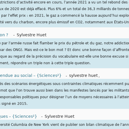
trictions d’activité encore en cours, l’année 2021 a vu un tel rebond des
eux de 2020 est déjà effacé. Plus 6% et un total de 36,3 milliards de tonne
 par l’effet prix : en 2021, le gaz a commencé la hausse aujourd’hui explos
icité vers du charbon, encore plus émissif en CO2, notamment aux États-Un
ion ?
-
Sylvestre Huet
e par l’armée russe fait flamber le prix du pétrole et du gaz, notre addictio
r des ONG). Mais est-ce le bon mot ? Et donc une bonne façon d’affronter 
tique au regard de la précision du vocabulaire est-elle une bonne excuse si 
ment, répondre un triple non à cette triple question.
pendue au social – {Sciences²}
-
sylvestre huet
,
clés des scénarios énergétiques sous contraintes climatiques récemment pu
e mot que l’on trouve aussi bien dans les manifestes lancés par les militant
esponsables politiques pour désigner l’un de moyens nécessaires à l’attein
s signé en 2015.
ques – {Sciences²}
-
Sylvestre Huet
versité Columbia de New York vient de publier son bilan climatique de l’a