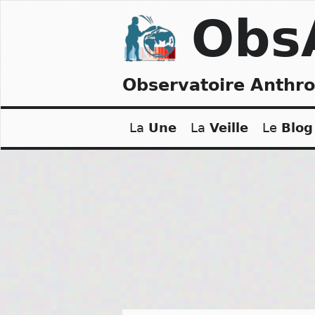
Skip
Obs
to
content
Observatoire Anthr
La
Une
La
Veille
Le
Blog