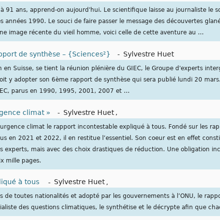
à 91 ans, apprend-on aujourd'hui. Le scientifique laisse au journaliste le 
 années 1990. Le souci de faire passer le message des découvertes glané
une image récente du vieil homme, voici celle de cette aventure au ...
port de synthèse – {Sciences²}
-
Sylvestre Huet
n en Suisse, se tient la réunion plénière du GIEC, le Groupe d'experts int
doit y adopter son 6ème rapport de synthèse qui sera publié lundi 20 mars
IEC, parus en 1990, 1995, 2001, 2007 et …
rgence climat »
-
Sylvestre Huet
,
, urgence climat le rapport incontestable expliqué à tous. Fondé sur les ra
s en 2021 et 2022, il en restitue l’essentiel. Son coeur est en effet consti
es experts, mais avec des choix drastiques de réduction. Une obligation i
ix mille pages.
liqué à tous
-
Sylvestre Huet
,
rts de toutes nationalités et adopté par les gouvernements à l’ONU, le rapp
ialiste des questions climatiques, le synthétise et le décrypte afin que ch