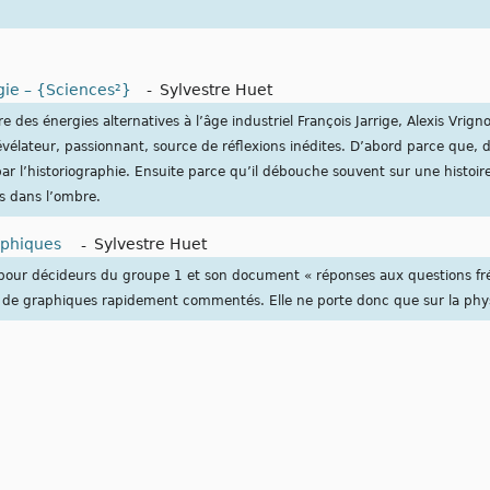
gie – {Sciences²}
-
Sylvestre Huet
e des énergies alternatives à l’âge industriel François Jarrige, Alexis Vrigno
évélateur, passionnant, source de réflexions inédites. D’abord parce que, 
r l’historiographie. Ensuite parce qu’il débouche souvent sur une histoire
és dans l’ombre.
aphiques
-
Sylvestre Huet
 pour décideurs du groupe 1 et son document « réponses aux questions fr
on de graphiques rapidement commentés. Elle ne porte donc que sur la phy