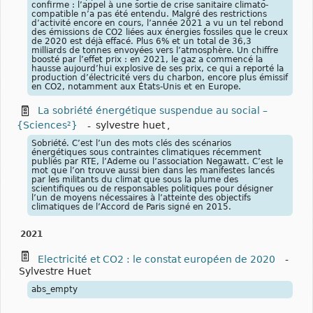
confirme : l’appel à une sortie de crise sanitaire climato-
compatible n’a pas été entendu. Malgré des restrictions
d’activité encore en cours, l’année 2021 a vu un tel rebond
des émissions de CO2 liées aux énergies fossiles que le creux
de 2020 est déjà effacé. Plus 6% et un total de 36,3
milliards de tonnes envoyées vers l’atmosphère. Un chiffre
boosté par l’effet prix : en 2021, le gaz a commencé la
hausse aujourd’hui explosive de ses prix, ce qui a reporté la
production d’électricité vers du charbon, encore plus émissif
en CO2, notamment aux États-Unis et en Europe.
La sobriété énergétique suspendue au social –
{Sciences²}
-
sylvestre huet
,
Sobriété. C’est l’un des mots clés des scénarios
énergétiques sous contraintes climatiques récemment
publiés par RTE, l’Ademe ou l’association Negawatt. C’est le
mot que l’on trouve aussi bien dans les manifestes lancés
par les militants du climat que sous la plume des
scientifiques ou de responsables politiques pour désigner
l’un de moyens nécessaires à l’atteinte des objectifs
climatiques de l’Accord de Paris signé en 2015.
2021
Electricité et CO2 : le constat européen de 2020
-
Sylvestre Huet
abs_empty