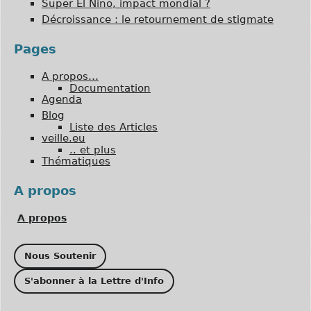
Super El Niño, impact mondial ?
Décroissance : le retournement de stigmate
Pages
A propos…
Documentation
Agenda
Blog
Liste des Articles
veille.eu
.. et plus
Thématiques
A propos
A propos
Nous Soutenir
S'abonner à la Lettre d'Info