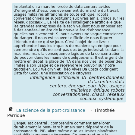
Implantation à marche forcée de data centers avides
d’énergie et d’eau, bouleversement du marché du travail,
usages militaires affranchis de toute éthique, robots
conversationnels se substituant aux vrais amis, chaos sur les
réseaux sociaux… La réalité de l’intelligence artificielle que
les grandes entreprises de la tech veulent nous imposer est
à des années-lumière de la nouvelle ère d’abondance
qu’elles nous vendent. Si nous avons une vague conscience
du danger, il nous est souvent difficile de nous figurer
l’étendue de ce qui se joue. C’est l’objet de ce livre :
appréhender tous les impacts de manière systémique pour
comprendre qu’ils ne sont pas des bugs indésirables dans la
machine, mais la conséquence logique de la concentration
du pouvoir dans les mains de quelques-uns. Il est urgent de
mettre en débat la place de l'IA dans nos vies, de poser des
limites à son usage et de reprendre le pouvoir sur notre
quotidien. Lou Welgryn et Théo Alves Da Costa codirigent
Data for Good, une association de citoyens
intelligence
artificielle
IA
centres données
,
,
,
datacenters data
centers
énergie
eau
h2o
usages
,
,
,
,
militaires
éthique robots
,
conversationnels
chaos
réseaux
,
,
sociaux
systémique
,
La science de la post-croissance
-
Timothée
Parrique
L'enjeu est central : comprendre comment améliorer
durablement le bien- être humain sans dépendre de la
croissance du PIB, alors même que les limites planétaires