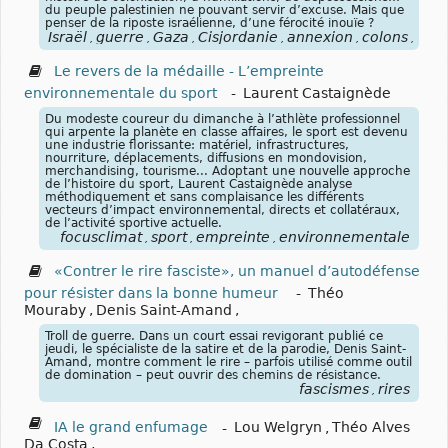
du peuple palestinien ne pouvant servir d’excuse. Mais que
penser de la riposte israélienne, d’une férocité inouïe ?
Israël
guerre
Gaza
Cisjordanie
annexion
colons
colo
,
,
,
,
,
,
Le revers de la médaille - L’empreinte
environnementale du sport
-
Laurent Castaignède
Du modeste coureur du dimanche à l’athlète professionnel
qui arpente la planète en classe affaires, le sport est devenu
une industrie florissante: matériel, infrastructures,
nourriture, déplacements, diffusions en mondovision,
merchandising, tourisme... Adoptant une nouvelle approche
de l’histoire du sport, Laurent Castaignède analyse
méthodiquement et sans complaisance les différents
vecteurs d’impact environnemental, directs et collatéraux,
de l’activité sportive actuelle.
focusclimat
sport
empreinte
environnementale
,
,
,
«Contrer le rire fasciste», un manuel d’autodéfense
pour résister dans la bonne humeur
-
Théo
Mouraby
,
Denis Saint-Amand
,
Troll de guerre. Dans un court essai revigorant publié ce
jeudi, le spécialiste de la satire et de la parodie, Denis Saint-
Amand, montre comment le rire – parfois utilisé comme outil
de domination – peut ouvrir des chemins de résistance.
fascismes
rires
,
IA le grand enfumage
-
Lou Welgryn
,
Théo Alves
Da Costa
,