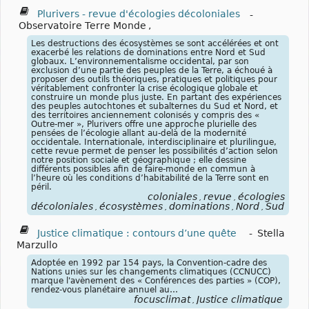
Plurivers - revue d'écologies décoloniales
-
Observatoire Terre Monde
,
Les destructions des écosystèmes se sont accélérées et ont
exacerbé les relations de dominations entre Nord et Sud
globaux. L’environnementalisme occidental, par son
exclusion d’une partie des peuples de la Terre, a échoué à
proposer des outils théoriques, pratiques et politiques pour
véritablement confronter la crise écologique globale et
construire un monde plus juste. En partant des expériences
des peuples autochtones et subalternes du Sud et Nord, et
des territoires anciennement colonisés y compris des «
Outre-mer », Plurivers offre une approche plurielle des
pensées de l’écologie allant au-delà de la modernité
occidentale. Internationale, interdisciplinaire et plurilingue,
cette revue permet de penser les possibilités d’action selon
notre position sociale et géographique ; elle dessine
différents possibles afin de faire-monde en commun à
l’heure où les conditions d’habitabilité de la Terre sont en
péril.
coloniales
revue
écologies
,
,
décoloniales
écosystèmes
dominations
Nord
Sud
,
,
,
,
Justice climatique : contours d’une quête
-
Stella
Marzullo
Adoptée en 1992 par 154 pays, la Convention-cadre des
Nations unies sur les changements climatiques (CCNUCC)
marque l'avènement des « Conférences des parties » (COP),
rendez-vous planétaire annuel au…
focusclimat
Justice climatique
,