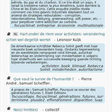
pétrole, du gaz et du charbon. Si ce trio était un pays, il
serait la troisième nation la plus émettrice, juste derrière la
Chine et les États-Unis. Cette enquête inédite révèle
comment ces trois géants industriels déploient tout un
arsenal de stratégies redoutables – corruption,
néocolonialisme, lobbying, greenwashing, soft power, etc. –
pour perpétuer notre addiction au carbone.
focusclimat
entreprise
économie
multinationale
pét
,
,
,
,
,
Hart onder de riem voor activisten: verandering
NL
schiet wel degelijk wortel
-
Leonoor Kuijk
De Amerikaanse schrijfster Rebecca Solnit geeft met haar
nieuwste boek actievoerders hoop. Ondanks tegenwerking
en de wereldwijde rampspoed rond klimaat, autoritair
leiderschap en ondermijning van minderheden is volgens
haar onderhuids een succesvolle beweging gaande richting
blijvende verbeteringen.
activisten
boek
klimaat
Rebecca
,
,
,
Solnit
minderheden
autoritarisme
,
,
Que vaut la survie de l’humanité ?
-
Pierre
André
,
Samuel Scheffler
,
A propos de : Samuel Scheffler, Pourquoi se soucier des
générations futures ?, Éliott Éditions
focuscollaps
focusclimat
générations
futures
survie
,
,
,
,
,
termisme
plusde2
effondrement
disparition
luap
,
,
,
,
No(s) limit(es)
-
collectif