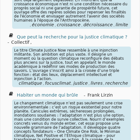
sont déjà largement dépassées. En montrant que la
croissance économique n'est ni une condition nécessaire du
progrès social ni une garantie de prospérité future, cet
ouvrage offre des repères solides pour repenser les finalités
de l'économie et envisager autrement l'avenir des sociétés
humaines à l'époque de l'Anthropocène.
économie
croissance
décroissance
limite
,
,
,
,
Que peut la recherche pour la justice climatique ?
-
Collectif
,
Le titre Climate Justice Now ressemble à une injonction
militante. Son ambition est plus vaste. Il désigne un
moment où la question climatique reconfigure des débats
plus anciens sur la justice, tout en appelant le monde
académique à redéfinir ses modes de production des
savoirs. L’ouvrage s’inscrit ainsi à la croisée d’une triple
fonction : état des lieux, déplacement intellectuel et
injonction à l’action.
climatique
focusclimat
justice
livres
recherche
,
,
,
,
Habiter un monde qui brûle
-
Frank Lirzin
Le changement climatique n’est pas seulement une crise
environnementale : c’est un risque existentiel pour notre
planète. Canicules extrêmes, sécheresses prolongées,
inondations soudaines : l’adaptation n’est plus une option,
mais une condition de survie collective. Nourri d’exemples
concrets venus du monde entier, cet essai propose une
nouvelle grammaire de l’adaptation. Il développe quatre
concepts fondateurs – One Climate One Risk, le Minimax
climatique, Net Positive et l’Éthique climatique – pour
transformer la sidération en action. À la croisée de la