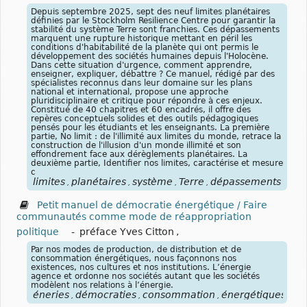
Depuis septembre 2025, sept des neuf limites planétaires
définies par le Stockholm Resilience Centre pour garantir la
stabilité du système Terre sont franchies. Ces dépassements
marquent une rupture historique mettant en péril les
conditions d'habitabilité de la planète qui ont permis le
développement des sociétés humaines depuis l'Holocène.
Dans cette situation d'urgence, comment apprendre,
enseigner, expliquer, débattre ? Ce manuel, rédigé par des
spécialistes reconnus dans leur domaine sur les plans
national et international, propose une approche
pluridisciplinaire et critique pour répondre à ces enjeux.
Constitué de 40 chapitres et 60 encadrés, il offre des
repères conceptuels solides et des outils pédagogiques
pensés pour les étudiants et les enseignants. La première
partie, No limit : de l'illimité aux limites du monde, retrace la
construction de l'illusion d'un monde illimité et son
effondrement face aux dérèglements planétaires. La
deuxième partie, Identifier nos limites, caractérise et mesure
c
limites
planétaires
système
Terre
dépassements
con
,
,
,
,
,
Petit manuel de démocratie énergétique / Faire
communautés comme mode de réappropriation
politique
-
préface Yves Citton
,
Par nos modes de production, de distribution et de
consommation énergétiques, nous façonnons nos
existences, nos cultures et nos institutions. L’énergie
agence et ordonne nos sociétés autant que les sociétés
modèlent nos relations à l’énergie.
éneries
démocraties
consommation
énergétiques
mo
,
,
,
,