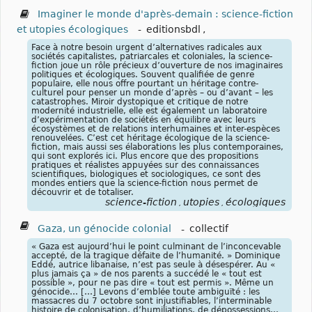
Imaginer le monde d'après-demain : science-fiction
et utopies écologiques
-
editionsbdl
,
Face à notre besoin urgent d’alternatives radicales aux
sociétés capitalistes, patriarcales et coloniales, la science-
fiction joue un rôle précieux d’ouverture de nos imaginaires
politiques et écologiques. Souvent qualifiée de genre
populaire, elle nous offre pourtant un héritage contre-
culturel pour penser un monde d’après – ou d’avant – les
catastrophes. Miroir dystopique et critique de notre
modernité industrielle, elle est également un laboratoire
d’expérimentation de sociétés en équilibre avec leurs
écosystèmes et de relations interhumaines et inter-espèces
renouvelées. C’est cet héritage écologique de la science-
fiction, mais aussi ses élaborations les plus contemporaines,
qui sont explorés ici. Plus encore que des propositions
pratiques et réalistes appuyées sur des connaissances
scientifiques, biologiques et sociologiques, ce sont des
mondes entiers que la science-fiction nous permet de
découvrir et de totaliser.
science-fiction
utopies
écologiques
,
,
Gaza, un génocide colonial
-
collectif
« Gaza est aujourd’hui le point culminant de l’inconcevable
accepté, de la tragique défaite de l’humanité. » Dominique
Eddé, autrice libanaise, n’est pas seule à désespérer. Au «
plus jamais ça » de nos parents a succédé le « tout est
possible », pour ne pas dire « tout est permis ». Même un
génocide… […] Levons d’emblée toute ambiguïté : les
massacres du 7 octobre sont injustifiables, l’interminable
histoire de colonisation, d’humiliations, de dépossessions…