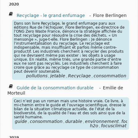
2020
Recyclage - le grand enfumage
-
Flore Berlingen
Dans son livre Recyclage, le grand enfumage paru aux
éditions Rue de l’échiquier, Flore Berlingen, ex-directrice de
l’ONG Zero Waste France, dénonce la stratégie affichée du
tout recyclage pour résoudre la crise des déchets. « Un
mensonge », juge-t-elle. Flore Berlingen : Je dénonce
l’instrumentalisation du recyclage. Le recyclage est
indispensable, mais insuffisant et parfois même contre-
productif. Les industriels cherchent à recycler des produits
qui ne devraient même pas exister : les objets à usage
unique. En réalité, même triés, une grande partie d’entre
eux ne sont pas recyclés. Les industriels cherchent à faire
croire que grâce au recyclage ce type de consommation
peut devenir soutenable.
pollutions
jetable
Recyclage
consommation
,
,
,
Guide de la consommation durable
-
Emilie de
Morteuil
Ceci n’est pas un roman mais une histoire vraie. Ce livre, à
mi-chemin entre le guide et l’ouvrage scientifique, dresse le
bilan de la situation climatique actuelle, de l’état de la
biodiversité, de la qualité de l’eau et des sols ainsi que de la
santé humaine.
guide
consommation
durable
environnement
focussa
,
,
,
,
h2o
focusclimat
,
2019