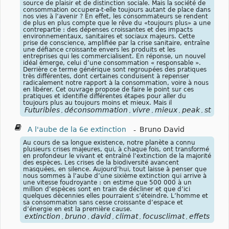
source de plaisir et de distinction sociale. Mais la société de
consommation occupera-t-elle toujours autant de place dans
nos vies à l’avenir ? En effet, les consommateurs se rendent
de plus en plus compte que le rêve du «toujours plus» a une
contrepartie : des dépenses croissantes et des impacts
environnementaux, sanitaires et sociaux majeurs. Cette
prise de conscience, amplifiée par la crise sanitaire, entraîne
une défiance croissante envers les produits et les
entreprises qui les commercialisent. En réponse, un nouvel
idéal émerge, celui d’une consommation « responsable ».
Derrière ce terme générique sont regroupées des pratiques
très différentes, dont certaines conduisent à repenser
radicalement notre rapport à la consommation, voire à nous
en libérer. Cet ouvrage propose de faire le point sur ces
pratiques et identifie différentes étapes pour aller du
toujours plus au toujours moins et mieux. Mais il
Futuribles
déconsommation
vivre
mieux
peak
stuff
,
,
,
,
,
,
A l'aube de la 6e extinction
-
Bruno David
Au cours de sa longue existence, notre planète a connu
plusieurs crises majeures, qui, à chaque fois, ont transformé
en profondeur le vivant et entraîné l’extinction de la majorité
des espèces. Les crises de la biodiversité avancent
masquées, en silence. Aujourd’hui, tout laisse à penser que
nous sommes à l’aube d’une sixième extinction qui arrive à
une vitesse foudroyante : on estime que 500 000 à un
million d’espèces sont en train de décliner et que d’ici
quelques décennies elles pourraient s’éteindre. L’homme et
sa consommation sans cesse croissante d’espace et
d’énergie en est la première cause.
extinction
bruno
david
climat
focusclimat
effets
fac
,
,
,
,
,
,