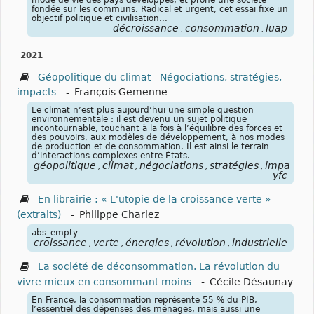
fondée sur les communs. Radical et urgent, cet essai fixe un
objectif politique et civilisation...
décroissance
consommation
luap
,
,
2021
Géopolitique du climat - Négociations, stratégies,
impacts
-
François Gemenne
Le climat n’est plus aujourd’hui une simple question
environnementale : il est devenu un sujet politique
incontournable, touchant à la fois à l’équilibre des forces et
des pouvoirs, aux modèles de développement, à nos modes
de production et de consommation. Il est ainsi le terrain
d’interactions complexes entre États.
géopolitique
climat
négociations
stratégies
impacts
,
,
,
,
,
yfc
En librairie : « L'utopie de la croissance verte »
(extraits)
-
Philippe Charlez
abs_empty
croissance
verte
énergies
révolution
industrielle
éco
,
,
,
,
,
La société de déconsommation. La révolution du
vivre mieux en consommant moins
-
Cécile Désaunay
En France, la consommation représente 55 % du PIB,
l’essentiel des dépenses des ménages, mais aussi une