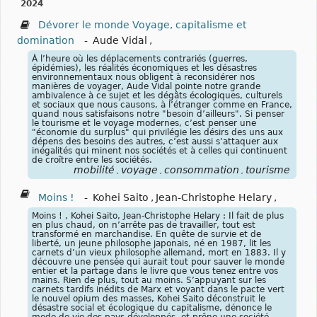
2024
Dévorer le monde Voyage, capitalisme et
domination
-
Aude Vidal
,
À l’heure où les déplacements contrariés (guerres,
épidémies), les réalités économiques et les désastres
environnementaux nous obligent à reconsidérer nos
manières de voyager, Aude Vidal pointe notre grande
ambivalence à ce sujet et les dégâts écologiques, culturels
et sociaux que nous causons, à l’étranger comme en France,
quand nous satisfaisons notre "besoin d’ailleurs". Si penser
le tourisme et le voyage modernes, c’est penser une
"économie du surplus" qui privilégie les désirs des uns aux
dépens des besoins des autres, c’est aussi s’attaquer aux
inégalités qui minent nos sociétés et à celles qui continuent
de croître entre les sociétés.
mobilité
voyage
consommation
tourisme
,
,
,
Moins !
-
Kohei Saito
,
Jean-Christophe Helary
,
Moins ! , Kohei Saito, Jean-Christophe Helary : Il fait de plus
en plus chaud, on n’arrête pas de travailler, tout est
transformé en marchandise. En quête de survie et de
liberté, un jeune philosophe japonais, né en 1987, lit les
carnets d’un vieux philosophe allemand, mort en 1883. Il y
découvre une pensée qui aurait tout pour sauver le monde
entier et la partage dans le livre que vous tenez entre vos
mains. Rien de plus, tout au moins. S’appuyant sur les
carnets tardifs inédits de Marx et voyant dans le pacte vert
le nouvel opium des masses, Kohei Saito déconstruit le
désastre social et écologique du capitalisme, dénonce le
mode de vie des pays développés, et prône une société