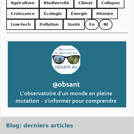
Agriculture
Biodiversité
Climat
Collapse
Croissance
Écologie
Énergie
Histoire
Low-tech
Pollution
Santé
En
Nl
Blog: derniers articles