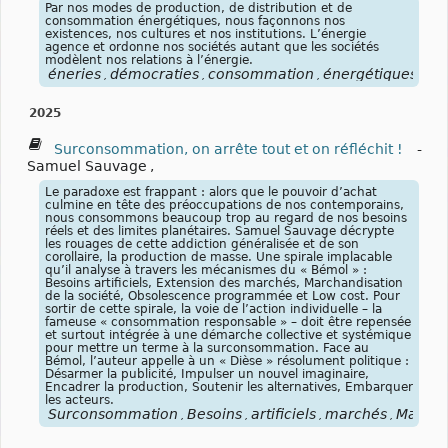
Par nos modes de production, de distribution et de
consommation énergétiques, nous façonnons nos
existences, nos cultures et nos institutions. L’énergie
agence et ordonne nos sociétés autant que les sociétés
modèlent nos relations à l’énergie.
éneries
démocraties
consommation
énergétiques
mo
,
,
,
,
2025
Surconsommation, on arrête tout et on réfléchit !
-
Samuel Sauvage
,
Le paradoxe est frappant : alors que le pouvoir d’achat
culmine en tête des préoccupations de nos contemporains,
nous consommons beaucoup trop au regard de nos besoins
réels et des limites planétaires. Samuel Sauvage décrypte
les rouages de cette addiction généralisée et de son
corollaire, la production de masse. Une spirale implacable
qu’il analyse à travers les mécanismes du « Bémol » :
Besoins artificiels, Extension des marchés, Marchandisation
de la société, Obsolescence programmée et Low cost. Pour
sortir de cette spirale, la voie de l’action individuelle – la
fameuse « consommation responsable » – doit être repensée
et surtout intégrée à une démarche collective et systémique
pour mettre un terme à la surconsommation. Face au
Bémol, l’auteur appelle à un « Dièse » résolument politique :
Désarmer la publicité, Impulser un nouvel imaginaire,
Encadrer la production, Soutenir les alternatives, Embarquer
les acteurs.
Surconsommation
Besoins
artificiels
marchés
Marcha
,
,
,
,