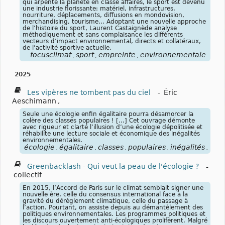
qui arpente la planète en classe affaires, le sport est devenu
une industrie florissante: matériel, infrastructures,
nourriture, déplacements, diffusions en mondovision,
merchandising, tourisme... Adoptant une nouvelle approche
de l’histoire du sport, Laurent Castaignède analyse
méthodiquement et sans complaisance les différents
vecteurs d’impact environnemental, directs et collatéraux,
de l’activité sportive actuelle.
focusclimat
sport
empreinte
environnementale
,
,
,
2025
Les vipères ne tombent pas du ciel
-
Éric
Aeschimann
,
Seule une écologie enfin égalitaire pourra désamorcer la
colère des classes populaires ! […] Cet ouvrage démonte
avec rigueur et clarté l’illusion d’une écologie dépolitisée et
réhabilite une lecture sociale et économique des inégalités
environnementales.
écologie
égalitaire
classes
populaires
inégalités
env
,
,
,
,
,
Greenbacklash - Qui veut la peau de l'écologie ?
-
collectif
En 2015, l’Accord de Paris sur le climat semblait signer une
nouvelle ère, celle du consensus international face à la
gravité du dérèglement climatique, celle du passage à
l’action. Pourtant, on assiste depuis au démantèlement des
politiques environnementales. Les programmes politiques et
les discours ouvertement anti-écologiques prolifèrent. Malgré