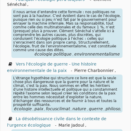
Sénéchal
,
Il nous arrive d’entendre cette formule : nos politiques ne
sont pas à la hauteur. C’est évident dans le cas de l’écologie,
puisque rien ou si peu n’est fait par le gouvernement pour
enrayer la machine infernale. Mais sa responsabilité, tout
comme celle des multinationales et du fameux 1 %, n’est
(presque) plus à prouver. Clément Sénéchal s’attelle ici à
comprendre les autres causes, plus discrètes, qui
conduisent l’écologie politique à l’échec : celles qui
s’enracinent dans son propre camp. Structurellement,
l’écologie, fruit de l’environnementalisme, s’est constituée
comme une cause des élites.
écologie politique
environnementalisme
,
Vers l'écologie de guerre - Une histoire
environnementale de la paix
-
Pierre Charbonnier
,
L'étrange hypothèse qui structure ce livre est que la seule
chose plus dangereuse que la guerre pour la nature et le
climat, c'est la paix. Nous sommes en effet les héritiers
d'une histoire intellectuelle et politique qui a constamment
répété l'axiome selon lequel créer les conditions de la paix
entre les hommes nécessitait d'exploiter la nature,
d'échanger des ressources et de fournir à tous et toutes la
prospérité suffisante.
écologie
paix
focusclimat
nature
guerre
philosophie
,
,
,
,
,
La désobéissance civile dans le contexte de
l'urgence écologique
-
Marie Jadoul
,