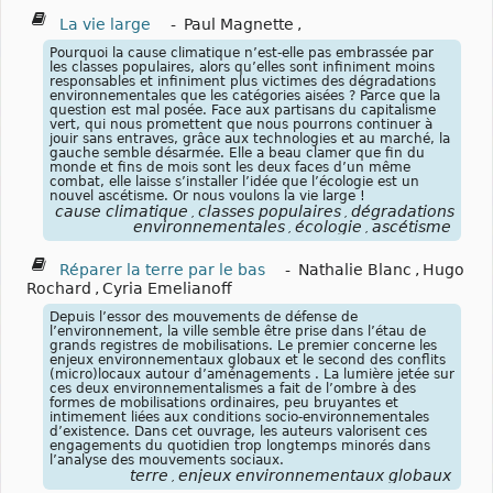
La vie large
-
Paul Magnette
,
Pourquoi la cause climatique n’est-elle pas embrassée par
les classes populaires, alors qu’elles sont inﬁniment moins
responsables et inﬁniment plus victimes des dégradations
environnementales que les catégories aisées ? Parce que la
question est mal posée. Face aux partisans du capitalisme
vert, qui nous promettent que nous pourrons continuer à
jouir sans entraves, grâce aux technologies et au marché, la
gauche semble désarmée. Elle a beau clamer que ﬁn du
monde et ﬁns de mois sont les deux faces d’un même
combat, elle laisse s’installer l’idée que l’écologie est un
nouvel ascétisme. Or nous voulons la vie large !
cause climatique
classes populaires
dégradations
,
,
environnementales
écologie
ascétisme
,
,
Réparer la terre par le bas
-
Nathalie Blanc
,
Hugo
Rochard
,
Cyria Emelianoff
Depuis l’essor des mouvements de défense de
l’environnement, la ville semble être prise dans l’étau de
grands registres de mobilisations. Le premier concerne les
enjeux environnementaux globaux et le second des conflits
(micro)locaux autour d’aménagements . La lumière jetée sur
ces deux environnementalismes a fait de l’ombre à des
formes de mobilisations ordinaires, peu bruyantes et
intimement liées aux conditions socio-environnementales
d’existence. Dans cet ouvrage, les auteurs valorisent ces
engagements du quotidien trop longtemps minorés dans
l’analyse des mouvements sociaux.
terre
enjeux environnementaux globaux
,