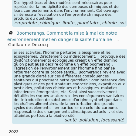
Des hypothèses et des modèles sont nécessaires pour
représenter la multiplicité des composés chimiques et de
leurs comportements dans l'environnement. Cet ouvrage
s'intéresse à l'évaluation de l'empreinte chimique des
produits du quotidien,
empreinte
chimique
limite
planétaire
chimie
substa
,
,
,
,
,
Boomerangs, Comment la mise à mal de notre
environnement met en danger la santé humaine
-
Guillaume Decocq
ar ses activités, l'homme perturbe la biosphère et les
écosystèmes. Directement ou indirectement, il provoque des
dysfonctionnements écologiques créant un effet domino
qu'on peut aussi décrire comme un effet boomerang :
l'agression de l'environnement par l'homme finit par se
retourner contre sa propre santé… Boomerangs revient avec
une grande clarté sur ces différentes conséquences
sanitaires qui ponctuent notre quotidien : omniprésence des
plastiques et des perturbateurs endocriniens, exposition aux
pesticides, pollutions chimiques et biologiques, maladies
infectieuses émergentes, etc. Sont ainsi successivement
détaillés les risques «naturels », les conséquences sanitaires
de l'introduction de substances d'origine synthétique dans
les chaînes alimentaires, de la perturbation des grands
cycles des éléments – en particulier de celui du carbone,
responsable des changements climatiques actuels –, et des
atteintes portées à la biodiversité.
santé
pollution
focussanté
,
,
2022