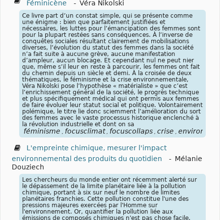
Féminicène
-
Véra Nikolski
Ce livre part d’un constat simple, qui se présente comme
une énigme : bien que parfaitement justifiées et
nécessaires, les luttes pour l’émancipation des femmes sont
pour la plupart restées sans conséquences. À l’inverse de
conquêtes sociales résultant clairement de mobilisations
diverses, l’évolution du statut des femmes dans la société
n’a fait suite à aucune grève, aucune manifestation
d’ampleur, aucun blocage. Et cependant nul ne peut nier
que, même s’il leur en reste à parcourir, les femmes ont fait
du chemin depuis un siècle et demi. À la croisée de deux
thématiques, le féminisme et la crise environnementale,
Véra Nikolski pose l’hypothèse « matérialiste » que c’est
l’enrichissement général de la société, le progrès technique
et plus spécifiquement médical qui ont permis aux femmes
de faire évoluer leur statut social et politique. Volontairement
polémique, le titre lie donc sciemment l’amélioration du sort
des femmes avec le vaste processus historique enclenché à
la révolution industrielle et dont on sa
féminisme
focusclimat
focuscollaps
crise
environnem
,
,
,
,
L'empreinte chimique, mesurer l'impact
environnemental des produits du quotidien
-
Mélanie
Douziech
Les chercheurs du monde entier ont récemment alerté sur
le dépassement de la limite planétaire liée à la pollution
chimique, portant à six sur neuf le nombre de limites
planétaires franchies. Cette pollution constitue l'une des
pressions majeures exercées par l'Homme sur
l'environnement. Or, quantifier la pollution liée aux
émissions de composés chimiques n'est pas chose facile.