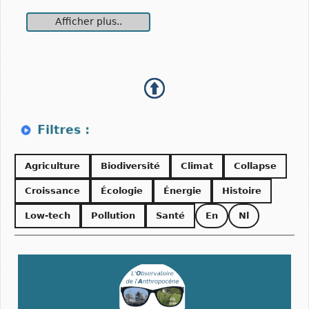
Afficher plus..
Agriculture
Biodiversité
Climat
Collapse
Croissance
Écologie
Énergie
Histoire
Low-tech
Pollution
Santé
En
Nl