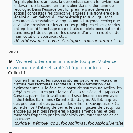
Depuis plusieurs années, la désobéissance civile revient sur
le devant de la scène, en particulier dans le domaine de
l'écologie. Dans l'espace public, prenne place diverses
actions contestataires collective, situées à la frontière de la
légalité ou en dehors du cadre établi par la loi, qui sont
destinées à sensibiliser la population à l'urgence écologique
et à faire pression sur les autorités publiques et les grandes
entreprises (décrochage de portraits officiels, occupation de
banques, jet de soupe sur les œuvres d'art, interruption de
manifestations sportives, etc.).
désobéissance
civile
écologie
environnement
activi
,
,
,
,
2023
Vivre et lutter dans un monde toxique: Violence
environnementale et santé à l'âge du pétrole
-
Collectif
Pour en finir avec les success stories pétrolières, voici une
histoire des territoires sacrifiés à la transformation des
hydrocarbures. Elle éclaire, à partir de sources nouvelles, les
dégâts et les luttes pour la santé au XXe siècle, du Japon au
Canada, parmi les travailleurs et travailleuses des enclaves
industrielles italiennes (Tarento, Sardaigne, Sicile), auprès
des pêcheurs et des paysans des « Trente Ravageuses » (la
zone de Fos / l’étang de Berre, le bassin gazier de Lacq), ou
encore au sein des Premières Nations américaines et des
minorités frappées par les inégalités environnementales en
Louisiane.
toxique
pétrole
co2
focusclimat
focusbiodiversité
,
,
,
,