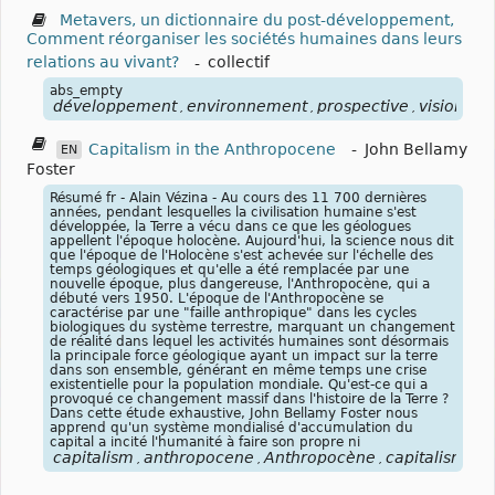
Metavers, un dictionnaire du post-développement,
Comment réorganiser les sociétés humaines dans leurs
relations au vivant?
-
collectif
abs_empty
développement
environnement
prospective
vision
ab
,
,
,
,
Capitalism in the Anthropocene
-
John Bellamy
EN
Foster
Résumé fr - Alain Vézina - Au cours des 11 700 dernières
années, pendant lesquelles la civilisation humaine s'est
développée, la Terre a vécu dans ce que les géologues
appellent l'époque holocène. Aujourd'hui, la science nous dit
que l'époque de l'Holocène s'est achevée sur l'échelle des
temps géologiques et qu'elle a été remplacée par une
nouvelle époque, plus dangereuse, l'Anthropocène, qui a
débuté vers 1950. L'époque de l'Anthropocène se
caractérise par une "faille anthropique" dans les cycles
biologiques du système terrestre, marquant un changement
de réalité dans lequel les activités humaines sont désormais
la principale force géologique ayant un impact sur la terre
dans son ensemble, générant en même temps une crise
existentielle pour la population mondiale. Qu'est-ce qui a
provoqué ce changement massif dans l'histoire de la Terre ?
Dans cette étude exhaustive, John Bellamy Foster nous
apprend qu'un système mondialisé d'accumulation du
capital a incité l'humanité à faire son propre ni
capitalism
anthropocene
Anthropocène
capitalisme
,
,
,
,