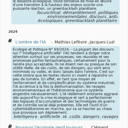
le désastre écologique, toute tentative de mise en œuvre
d’une transition à la hauteur des enjeux suscite une
puissante réaction, un greenbacklash planétaire.
focusclimat
démantèlement
politiques
,
,
environnementales
discours
anti-
,
,
écologiques
greenbacklash planétaire
,
2024
L’ombre de l'IA
-
Mathias Lefèvre
,
Jacques Luzi
Ecologie et Politique N° 69/2024. - La plupart des discours
sur l'"intelligence artificielle" (IA) tendent à diriger notre
attention surtout sur ses prouesses, ses réussites et ses
promesses parfois fantasmatiques, certainement pour la
rendre plus acceptable. Ils ne disent rien ou presque de son
utilité réelle, de ses coûts, de ses dangers, qui sont ainsi
minimisés ou voilés, et donc laissés dans l'ombre. C'est sur
cette ombre que les textes réunis ici visent à répandre un
peu de lumière. En effet, en tant que moyen de
renforcement et de complexification du système industriel,
l'IA accentue à la fois la déshumanisation, les ravages
environnementaux et l'hétéronomie que ce système
engendre nécessairement. L'IA réellement existante aggrave
dès aujourd'hui la crise écologique et sert à perfectionner
des logiques d'accumulation et des technologies de guerre
et de contrôle social déjà présentes. Elle est l'outil d'un
cybertotalitarisme en marche, qui va se heurter au chaos
que provoque son déploiement.
Intelligence
artificielle
IA
coûts
dangers
ravages
en
,
,
,
,
,
,
Pourquoi l'écologie perd toujours
-
Clément