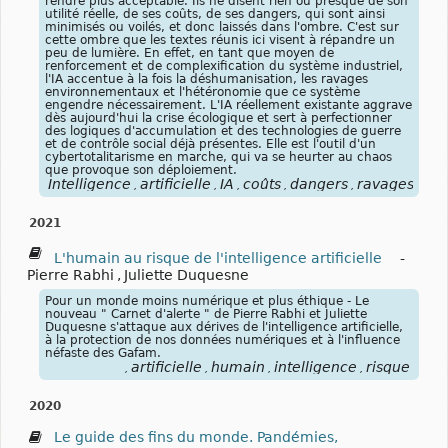
rendre plus acceptable. Ils ne disent rien ou presque de son
utilité réelle, de ses coûts, de ses dangers, qui sont ainsi
minimisés ou voilés, et donc laissés dans l'ombre. C'est sur
cette ombre que les textes réunis ici visent à répandre un
peu de lumière. En effet, en tant que moyen de
renforcement et de complexification du système industriel,
l'IA accentue à la fois la déshumanisation, les ravages
environnementaux et l'hétéronomie que ce système
engendre nécessairement. L'IA réellement existante aggrave
dès aujourd'hui la crise écologique et sert à perfectionner
des logiques d'accumulation et des technologies de guerre
et de contrôle social déjà présentes. Elle est l'outil d'un
cybertotalitarisme en marche, qui va se heurter au chaos
que provoque son déploiement.
Intelligence
artificielle
IA
coûts
dangers
ravages
en
,
,
,
,
,
,
2021
L'humain au risque de l'intelligence artificielle
-
Pierre Rabhi
,
Juliette Duquesne
Pour un monde moins numérique et plus éthique - Le
nouveau " Carnet d'alerte " de Pierre Rabhi et Juliette
Duquesne s'attaque aux dérives de l'intelligence artificielle,
à la protection de nos données numériques et à l'influence
néfaste des Gafam.
artificielle
humain
intelligence
risque
,
,
,
,
2020
Le guide des fins du monde. Pandémies,