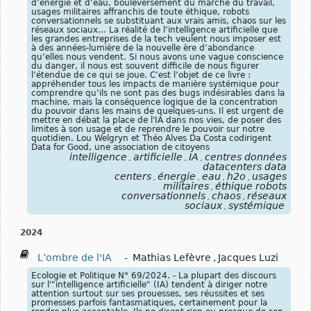
d’énergie et d’eau, bouleversement du marché du travail,
usages militaires affranchis de toute éthique, robots
conversationnels se substituant aux vrais amis, chaos sur les
réseaux sociaux… La réalité de l’intelligence artificielle que
les grandes entreprises de la tech veulent nous imposer est
à des années-lumière de la nouvelle ère d’abondance
qu’elles nous vendent. Si nous avons une vague conscience
du danger, il nous est souvent difficile de nous figurer
l’étendue de ce qui se joue. C’est l’objet de ce livre :
appréhender tous les impacts de manière systémique pour
comprendre qu’ils ne sont pas des bugs indésirables dans la
machine, mais la conséquence logique de la concentration
du pouvoir dans les mains de quelques-uns. Il est urgent de
mettre en débat la place de l'IA dans nos vies, de poser des
limites à son usage et de reprendre le pouvoir sur notre
quotidien. Lou Welgryn et Théo Alves Da Costa codirigent
Data for Good, une association de citoyens
intelligence
artificielle
IA
centres données
,
,
,
datacenters data
centers
énergie
eau
h2o
usages
,
,
,
,
militaires
éthique robots
,
conversationnels
chaos
réseaux
,
,
sociaux
systémique
,
2024
L’ombre de l'IA
-
Mathias Lefèvre
,
Jacques Luzi
Ecologie et Politique N° 69/2024. - La plupart des discours
sur l'"intelligence artificielle" (IA) tendent à diriger notre
attention surtout sur ses prouesses, ses réussites et ses
promesses parfois fantasmatiques, certainement pour la