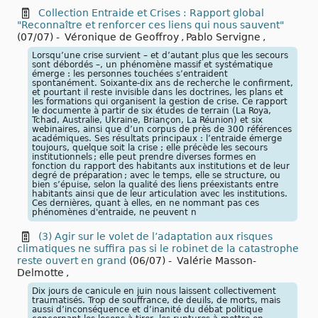
Collection Entraide et Crises : Rapport global
"Reconnaître et renforcer ces liens qui nous sauvent"
(07/07)
-
Véronique de Geoffroy
,
Pablo Servigne
,
Lorsqu’une crise survient – et d’autant plus que les secours
sont débordés –, un phénomène massif et systématique
émerge : les personnes touchées s’entraident
spontanément. Soixante-dix ans de recherche le confirment,
et pourtant il reste invisible dans les doctrines, les plans et
les formations qui organisent la gestion de crise. Ce rapport
le documente à partir de six études de terrain (La Roya,
Tchad, Australie, Ukraine, Briançon, La Réunion) et six
webinaires, ainsi que d’un corpus de près de 300 références
académiques. Ses résultats principaux : l’entraide émerge
toujours, quelque soit la crise ; elle précède les secours
institutionnels ; elle peut prendre diverses formes en
fonction du rapport des habitants aux institutions et de leur
degré de préparation ; avec le temps, elle se structure, ou
bien s’épuise, selon la qualité des liens préexistants entre
habitants ainsi que de leur articulation avec les institutions.
Ces dernières, quant à elles, en ne nommant pas ces
phénomènes d'entraide, ne peuvent n
(3) Agir sur le volet de l’adaptation aux risques
climatiques ne suffira pas si le robinet de la catastrophe
reste ouvert en grand
(06/07)
-
Valérie Masson-
Delmotte
,
Dix jours de canicule en juin nous laissent collectivement
traumatisés. Trop de souffrance, de deuils, de morts, mais
aussi d’inconséquence et d’inanité du débat politique