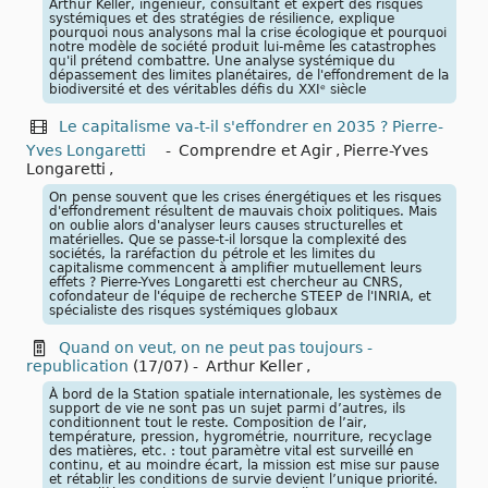
Arthur Keller, ingénieur, consultant et expert des risques
systémiques et des stratégies de résilience, explique
pourquoi nous analysons mal la crise écologique et pourquoi
notre modèle de société produit lui-même les catastrophes
qu'il prétend combattre. Une analyse systémique du
dépassement des limites planétaires, de l'effondrement de la
biodiversité et des véritables défis du XXIᵉ siècle
Le capitalisme va-t-il s'effondrer en 2035 ? Pierre-
Yves Longaretti
-
Comprendre et Agir
,
Pierre-Yves
Longaretti
,
On pense souvent que les crises énergétiques et les risques
d'effondrement résultent de mauvais choix politiques. Mais
on oublie alors d'analyser leurs causes structurelles et
matérielles. Que se passe-t-il lorsque la complexité des
sociétés, la raréfaction du pétrole et les limites du
capitalisme commencent à amplifier mutuellement leurs
effets ? Pierre-Yves Longaretti est chercheur au CNRS,
cofondateur de l'équipe de recherche STEEP de l'INRIA, et
spécialiste des risques systémiques globaux
Quand on veut, on ne peut pas toujours -
republication
(17/07)
-
Arthur Keller
,
À bord de la Station spatiale internationale, les systèmes de
support de vie ne sont pas un sujet parmi d’autres, ils
conditionnent tout le reste. Composition de l’air,
température, pression, hygrométrie, nourriture, recyclage
des matières, etc. : tout paramètre vital est surveillé en
continu, et au moindre écart, la mission est mise sur pause
et rétablir les conditions de survie devient l’unique priorité.