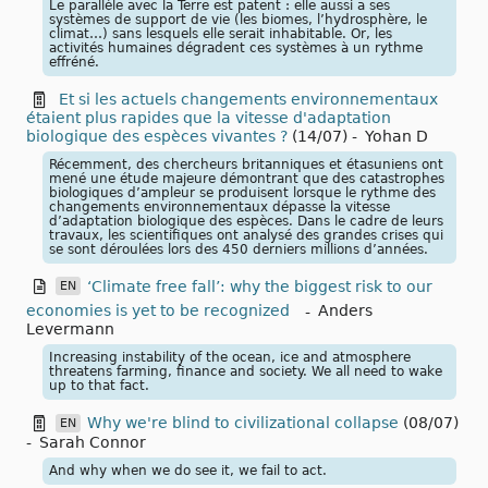
Le parallèle avec la Terre est patent : elle aussi a ses
systèmes de support de vie (les biomes, l’hydrosphère, le
climat…) sans lesquels elle serait inhabitable. Or, les
activités humaines dégradent ces systèmes à un rythme
effréné.
Et si les actuels changements environnementaux
étaient plus rapides que la vitesse d'adaptation
biologique des espèces vivantes ?
(14/07)
-
Yohan D
Récemment, des chercheurs britanniques et étasuniens ont
mené une étude majeure démontrant que des catastrophes
biologiques d’ampleur se produisent lorsque le rythme des
changements environnementaux dépasse la vitesse
d’adaptation biologique des espèces. Dans le cadre de leurs
travaux, les scientifiques ont analysé des grandes crises qui
se sont déroulées lors des 450 derniers millions d’années.
‘Climate free fall’: why the biggest risk to our
EN
economies is yet to be recognized
-
Anders
Levermann
Increasing instability of the ocean, ice and atmosphere
threatens farming, finance and society. We all need to wake
up to that fact.
Why we're blind to civilizational collapse
(08/07)
EN
-
Sarah Connor
And why when we do see it, we fail to act.