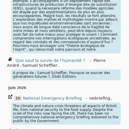
exemple, s’accompagnent d’un déploiement rapide des
infrastructures de production d’énergie dite de substitution
(ENS), quand la nécessaire réforme des modèles agricoles
est étayée par des expérimentations de plus en plus
encourageantes. Malgré tout, les résultats se font attendre.
L’exploration des mythes et mythologies montre par ailleurs
que nos inquiétudes environnementales sont anciennes :
nous avons de longue date conscience de la fragilité de
notre milieu et nous semblons, peut-être depuis toujours,
avoir fait de notre mieux pour protéger le vivant ! Comment
comprendre nos interrogations écologiques ancestrales, au
regard des constats et des connaissances d’aujourd’hui ?
Pourrions-nous envisager une "théorie écologique de
l’esprit", qui réinscrirait notre parcours et notre
Que vaut la survie de l’humanité ?
-
Pierre
André
,
Samuel Scheffler
,
A propos de : Samuel Scheffler, Pourquoi se soucier des
générations futures ?, Éliott Éditions
juin 2026
National Emergency Briefing
-
nebriefing
,
EN
The climate and nature crisis threatens all aspects of British
life, from national security to the food supply. Despite the
scale of the risks now facing the UK, there has been no
comprehensive national emergency briefing delivered to the
public by the Government.