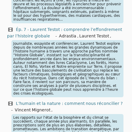
concernant les leçons à tirer, les ruptures à mettre en
œuvre et les processus législatifs à enclencher pour prévenir
l’effondrement. La douleur a été incommensurable :
hôpitaux submergés, soignants exténués, patients à même
le sol pour des hyperthermies, des malaises cardiaques, des
insuffisances respiratoires…
Ép. 7 - Laurent Testot : comprendre l’effondrement
par l’histoire globale
-
Adrastia
,
Laurent Testot
,
Journaliste, essayiste et conférencier, Laurent Testot explore
depuis de nombreuses années les grandes dynamiques de
l’histoire humaine à travers une approche parfois nommée
“Histoire Globale”, insistant sur la transdisciplinarité et
profondément ancrée dans les enjeux environnementaux.
Auteur notamment des livres Cataclysme, Les forêts, Homo
canis, El Niño, Vortex et Notre empreinte sur Terre, il propose
une lecture des basculements de civilisation qui replace les
facteurs climatiques, biologiques et géographiques au cœur
du récit historique. Dans cet épisode de L’Heure du bilan :
Faire face, il revient sur son parcours, sa manière de
construire ses analyses à partir de plusieurs disciplines, et
sur ce que l’histoire globale peut nous apprendre à l’heure
des crises écologiques.
L’humain et la nature : comment nous réconcilier ?
-
Vincent Mignerot
,
Les rapports sur l’état de la biosphère et du climat se
succèdent, chaque année plus alarmants. En parallèle, les
prescriptions sont de plus en plus élaborées, détaillées,
prometteuses. Les ambitions de transition énergétique, par