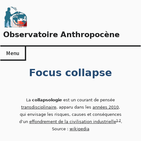
Skip
to
content
Observatoire Anthropocène
Menu
Focus collapse
La
collapsologie
est un courant de pensée
transdisciplinaire
, apparu dans les
années 2010
,
qui envisage les risques, causes et conséquences
1
,
2
d’un
effondrement de la civilisation industrielle
.
Source :
wikipedia