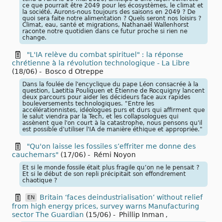
ce que pourrait être 2049 pour les écosystèmes, le climat et
la société. Aurons-nous toujours des saisons en 2049 ? De
quoi sera faite notre alimentation ? Quels seront nos loisirs ?
Climat, eau, santé et migrations, Nathanaël Wallenhorst
raconte notre quotidien dans ce futur proche si rien ne
change.
"L'IA relève du combat spirituel" : la réponse
chrétienne à la révolution technologique - La Libre
(18/06)
-
Bosco d Otreppe
Dans la foulée de l'encyclique du pape Léon consacrée à la
question, Laetitia Pouliquen et Étienne de Rocquigny lancent
deux parcours pour aider les décideurs face aux rapides
bouleversements technologiques. "Entre les
accélérationnistes, idéologues purs et durs qui affirment que
le salut viendra par la Tech, et les collapsologues qui
assènent que l'on court à la catastrophe, nous pensons qu'il
est possible d'utiliser l'IA de manière éthique et appropriée."
"Qu'on laisse les fossiles s’effriter me donne des
cauchemars"
(17/06)
-
Rémi Noyon
Et si le monde fossile était plus fragile qu’on ne le pensait ?
Et si le début de son repli précipitait son effondrement
chaotique ?
Britain ‘faces deindustrialisation’ without relief
EN
from high energy prices, survey warns Manufacturing
sector The Guardian
(15/06)
-
Phillip Inman
,