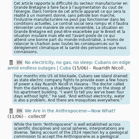
Cet article rapporte la difficulté du secteur manufacturier en
Grande Bretagne à faire face à l’augmentation du cout de
l'énergie. Dans l'ombre de cet article apparait ce qui sera la
réalité à un moment donné, sans pétrole bon marché,
l'industrie manufacturière ne peut pas fonctionner dans les
conditions actuelles. Le contrat social sera rompu et il faudra
réinventer une manière de vivre ensemble. La situation en
Grande Bretagne est peut-être exacerbée par le Brexit et la
situation insulaire mais elle est l'avant-poste de ce qui
attend une bonne part du monde industrialisé, à moins de
relancer le charbon avec toutes les conséquences sur le
dérèglement climatique et la santé des personnes que nous
connaissons.
No electricity, no gas, no sleep: Cubans on edge
EN
amid endless outages | Cuba
(15/06)
-
Ruaridh Nicoll
,
Four months into US oil blockade, Cubans see island drained
as state electric company fights to provide even a few hours
of power a day Ruaridh Nicoll in Havana - The doctor called
from the darkness, a shadowy figure sitting on the stoop of
his apartment building. “I want to tell you we’ve been four
days without light,” he said. “And without electricity, water
is also a problem. And there are mosquitoes everywhere.”
We Are in the Anthropocene—Now What?
EN
(11/06)
-
collectif
While the term “Anthropocene” is well established across
scientific disciplines and social spheres, interpretations are
diverse. Taking account of the 2024 rejection by a geological
commission to accept the Anthropocene as a geological