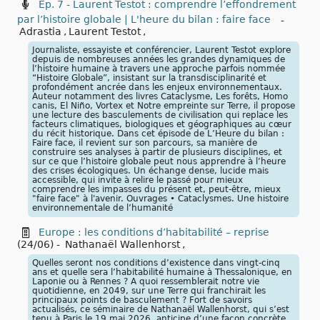
Ép. 7 - Laurent Testot : comprendre l’effondrement
par l’histoire globale | L'heure du bilan : faire face
-
Adrastia
,
Laurent Testot
,
Journaliste, essayiste et conférencier, Laurent Testot explore
depuis de nombreuses années les grandes dynamiques de
l’histoire humaine à travers une approche parfois nommée
“Histoire Globale”, insistant sur la transdisciplinarité et
profondément ancrée dans les enjeux environnementaux.
Auteur notamment des livres Cataclysme, Les forêts, Homo
canis, El Niño, Vortex et Notre empreinte sur Terre, il propose
une lecture des basculements de civilisation qui replace les
facteurs climatiques, biologiques et géographiques au cœur
du récit historique. Dans cet épisode de L’Heure du bilan :
Faire face, il revient sur son parcours, sa manière de
construire ses analyses à partir de plusieurs disciplines, et
sur ce que l’histoire globale peut nous apprendre à l’heure
des crises écologiques. Un échange dense, lucide mais
accessible, qui invite à relire le passé pour mieux
comprendre les impasses du présent et, peut-être, mieux
"faire face" à l'avenir. Ouvrages • Cataclysmes. Une histoire
environnementale de l’humanité
Europe : les conditions d’habitabilité – reprise
(24/06)
-
Nathanaël Wallenhorst
,
Quelles seront nos conditions d’existence dans vingt-cinq
ans et quelle sera l’habitabilité humaine à Thessalonique, en
Laponie ou à Rennes ? A quoi ressemblerait notre vie
quotidienne, en 2049, sur une Terre qui franchirait les
principaux points de basculement ? Fort de savoirs
actualisés, ce séminaire de Nathanaël Wallenhorst, qui s’est
tenu à Paris le 19 mai 2026, anticipe d’une façon concrète