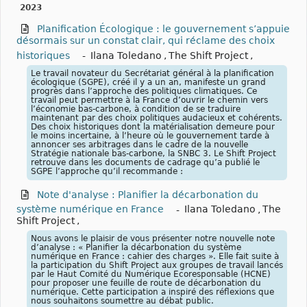
2023
Planification Écologique : le gouvernement s’appuie
désormais sur un constat clair, qui réclame des choix
historiques
-
Ilana Toledano
,
The Shift Project
,
Le travail novateur du Secrétariat général à la planification
écologique (SGPE), créé il y a un an, manifeste un grand
progrès dans l’approche des politiques climatiques. Ce
travail peut permettre à la France d’ouvrir le chemin vers
l’économie bas-carbone, à condition de se traduire
maintenant par des choix politiques audacieux et cohérents.
Des choix historiques dont la matérialisation demeure pour
le moins incertaine, à l’heure où le gouvernement tarde à
annoncer ses arbitrages dans le cadre de la nouvelle
Stratégie nationale bas-carbone, la SNBC 3. Le Shift Project
retrouve dans les documents de cadrage qu’a publié le
SGPE l’approche qu’il recommande :
Note d'analyse : Planifier la décarbonation du
système numérique en France
-
Ilana Toledano
,
The
Shift Project
,
Nous avons le plaisir de vous présenter notre nouvelle note
d’analyse : « Planifier la décarbonation du système
numérique en France : cahier des charges ». Elle fait suite à
la participation du Shift Project aux groupes de travail lancés
par le Haut Comité du Numérique Ecoresponsable (HCNE)
pour proposer une feuille de route de décarbonation du
numérique. Cette participation a inspiré des réflexions que
nous souhaitons soumettre au débat public.