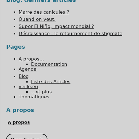
Marre des canicules ?
Quand on veut,
Super El Niño, impact mondial ?
Décroissance : le retournement de stigmate
Pages
A propos…
Documentation
Agenda
Blog
Liste des Articles
veille.eu
.. et plus
Thématiques
A propos
A propos