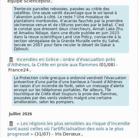
équipe Sciencepost
,
Trente-six parcelles reboisées, passées au crible des
satellites. Une seule verdit davantage que le sol laissé à
l’abandon juste à côté. Le reste ? Une mosaïque de
plantations moribondes, d’acacias fauchés par la première
sécheresse venue et de clôtures percées par le bétail. C’est
le constat que dressent deux chercheurs, Annah Lake Zhu
et Amadou Ndiaye, dans une étude publiée en juin 2025
dans la revue scientifique Land Use Policy, consacrée à la
section sénégalaise de la Grande Muraille verte du Sahel,
lancée en 2007 pour faire reculer le désert de Dakar à
Djibouti.
Incendies en Grèce : ordre d'évacuation près
d'Athènes, la Crète en proie aux flammes
(01/08)
-
France24
,
La Protection civile grecque a ordonné vendredi l'évacuation
préventive d'une partie d'une banlieue à l'ouest d'Athènes
en raison d'un incendie de forêt, selon un message d'alerte
envoyé sur les téléphones portables. Par ailleurs, l'île
touristique de Crète était toujours la proie des flammes,
poussées par des vents violents malgré une certaine
amélioration, selon les pompiers.
juillet 2026
« Les régions les plus sensibles au risque d’incendie
sont aussi celles où l’artificialisation des sols a le plus
progressé »
(31/07)
-
Iris Derœux
,