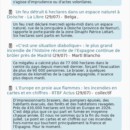
s'agisse d'imprudence ou d'actes volontaires.
Un feu détruit 6 hectares dans un espace naturel à
Doische - La Libre
(29/07)
-
Belga
,
Un feu s'est déclaré mercredi après-midi dans un espace
naturel, rue de la Joncquière à Doische (province de Namur),
rapporte le porte-parole de la zone Dinaphi Patrice Liétart.
Six hectares sont partis en fumée.
«C'est une situation diabolique» : le plus grand
incendie de l’histoire récente de l’Espagne continue de
brûler près de Madrid
(29/07)
-
Marti Blancho
Ce mégafeu a calciné plus de 77 000 hectares dans le
centre du pays depuis mercredi dernier, forçant l’évacuation
de plus de 90 000 personnes. Le brasier, à quelques
dizaines de kilomètres de la capitale espagnole, n’avance
plus depuis mardi.
L’Europe en proie aux flammes : les incendies en
cartes et en chiffres - RTBF Actus
(29/07)
-
collectif
D’impressionnants brasiers, des pompiers épuisés, des
habitants évacués, des forêts et des habitations ravagées.
Près de 430.000 hectares ont brûlé en Europe en 2026.
C’est déjà plus que ce qui part en fumée en moyenne
chaque année. Et nous ne sommes qu’à la fin du mois de
juillet. Le point en cartes et en chiffres sur ces incendies
hors-norme qui touchent principalement la France et
l’Espagne. Pour le moment.