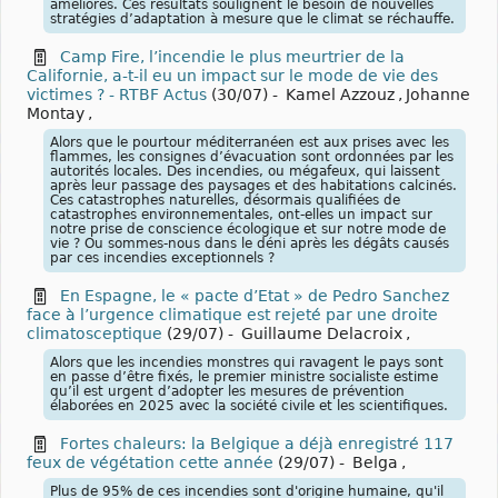
améliorés. Ces résultats soulignent le besoin de nouvelles
stratégies d’adaptation à mesure que le climat se réchauffe.
Camp Fire, l’incendie le plus meurtrier de la
Californie, a-t-il eu un impact sur le mode de vie des
victimes ? - RTBF Actus
(30/07)
-
Kamel Azzouz
,
Johanne
Montay
,
Alors que le pourtour méditerranéen est aux prises avec les
flammes, les consignes d’évacuation sont ordonnées par les
autorités locales. Des incendies, ou mégafeux, qui laissent
après leur passage des paysages et des habitations calcinés.
Ces catastrophes naturelles, désormais qualifiées de
catastrophes environnementales, ont-elles un impact sur
notre prise de conscience écologique et sur notre mode de
vie ? Ou sommes-nous dans le déni après les dégâts causés
par ces incendies exceptionnels ?
En Espagne, le « pacte d’Etat » de Pedro Sanchez
face à l’urgence climatique est rejeté par une droite
climatosceptique
(29/07)
-
Guillaume Delacroix
,
Alors que les incendies monstres qui ravagent le pays sont
en passe d’être fixés, le premier ministre socialiste estime
qu’il est urgent d’adopter les mesures de prévention
élaborées en 2025 avec la société civile et les scientifiques.
Fortes chaleurs: la Belgique a déjà enregistré 117
feux de végétation cette année
(29/07)
-
Belga
,
Plus de 95% de ces incendies sont d'origine humaine, qu'il