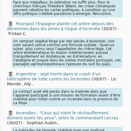
Face aux mégafeux, la sidération ne suffit plus. Pour le
chercheur français Théodore Tallent, les crises climatiques
peuvent rebattre les cartes politiques, à condition qu’une
offre politique crédible parvienne à émerger. Rencontre.
Pourquoi l'Espagne plante cet arbre depuis des
décennies dans les zones à risque d'incendie
(30/07)
-
Tristan C.
Un rempart végétal forgé par des siècles d’évolution. Son
nom savant sonne comme une formule oubliée : Quercus
suber, plus connu sous l’appellation de chêne-liège. Cet
arbre emblématique du bassin méditerranéen pousse
tranquillement en Andalousie, en Estrémadure, en
Catalogne et jusque dans les vastes montados portugais, ces
paysages agrosylvopastoraux typiques du sud du pays.
Argentine : sept morts dans le crash d’un
hélicoptère de lutte contre les incendies
(30/07)
-
Le
Monde
,
Afp
,
Le contact avait été perdu dans la matinée alors que
l’appareil participait à une mission de formation avant d’être
mobilisé pour lutter contre un incendie dans la province de
La Rioja.
Incendies : "Ceux qui nient le réchauffement
doivent ouvrir les yeux", selon le commandant Lecras
(30/07)
-
Sophian Aubin
,
Le méga-feu de Gironde, stabilisé mais non maîtrisé,