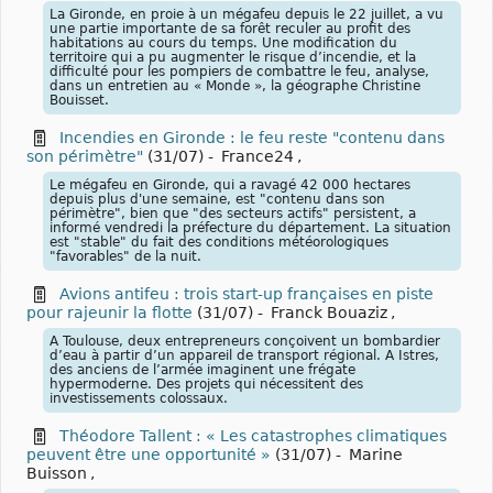
La Gironde, en proie à un mégafeu depuis le 22 juillet, a vu
une partie importante de sa forêt reculer au profit des
habitations au cours du temps. Une modification du
territoire qui a pu augmenter le risque d’incendie, et la
difficulté pour les pompiers de combattre le feu, analyse,
dans un entretien au « Monde », la géographe Christine
Bouisset.
Incendies en Gironde : le feu reste "contenu dans
son périmètre"
(31/07)
-
France24
,
Le mégafeu en Gironde, qui a ravagé 42 000 hectares
depuis plus d'une semaine, est "contenu dans son
périmètre", bien que "des secteurs actifs" persistent, a
informé vendredi la préfecture du département. La situation
est "stable" du fait des conditions météorologiques
"favorables" de la nuit.
Avions antifeu : trois start-up françaises en piste
pour rajeunir la flotte
(31/07)
-
Franck Bouaziz
,
A Toulouse, deux entrepreneurs conçoivent un bombardier
d’eau à partir d’un appareil de transport régional. A Istres,
des anciens de l’armée imaginent une frégate
hypermoderne. Des projets qui nécessitent des
investissements colossaux.
Théodore Tallent : « Les catastrophes climatiques
peuvent être une opportunité »
(31/07)
-
Marine
Buisson
,