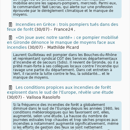
mobilise encore les sapeurs-pompiers, mercredi. Parmi eux,
le commandant Yaël Lecras, qui alerte sur une profession
éprouvée par le dérèglement climatique et le manque de
moyens.
Incendies en Grèce : trois pompiers tués dans des
feux de forêt
(30/07)
-
France24
,
«On joue avec notre santé» : ce pompier mobilisé
en Gironde dénonce le manque de moyens face aux
incendies
(30/07)
-
Mathilde Picard
Laurent Guilloteau est pompier dans les Bouches-du-Rhône
et représentant syndical CGT des Services départementaux
d’incendie et de secours (Sdis). Il revient de Gironde, où il a
prêté main-forte à ses collègues locaux contre l’incendie qui
ravage une partie du département. Dans cet entretien à
Vert, il raconte la lutte contre le feu, la solidarité… et le
manque de moyens.
Les conditions propices aux incendies de forêt
explosent dans le sud de l'Europe, révèle une étude
(30/07)
-
Valisoa Rasolofo
Si la fréquence des incendies de forêt a globalement
diminué dans le sud de l’Europe depuis les années 1980, les
conditions météorologiques qui les favorisent ont, elles,
augmenté, selon une étude. La hausse du nombre de
journées estivales trop chaudes et trop sèches propices aux
incendies a notamment augmenté significativement, même
si les efforts de gestion des feux se sont nettement