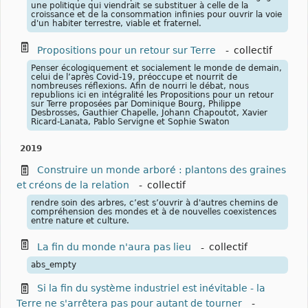
une politique qui viendrait se substituer à celle de la
croissance et de la consommation infinies pour ouvrir la voie
d'un habiter terrestre, viable et fraternel.
Propositions pour un retour sur Terre
-
collectif
Penser écologiquement et socialement le monde de demain,
celui de l’après Covid-19, préoccupe et nourrit de
nombreuses réflexions. Afin de nourri le débat, nous
republions ici en intégralité les Propositions pour un retour
sur Terre proposées par Dominique Bourg, Philippe
Desbrosses, Gauthier Chapelle, Johann Chapoutot, Xavier
Ricard-Lanata, Pablo Servigne et Sophie Swaton
2019
Construire un monde arboré : plantons des graines
et créons de la relation
-
collectif
rendre soin des arbres, c’est s’ouvrir à d'autres chemins de
compréhension des mondes et à de nouvelles coexistences
entre nature et culture.
La fin du monde n'aura pas lieu
-
collectif
abs_empty
Si la fin du système industriel est inévitable - la
Terre ne s'arrêtera pas pour autant de tourner
-