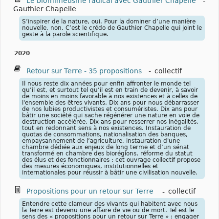
Le biomimétisme radical avec Gauthier Chapelle
-
Gauthier Chapelle
S’inspirer de la nature, oui. Pour la dominer d’une manière
nouvelle, non. C’est le crédo de Gauthier Chapelle qui joint le
geste à la parole scientifique.
2020
Retour sur Terre - 35 propositions
-
collectif
Il nous reste dix années pour enfin affronter le monde tel
qu’il est, et surtout tel qu’il est en train de devenir, à savoir
de moins en moins favorable à nos existences et à celles de
l'ensemble des êtres vivants. Dix ans pour nous débarrasser
de nos lubies productivistes et consuméristes. Dix ans pour
bâtir une société qui sache régénérer une nature en voie de
destruction accélérée. Dix ans pour resserrer nos inégalités,
tout en redonnant sens à nos existences. Instauration de
quotas de consommations, nationalisation des banques,
empaysannement de l’agriculture, instauration d'une
chambre dédiée aux enjeux de long terme et d’un sénat
transformé en chambre des biorégions, réforme du statut
des élus et des fonctionnaires : cet ouvrage collectif propose
des mesures économiques, institutionnelles et
internationales pour réussir à bâtir une civilisation nouvelle.
Propositions pour un retour sur Terre
-
collectif
Entendre cette clameur des vivants qui habitent avec nous
la Terre est devenu une affaire de vie ou de mort. Tel est le
sens des « propositions pour un retour sur Terre » : engager