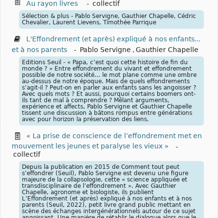
Au rayon livres
-
collectif
Sélection & plus - Pablo Servigne, Gauthier Chapelle, Cédric
Chevalier, Laurent Lievens, Timothée Parrique
L'Effondrement (et après) expliqué à nos enfants...
et à nos parents
-
Pablo Servigne
,
Gauthier Chapelle
Editions Seuil - « Papa, c’est quoi cette histoire de fin du
monde ? » Entre effondrement du vivant et effondrement
possible de notre société… le mot plane comme une ombre
au-dessus de notre époque. Mais de quels effondrements
s’agit-il ? Peut-on en parler aux enfants sans les angoisser ?
Avec quels mots ? Et aussi, pourquoi certains boomers ont-
ils tant de mal à comprendre ? Mêlant arguments,
expérience et affects, Pablo Servigne et Gauthier Chapelle
tissent une discussion à bâtons rompus entre générations
avec pour horizon la préservation des liens.
« La prise de conscience de l’effondrement met en
mouvement les jeunes et paralyse les vieux »
-
collectif
Depuis la publication en 2015 de Comment tout peut
s’effondrer (Seuil), Pablo Servigne est devenu une figure
majeure de la collapsologie, cette « science appliquée et
transdisciplinaire de l’effondrement ». Avec Gauthier
Chapelle, agronome et biologiste, ils publient
L’Effondrement (et après) expliqué à nos enfants et à nos
parents (Seuil, 2022), petit livre grand public mettant en
scène des échanges intergénérationnels autour de ce sujet
angoissant. Une manière de rétablir le dialogue alors que le