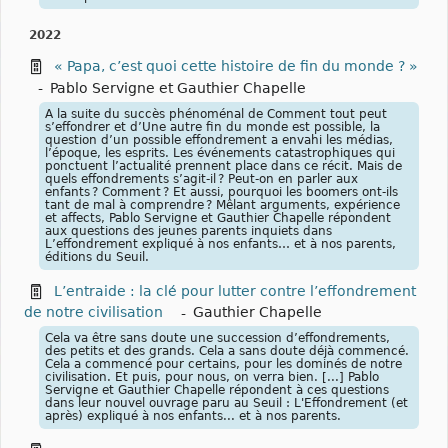
2022
« Papa, c’est quoi cette histoire de fin du monde ? »
-
Pablo Servigne et Gauthier Chapelle
A la suite du succès phénoménal de Comment tout peut
s’effondrer et d’Une autre fin du monde est possible, la
question d’un possible effondrement a envahi les médias,
l’époque, les esprits. Les événements catastrophiques qui
ponctuent l’actualité prennent place dans ce récit. Mais de
quels effondrements s’agit-il ? Peut-on en parler aux
enfants ? Comment ? Et aussi, pourquoi les boomers ont-ils
tant de mal à comprendre ? Mêlant arguments, expérience
et affects, Pablo Servigne et Gauthier Chapelle répondent
aux questions des jeunes parents inquiets dans
L’effondrement expliqué à nos enfants… et à nos parents,
éditions du Seuil.
L’entraide : la clé pour lutter contre l’effondrement
de notre civilisation
-
Gauthier Chapelle
Cela va être sans doute une succession d’effondrements,
des petits et des grands. Cela a sans doute déjà commencé.
Cela a commencé pour certains, pour les dominés de notre
civilisation. Et puis, pour nous, on verra bien. [...] Pablo
Servigne et Gauthier Chapelle répondent à ces questions
dans leur nouvel ouvrage paru au Seuil : L'Effondrement (et
après) expliqué à nos enfants... et à nos parents.