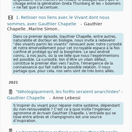
clivage entre la génération Greta Thunberg et les « boomers
» ne fait que s’accentuer.
1. Retisser nos liens avec le Vivant dont nous
sommes, avec Gauthier Chapelle
-
Gauthier
Chapelle
,
Marine Simon
,
Dans ce premier épisode, Gauthier Chapelle, entre autres,
naturaliste et docteur en biologie, nous invite à redevenir
"des vivants parmi les vivants" renouant avec notre curiosité
et notre émerveillement pour cet incroyable espace à la fois
confiné et protégé qu’est la biosphère. Le seul endroit
connu, à nos jours, où la vie telle que nous l’expérimentons
est possible. La curiosité, loin d’être un vilain défaut,
constitue le premier élan vers l’autre, l’émergence de la
connaissance qui fait naître la possible relation. Il nous
partage que, pour cela, nos sens sont de très bons alliés.
2021
"Idéologiquement, les forêts seraient anarchistes" -
Gauthier Chapelle
-
Anne Lebessi
S’inspirer du vivant pour réparer notre système, dépendant
du non-renouvelable ? C’est ce à quoi invite l’ingénieur
agronome et écrivain Gauthier Chapelle. L’entraide qui se
tisse entre arbres et champignons est une source
d’inspiration.