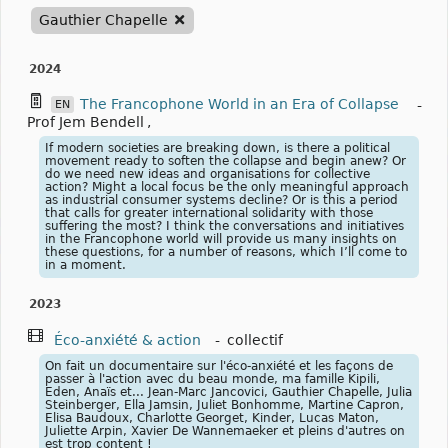
Gauthier Chapelle
2024
The Francophone World in an Era of Collapse
-
EN
Prof Jem Bendell
,
If modern societies are breaking down, is there a political
movement ready to soften the collapse and begin anew? Or
do we need new ideas and organisations for collective
action? Might a local focus be the only meaningful approach
as industrial consumer systems decline? Or is this a period
that calls for greater international solidarity with those
suffering the most? I think the conversations and initiatives
in the Francophone world will provide us many insights on
these questions, for a number of reasons, which I’ll come to
in a moment.
2023
Éco-anxiété & action
-
collectif
On fait un documentaire sur l'éco-anxiété et les façons de
passer à l'action avec du beau monde, ma famille Kipili,
Eden, Anaïs et... Jean-Marc Jancovici, Gauthier Chapelle, Julia
Steinberger, Ella Jamsin, Juliet Bonhomme, Martine Capron,
Elisa Baudoux, Charlotte Georget, Kinder, Lucas Maton,
Juliette Arpin, Xavier De Wannemaeker et pleins d'autres on
est trop content !