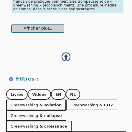
français de pratiques commerciales trompeuses et de «
greenwashing » (écoblanchiment). Une procédure inédite
en France, dans le secteur des hydrocarbures.
Afficher plus..
Livres
Vidéos
EN
NL
Greenwashing
& Aviation
Greenwashing
& CO2
Greenwashing
& collapse
Greenwashing
& croissance