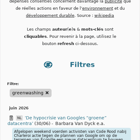
dépenses consenties concernent davantage la
publicité
que
de réelles actions en faveur de l’
environnement
et du
développement durable
. Source :
wikipedia
Les champs
auteur
(
e
)
s
&
mots-clés
sont
cliquables
. Pour revenir à la page, utilisez le
bouton
refresh
ci-dessous.
filtre:
greenwashing
juin 2026
‘De hypocrisie van Googles “groene”
NL
datacentra’
(30/06)
-
Barbara Van Dyck e.a.
Afgelopen weekend voerden activisten van Code Rood nabij
Charleroi actie tegen de plannen van Google om op de
terreinen van Écopôle een nieuw datacentrum te bouwen.