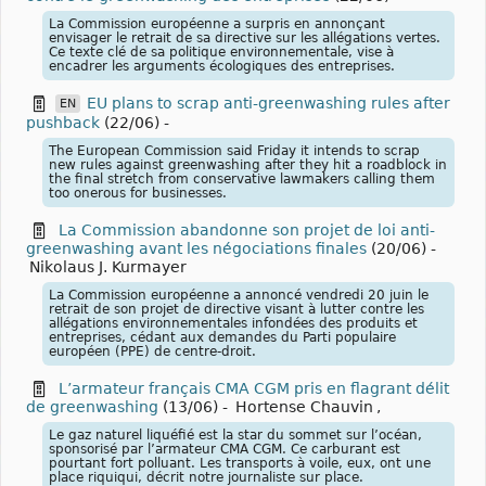
La Commission européenne a surpris en annonçant
envisager le retrait de sa directive sur les allégations vertes.
Ce texte clé de sa politique environnementale, vise à
encadrer les arguments écologiques des entreprises.
EU plans to scrap anti-greenwashing rules after
EN
pushback
(22/06)
-
The European Commission said Friday it intends to scrap
new rules against greenwashing after they hit a roadblock in
the final stretch from conservative lawmakers calling them
too onerous for businesses.
La Commission abandonne son projet de loi anti-
greenwashing avant les négociations finales
(20/06)
-
Nikolaus J. Kurmayer
La Commission européenne a annoncé vendredi 20 juin le
retrait de son projet de directive visant à lutter contre les
allégations environnementales infondées des produits et
entreprises, cédant aux demandes du Parti populaire
européen (PPE) de centre-droit.
L’armateur français CMA CGM pris en flagrant délit
de greenwashing
(13/06)
-
Hortense Chauvin
,
Le gaz naturel liquéfié est la star du sommet sur l’océan,
sponsorisé par l’armateur CMA CGM. Ce carburant est
pourtant fort polluant. Les transports à voile, eux, ont une
place riquiqui, décrit notre journaliste sur place.