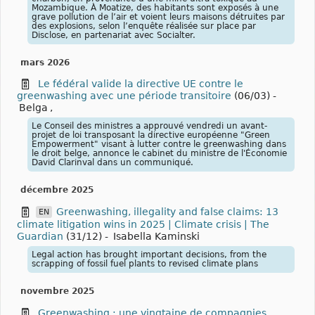
Mozambique. À Moatize, des habitants sont exposés à une
grave pollution de l’air et voient leurs maisons détruites par
des explosions, selon l’enquête réalisée sur place par
Disclose, en partenariat avec Socialter.
mars 2026
Le fédéral valide la directive UE contre le
greenwashing avec une période transitoire
(06/03)
-
Belga
,
Le Conseil des ministres a approuvé vendredi un avant-
projet de loi transposant la directive européenne "Green
Empowerment" visant à lutter contre le greenwashing dans
le droit belge, annonce le cabinet du ministre de l'Économie
David Clarinval dans un communiqué.
décembre 2025
Greenwashing, illegality and false claims: 13
EN
climate litigation wins in 2025 | Climate crisis | The
Guardian
(31/12)
-
Isabella Kaminski
Legal action has brought important decisions, from the
scrapping of fossil fuel plants to revised climate plans
novembre 2025
Greenwashing : une vingtaine de compagnies