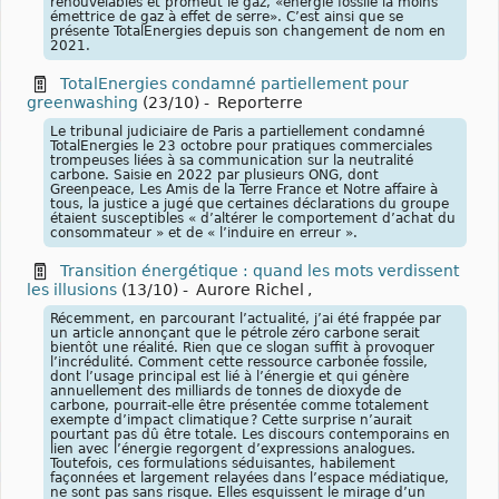
renouvelables et promeut le gaz, «énergie fossile la moins
émettrice de gaz à effet de serre». C’est ainsi que se
présente TotalEnergies depuis son changement de nom en
2021.
TotalEnergies condamné partiellement pour
greenwashing
(23/10)
-
Reporterre
Le tribunal judiciaire de Paris a partiellement condamné
TotalEnergies le 23 octobre pour pratiques commerciales
trompeuses liées à sa communication sur la neutralité
carbone. Saisie en 2022 par plusieurs ONG, dont
Greenpeace, Les Amis de la Terre France et Notre affaire à
tous, la justice a jugé que certaines déclarations du groupe
étaient susceptibles « d’altérer le comportement d’achat du
consommateur » et de « l’induire en erreur ».
Transition énergétique : quand les mots verdissent
les illusions
(13/10)
-
Aurore Richel
,
Récemment, en parcourant l’actualité, j’ai été frappée par
un article annonçant que le pétrole zéro carbone serait
bientôt une réalité. Rien que ce slogan suffit à provoquer
l’incrédulité. Comment cette ressource carbonée fossile,
dont l’usage principal est lié à l’énergie et qui génère
annuellement des milliards de tonnes de dioxyde de
carbone, pourrait-elle être présentée comme totalement
exempte d’impact climatique ? Cette surprise n’aurait
pourtant pas dû être totale. Les discours contemporains en
lien avec l’énergie regorgent d’expressions analogues.
Toutefois, ces formulations séduisantes, habilement
façonnées et largement relayées dans l’espace médiatique,
ne sont pas sans risque. Elles esquissent le mirage d’un