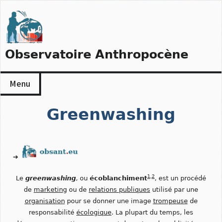
Skip
to
content
Observatoire Anthropocène
Menu
Greenwashing
➔
1
,
2
Le
greenwashing
, ou
écoblanchiment
, est un procédé
de
marketing
ou de
relations publiques
utilisé par une
organisation
pour se donner une image
trompeuse
de
responsabilité
écologique
. La plupart du temps, les