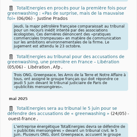
TotalEnergies en procès pour la première fois pour
greenwashing : «Pas de surprise, mais de la mauvaise
foi»
(06/06)
-
Justine Prados
Jeudi, la major pétrolière française comparaissait au tribunal
pour un recours inédit intenté par des associations
écologistes. Ces dernières dénoncent des «pratiques
commerciales trompeuses» en matière de communication
sur les ambitions environnementales de la firme. Le
jugement est attendu le 23 octobre.
TotalEnergies au tribunal pour des accusations de
greenwashing, une première en France – Libération
(05/06)
-
Libération
,
Afp
,
Trois ONG, Greenpeace, les Amis de la Terre et Notre Affaire à
tous, ont assigné le groupe français qui doit répondre ce
jeudi 5 juin devant le tribunal judiciaire de Paris de
«publicités mensongères».
mai 2025
TotalEnergies sera au tribunal le 5 juin pour se
défendre des accusations de « greenwashing »
(24/05)
-
ouest-france
,
L’entreprise énergétique TotalEnergies devra se défendre de
« publicités mensongères » devant un tribunal civil, le 5
juin. Plusieurs ONG, dont Greenpeace, accusent le groupe