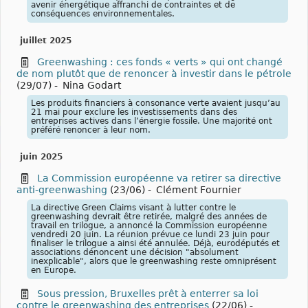
avenir énergétique affranchi de contraintes et de
conséquences environnementales.
juillet 2025
Greenwashing : ces fonds « verts » qui ont changé
de nom plutôt que de renoncer à investir dans le pétrole
(29/07)
-
Nina Godart
Les produits financiers à consonance verte avaient jusqu’au
21 mai pour exclure les investissements dans des
entreprises actives dans l’énergie fossile. Une majorité ont
préféré renoncer à leur nom.
juin 2025
La Commission européenne va retirer sa directive
anti-greenwashing
(23/06)
-
Clément Fournier
La directive Green Claims visant à lutter contre le
greenwashing devrait être retirée, malgré des années de
travail en trilogue, a annoncé la Commission européenne
vendredi 20 juin. La réunion prévue ce lundi 23 juin pour
finaliser le trilogue a ainsi été annulée. Déjà, eurodéputés et
associations dénoncent une décision "absolument
inexplicable", alors que le greenwashing reste omniprésent
en Europe.
Sous pression, Bruxelles prêt à enterrer sa loi
contre le greenwashing des entreprises
(22/06)
-