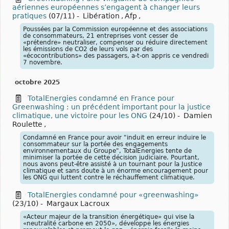
aériennes européennes s’engagent à changer leurs
pratiques
(07/11)
-
Libération
,
Afp
,
Poussées par la Commission européenne et des associations
de consommateurs, 21 entreprises vont cesser de
«prétendre» neutraliser, compenser ou réduire directement
les émissions de CO2 de leurs vols par des
«écocontributions» des passagers, a-t-on appris ce vendredi
7 novembre.
octobre 2025
TotalEnergies condamné en France pour
Greenwashing : un précédent important pour la justice
climatique, une victoire pour les ONG
(24/10)
-
Damien
Roulette
,
Condamné en France pour avoir "induit en erreur induire le
consommateur sur la portée des engagements
environnementaux du Groupe", TotalEnergies tente de
minimiser la portée de cette décision judiciaire. Pourtant,
nous avons peut-être assisté à un tournant pour la Justice
climatique et sans doute à un énorme encouragement pour
les ONG qui luttent contre le réchauffement climatique.
TotalEnergies condamné pour «greenwashing»
(23/10)
-
Margaux Lacroux
«Acteur majeur de la transition énergétique» qui vise la
«neutralité carbone en 2050», développe les énergies