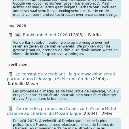
Google verkoopt het als ‘een groen banenproject’. Maar
achter dat laagje vernis gaat volgens Barbara Van Dyck een
ander verhaal schuil: over ecologische destructie en de
macht van een handvol techreuzen over onze samenleving.
mai 2026
Bankbabbel mei 2026
(12/05)
-
Fairfin
NL
Via de Bankbabbel houden we je op de hoogte over het
reilen en zeilen in de bankenwereld. We prikken door de
groene praatjes, brengen de dubieuze deals boven water en
vieren de kleine én grote overwinningen.
avril 2026
Le constat est accablant : le greenwashing serait
partout dans l’élevage, révèle une étude
(23/04)
-
Nathalie Mayer
Les promesses climatiques de l’industrie de l’élevage, vous y
croyez encore ? Une étude pourrait bien vous faire changer
d’avis. Et pas dans le bon sens.
Derrière les promesses d'acier vert, ArcelorMittal
carbure au charbon du Mozambique
(20/04)
-
29ter
En août 2025, ArcelorMittal Dunkerque, l’usine la plus
polluante de France, a reçu plusieurs milliers de tonnes de
charbon, en provenance d’une mine ultra-toxique au