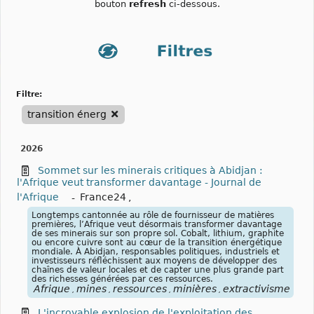
bouton
refresh
ci-dessous.
filtre:
transition énerg
2026
Sommet sur les minerais critiques à Abidjan :
l'Afrique veut transformer davantage - Journal de
l'Afrique
-
France24
,
Longtemps cantonnée au rôle de fournisseur de matières
premières, l’Afrique veut désormais transformer davantage
de ses minerais sur son propre sol. Cobalt, lithium, graphite
ou encore cuivre sont au cœur de la transition énergétique
mondiale. À Abidjan, responsables politiques, industriels et
investisseurs réfléchissent aux moyens de développer des
chaînes de valeur locales et de capter une plus grande part
des richesses générées par ces ressources.
Afrique
mines
ressources
minières
extractivisme
ter
,
,
,
,
,
L'incroyable explosion de l'exploitation des