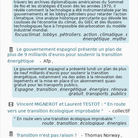
travers les archives diplomatiques américaines du Sommet
de Rio et les stratégies d'Exxon dès les années 1970, il
révèle comment la technologie a été instrumentalisée par les
gouvernements et les lobbys pétroliers pour retarder l'action
climatique. Une analyse historique percutante qui dévoile les
coulisses de l'économie du climat, du GIEC et des illusions
technologiques face à l'impossible décarbonation du modèle
industriel mondial.
focusclimat
lobbys
pétroliers
action
climatique
écon
,
,
,
,
,
énergétique
mythe
,
Le gouvernement espagnol présente un plan de
plus de 9 milliards d'euros pour soutenir la transition
énergétique
-
Afp
,
Le gouvernement espagnol a présenté lundi un plan de plus
de neuf milliards d'euros pour soutenir la transition
énergétique, notamment via des aides à la rénovation des
logements et la mise en place d'un abonnement quasi-
gratuit pour les transports publics.
Espagne
transition
énergétique
énergies
rénovation
,
,
,
,
,
gratuit
transports
publics
,
,
Vincent MIGNEROT et Laurent TESTOT : " En route
vers une transition écologique improbable "
-
collectif
" En route vers une transition écologique improbable "
route
transition
écologique
énergies
,
,
,
Transition n'est pas raison ?
-
Thomas Norway
,