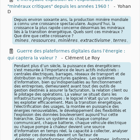
"minéraux critiques" depuis les années 1960 !
-
Yohan
D
Depuis environ soixante ans, la production minière mondiale
a connu une croissance spectaculaire. Aujourd’hui, la
croissance la plus rapide concerne désormais les minéraux
liés à la transition énergétique. Quels sont ces minéraux ?
Que dire que cette croissance ?
mines
ressources
minières
extractivisme
terres
rare
,
,
,
,
,
Guerre des plateformes digitales dans l’énergie :
qui captera la valeur ?
-
Clément Le Roy
Pendant plus d’un siècle, la puissance des énergéticiens
s'est mesurée à l'importance de leurs actifs industriels :
centrales électriques, barrages, réseaux de transport et de
distribution ou infrastructures gazières. Les systèmes
d'information, bien qu'indispensables au fonctionnement
des entreprises, demeuraient avant tout des outils de
gestion destinés à assurer la facturation, la relation client ou
le pilotage des opérations. La valeur se situait dans les
infrastructures physiques ; le logiciel n’était qu'un moyen de
les exploiter efficacement. Mais la transition énergétique,
l'électrification des usages, la montée en puissance des
énergies renouvelables, le développement des flexibilités et
l'explosion des données bouleversent aujourd’hui cette
hiérarchie. Dans un système où chaque compteur
communicant, chaque batterie, chaque véhicule électrique
ou chaque pompe à chaleur devient une source
d'information en temps réel, la capacité à collecter, analyser
et piloter ces données devient un facteur de
énergies
plateformes
digitales
systèmes
information
,
,
,
,
,