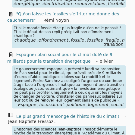
énergétique
électrification
renouvelables
flexibilités
,
,
,
"Qu'on laisse les fossiles s’effriter me donne des
cauchemars"
-
Rémi Noyon
Et si le monde fossile était plus fragile qu’on ne le pensait ?
Et si le début de son repli précipitait son effondrement
chaotique ?
chaotique
effondrement
fossile
fossiles
fragile
mond
,
,
,
,
,
transition
Espagne: plan social pour le climat doté de 9
milliards pour la transition énergétique
-
olivier
Le gouvernement espagnol a présenté lundi sa proposition
de Plan social pour le climat, qui prévoit près de 9 milliards
d’euros d’aides publiques ciblées sur la mobilité et le
logement. Pedro Sánchez a souligné l’urgence de continuer
à agir face à l’urgence climatique au moyen d’une transition
écologique juste, estimant que « la révolution énergétique
ne peut pas profiter uniquement à ceux qui ont les moyens
de changer de voiture, d’installer des panneaux solaires sur
leur toit ou de rénover leur logement sans aide publique ».
Espagne
focusclimat
politique
logement
social
,
,
,
,
,
Le plus grand mensonge de l'histoire du climat !
-
Jean-Baptiste Fressoz
,
L'historien des sciences Jean-Baptiste Fressoz démonte le
mythe de la transition énergétique à l'Académie du Climat. À