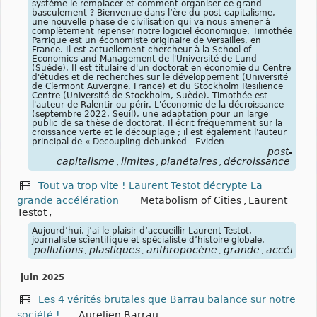
système le remplacer et comment organiser ce grand
basculement ? Bienvenue dans l’ère du post-capitalisme,
une nouvelle phase de civilisation qui va nous amener à
complètement repenser notre logiciel économique. Timothée
Parrique est un économiste originaire de Versailles, en
France. Il est actuellement chercheur à la School of
Economics and Management de l'Université de Lund
(Suède). Il est titulaire d'un doctorat en économie du Centre
d'études et de recherches sur le développement (Université
de Clermont Auvergne, France) et du Stockholm Resilience
Centre (Université de Stockholm, Suède). Timothée est
l'auteur de Ralentir ou périr. L'économie de la décroissance
(septembre 2022, Seuil), une adaptation pour un large
public de sa thèse de doctorat. Il écrit fréquemment sur la
croissance verte et le découplage ; il est également l'auteur
principal de « Decoupling debunked - Eviden
post-
capitalisme
limites
planétaires
décroissance
,
,
,
Tout va trop vite ! Laurent Testot décrypte La
grande accélération
-
Metabolism of Cities
,
Laurent
Testot
,
Aujourd’hui, j’ai le plaisir d’accueillir Laurent Testot,
journaliste scientifique et spécialiste d’histoire globale.
pollutions
plastiques
anthropocène
grande
accélérat
,
,
,
,
juin 2025
Les 4 vérités brutales que Barrau balance sur notre
société !
-
Aurelien Barrau
,