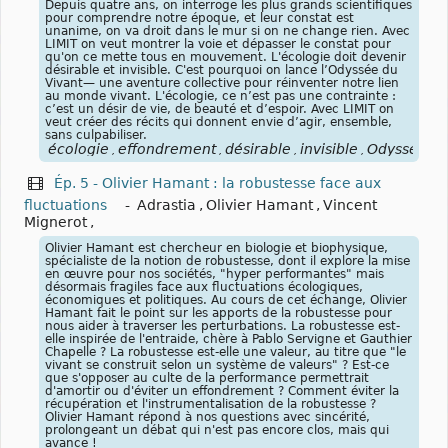
Depuis quatre ans, on interroge les plus grands scientifiques
pour comprendre notre époque, et leur constat est
unanime, on va droit dans le mur si on ne change rien. Avec
LIMIT on veut montrer la voie et dépasser le constat pour
qu'on ce mette tous en mouvement. L'écologie doit devenir
désirable et invisible. C'est pourquoi on lance l’Odyssée du
Vivant— une aventure collective pour réinventer notre lien
au monde vivant. L'écologie, ce n’est pas une contrainte :
c’est un désir de vie, de beauté et d’espoir. Avec LIMIT on
veut créer des récits qui donnent envie d’agir, ensemble,
sans culpabiliser.
écologie
effondrement
désirable
invisible
Odyssée
V
,
,
,
,
,
Ép. 5 - Olivier Hamant : la robustesse face aux
fluctuations
-
Adrastia
,
Olivier Hamant
,
Vincent
Mignerot
,
Olivier Hamant est chercheur en biologie et biophysique,
spécialiste de la notion de robustesse, dont il explore la mise
en œuvre pour nos sociétés, "hyper performantes" mais
désormais fragiles face aux fluctuations écologiques,
économiques et politiques. Au cours de cet échange, Olivier
Hamant fait le point sur les apports de la robustesse pour
nous aider à traverser les perturbations. La robustesse est-
elle inspirée de l'entraide, chère à Pablo Servigne et Gauthier
Chapelle ? La robustesse est-elle une valeur, au titre que "le
vivant se construit selon un système de valeurs" ? Est-ce
que s'opposer au culte de la performance permettrait
d'amortir ou d'éviter un effondrement ? Comment éviter la
récupération et l'instrumentalisation de la robustesse ?
Olivier Hamant répond à nos questions avec sincérité,
prolongeant un débat qui n'est pas encore clos, mais qui
avance !