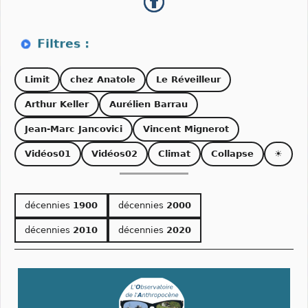
Limit
chez Anatole
Le Réveilleur
Arthur Keller
Aurélien Barrau
Jean-Marc Jancovici
Vincent Mignerot
Vidéos01
Vidéos02
Climat
Collapse
☀
décennies
1900
décennies
2000
décennies
2010
décennies
2020