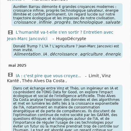
Aurélien Barrau démonte 4 grandes croyances modernes :
croissance infinie, progrès technologique salvateur, énergie
illimitée et confort permanent. Un regard lucide sur notre
trajectoire écologique et les impasses de notre civilisation.
croissance
infinie
progrès
technologique
salvateur
é
,
,
,
,
,
L'humanité va-t-elle s'en sortir ? Entretien avec
Jean-Marc Jancovici
-
HugoDécrypte
Donald Trump ? L'IA ? L'agriculture ? Jean-Marc Jancovici est
mon invité.
Alimentation
IA
décroissance
agriculture
énergies
,
,
,
,
mai 2025
IA : c'est pire que vous croyez...
-
Limit
,
Vinz
Kanté
,
Théo Alves Da Costa
,
Dans cet échange entre Vinz et Théo, un ingénieur en IA et
co-président de l'ONG Data for Good, on explore l'impact
écologique et social de l'intelligence artificielle. Théo Alves
Da Costa analyse l'explosion des données et des algorithmes
et met en lumière les défis liés à la croissance exponentielle
de l'IA, notamment en matière de consommation
énergétique et de perte de compétences. Ils discutent de
l'optimisation continue de notre société par les GAFAM, des
questions éthiques et écologiques autour de l'IA, et de
l'importance de réguler l'usage de ces technologies pour
éviter un futur où la machine prendrait trop de contrôle sur
l'humain. Le tout est abordé avec un regard critique sur