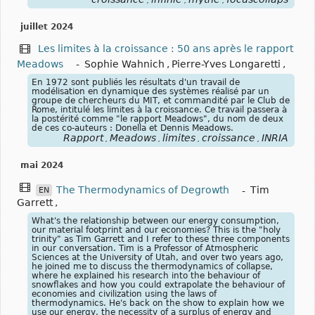
,
,
,
juillet 2024
Les limites à la croissance : 50 ans après le rapport
Meadows
-
Sophie Wahnich
,
Pierre-Yves Longaretti
,
En 1972 sont publiés les résultats d'un travail de
modélisation en dynamique des systèmes réalisé par un
groupe de chercheurs du MIT, et commandité par le Club de
Rome, intitulé les limites à la croissance. Ce travail passera à
la postérité comme "le rapport Meadows", du nom de deux
de ces co-auteurs : Donella et Dennis Meadows.
Rapport
Meadows
limites
croissance
INRIA
,
,
,
,
mai 2024
The Thermodynamics of Degrowth
-
Tim
EN
Garrett
,
What's the relationship between our energy consumption,
our material footprint and our economies? This is the "holy
trinity" as Tim Garrett and I refer to these three components
in our conversation. Tim is a Professor of Atmospheric
Sciences at the University of Utah, and over two years ago,
he joined me to discuss the thermodynamics of collapse,
where he explained his research into the behaviour of
snowflakes and how you could extrapolate the behaviour of
economies and civilization using the laws of
thermodynamics. He's back on the show to explain how we
use our energy, the necessity of a surplus of energy and