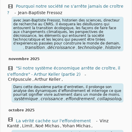
Pourquoi notre société ne s’arrête jamais de croître
?
-
Jean-Baptiste Fressoz
avec Jean-Baptiste Fressoz, historien des sciences, directeur
de recherche au CNRS. Il évoquera les désillusions qui
entourent la transition écologique, les façons de faire face
aux changements climatiques, les perspectives de
décroissance, les éléments qui entourent la société
technocratique et les leçons qui peuvent être tirées
d'expériences passées pour construire le monde de demain.
transition
décroissance
technologie
histoire
,
,
,
,
novembre 2025
"Si notre système économique arrête de croître, il
s'effondre" - Arthur Keller (partie 2)
-
Crépuscule
,
Arthur Keller
,
Dans cette deuxième partie d’entretien, il prolonge son
analyse des dynamiques d’effondrement et interroge ce que
pourrait signifier vivre autrement dans un monde de moins.
systémique
croissance
effondrement
collapsologie
fo
,
,
,
,
octobre 2025
La vérité cachée sur l'effondrement
-
Vinz
Kanté
,
Limit
,
Noé Michas
,
Yohan Michas
,