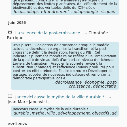
qu'il prétend combattre. Une analyse systémique du
dépassement des limites planétaires, de l'effondrement de la
biodiversité et des véritables défis du XXIᵉ siècle
focuscollaps
effondrement
collapsologie
risques
syst
,
,
,
,
juin 2026
La science de la post-croissance
-
Timothée
Parrique
Trois piliers : L'objection de croissance critique le modèle
actuel, la décroissance organise la transition, et la post-
croissance définit la destination. Failles du PIB : Cet
indicateur purement monétaire ne reflète plus l'amélioration
de la qualité de vie au-delà d'un certain niveau de richesse.
Leviers de transition : Associer la sobriété (éviter), la
substitution (changer) et l'efficience (mieux produire) pour
contrer les effets rebonds. Feuille de route : Développer le
partage, adopter de nouveaux indicateurs et renforcer la
démocratie participative locale.
décroissance
économie
post-
,
,
,
croissance
démocratie
,
Jancovici casse le mythe de la ville durable !
-
Jean-Marc Jancovici
,
Jancovici casse le mythe de la ville durable !
durable
mythe
ville
développement
objectifs
démogr
,
,
,
,
,
avril 2026