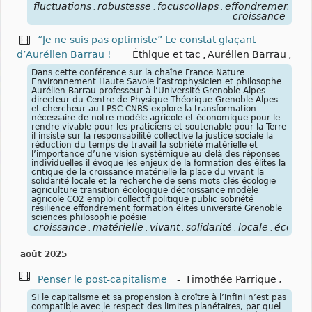
fluctuations
robustesse
focuscollaps
effondrements
e
,
,
,
,
croissance
“Je ne suis pas optimiste” Le constat glaçant
d’Aurélien Barrau !
-
Éthique et tac
,
Aurélien Barrau
,
Dans cette conférence sur la chaîne France Nature
Environnement Haute Savoie l’astrophysicien et philosophe
Aurélien Barrau professeur à l’Université Grenoble Alpes
directeur du Centre de Physique Théorique Grenoble Alpes
et chercheur au LPSC CNRS explore la transformation
nécessaire de notre modèle agricole et économique pour le
rendre vivable pour les praticiens et soutenable pour la Terre
il insiste sur la responsabilité collective la justice sociale la
réduction du temps de travail la sobriété matérielle et
l’importance d’une vision systémique au delà des réponses
individuelles il évoque les enjeux de la formation des élites la
critique de la croissance matérielle la place du vivant la
solidarité locale et la recherche de sens mots clés écologie
agriculture transition écologique décroissance modèle
agricole CO2 emploi collectif politique public sobriété
résilience effondrement formation élites université Grenoble
sciences philosophie poésie
croissance
matérielle
vivant
solidarité
locale
écologi
,
,
,
,
,
août 2025
Penser le post-capitalisme
-
Timothée Parrique
,
Si le capitalisme et sa propension à croître à l’infini n’est pas
compatible avec le respect des limites planétaires, par quel