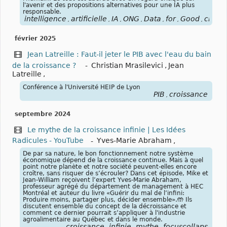
l'avenir et des propositions alternatives pour une IA plus
responsable.
intelligence
artificielle
IA
ONG
Data
for
Good
crois
,
,
,
,
,
,
,
février 2025
Jean Latreille : Faut-il jeter le PIB avec l'eau du bain
de la croissance ?
-
Christian Mrasilevici
,
Jean
Latreille
,
Conférence à l'Université HEIP de Lyon
PIB
croissance
,
septembre 2024
Le mythe de la croissance infinie | Les Idées
Radicules - YouTube
-
Yves-Marie Abraham
,
De par sa nature, le bon fonctionnement notre système
économique dépend de la croissance continue. Mais à quel
point notre planète et notre société peuvent-elles encore
croître, sans risquer de s’écrouler? Dans cet épisode, Mike et
Jean-William reçoivent l’expert Yves-Marie Abraham,
professeur agrégé du département de management à HEC
Montréal et auteur du livre «Guérir du mal de l’infini:
Produire moins, partager plus, décider ensemble».🤲 Ils
discutent ensemble du concept de la décroissance et
comment ce dernier pourrait s’appliquer à l'industrie
agroalimentaire au Québec et dans le monde.
croissance
infinie
mythe
focuscollaps