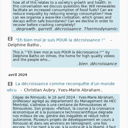
how all of this relates to a society's growth and health. In
this conversation we discuss questions like: Will renewables
facilitate an increased consumption of fossil fuels? Can we
reduce inequality by reducing energy consumption? How
can we organise a wave-like civilisation, which grows and
decays within safe boundaries? Can we decline in order to
recover before crashing completely?
degrowth
garrett
décroissance
Thermodynamics
,
,
,
,
“Eh bien moi je suis POUR la décroissance !”
-
Delphine Batho
,
This is ""Eh bien moi je suis POUR la décroissance !"" by
Delphine Batho on Vimeo, the home for high quality videos
and the people who…
bien
décroissance
,
,
avril 2024
La décroissance comme reconquête d’un monde
vécu
-
Christian Aubry
,
Yves-Marie Abraham
,
Cégep de Rimouski, le 16 avril 2024 - Yves-Marie Abraham,
professeur agrégé au département du Management de HEC
Montréal, s'adresse à une centaine de Rimouskoises et
Rimouskois. Son propos: «Partout, la course à la croissance
économique et à la puissance technoscientifique dégrade
nos milieux de vie, génère des inégalités et réduit notre
autonomie. Plusieurs projets de développement en cours à
Rimouski et dans ses environs en témoignent, une fois
encore. Si l’on tient à la vie, à la justice et à la liberté, il faut