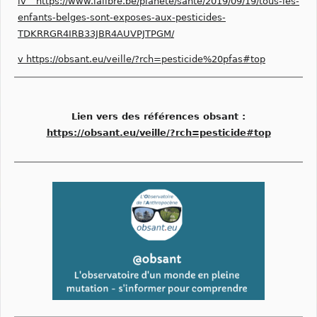
iv
https://www.lalibre.be/planete/sante/2019/09/19/tous-les-
enfants-belges-sont-exposes-aux-pesticides-
TDKRRGR4IRB33JBR4AUVPJTPGM/
v
https://obsant.eu/veille/?rch=pesticide%20pfas#top
Lien vers des références obsant :
https://obsant.eu/veille/?rch=pesticide#top