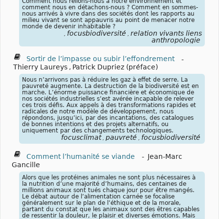
Comment nous relions-nous à notre environnement et
comment nous en détachons-nous ? Comment en sommes-
nous arrivés à vivre dans des sociétés dont les rapports au
milieu vivant se sont appauvris au point de menacer notre
monde de devenir inhabitable ?
focusbiodiversité
relation vivants liens
,
,
anthropologie
Sortir de l’impasse ou subir l’effondrement
-
Thierry Laureys
,
Patrick Dupriez (préface)
Nous n’arrivons pas à réduire les gaz à effet de serre. La
pauvreté augmente. La destruction de la biodiversité est en
marche. L’énorme puissance financière et économique de
nos sociétés industrielles s’est avérée incapable de relever
ces trois défis. Aux appels à des transformations rapides et
radicales de notre modèle de développement, nous
répondons, jusqu’ici, par des incantations, des catalogues
de bonnes intentions et des projets alternatifs, ou
uniquement par des changements technologiques.
focusclimat
pauvreté
focusbiodiversité
,
,
Comment l’humanité se viande
-
Jean-Marc
Gancille
Alors que les protéines animales ne sont plus nécessaires à
la nutrition d’une majorité d’humains, des centaines de
millions animaux sont tués chaque jour pour être mangés.
Le débat autour de l’alimentation carnée se focalise
généralement sur le plan de l’éthique et de la morale,
partant du constat que les animaux sont des êtres capables
de ressentir la douleur, le plaisir et diverses émotions. Mais