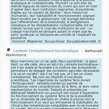
écologique et civilisationnelle. Pourtant ce sont bien les
mêmes logiques de destruction du vivant qui sont en train
d’opérer dans leurs institutions soignantes, écosystèmes
fragiles qui ne cessent de décliner : leurs ressources
(humaines), leur habitabilité et l’environnement soignant
étant envahis par le gestionnaire. Cet ouvrage démontre
que l’effondrement de la biodiversité, le dérèglement
climatique et les déstabilisations civilisationnelles ont les
mêmes racines que la crise des institutions de soin : un
codage marchand envahissant autant le vivant que les
soins, guidé par un fantasme de contrôle et l’impératif de
jouissance.
Vincent
Mignerot
focusclimat
focusbiodiversité
focus
,
,
,
,
Contenir l'emballement bioclimatique
-
Nathanaël
Wallenhorst
,
Nous marchons sur un lac gelé. Deux possibilités : la glace
tient, ou elle cède. Ainsi en est-il du contexte bioclimatique :
soit il est stable et favorable à la maîtrise des écosystèmes
permettant de dégager des excédents agricoles nécessaires
à la vie en société ; soit il ne l’est pas, et c’est un chaos
civilisationnel. Tels sont les résultats d’une étude
scientifique, “Les trajectoires du système Terre durant
l’Anthropocène”, véritable bombe qui permet de
transformer notre compréhension de la Terre, et donc notre
représentation du monde. Traduite et présentée par
Nathanaël Wallenhorst qui poursuit son travail d’exploration
du fonctionnement du système Terre et de la possibilité
qu’un ensemble de réactions en chaîne le pousse vers le
franchissement d’un seuil qui entraverait la stabilisation du
climat à des températures compatibles avec la vie humaine
en société. Parce que cette compréhension de la Terre nous