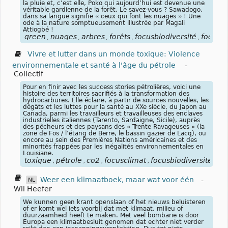
la pluie et, c’est elle, Poko qui aujourd’hui est devenue une
véritable gardienne de la forêt. Le savez-vous ? Sawadogo,
dans sa langue signifie « ceux qui font les nuages » ! Une
ode à la nature somptueusement illustrée par Magali
Attiogbé !
green
nuages
arbres
forêts
focusbiodiversité
focuscl
,
,
,
,
,
Vivre et lutter dans un monde toxique: Violence
environnementale et santé à l'âge du pétrole
-
Collectif
Pour en finir avec les success stories pétrolières, voici une
histoire des territoires sacrifiés à la transformation des
hydrocarbures. Elle éclaire, à partir de sources nouvelles, les
dégâts et les luttes pour la santé au XXe siècle, du Japon au
Canada, parmi les travailleurs et travailleuses des enclaves
industrielles italiennes (Tarento, Sardaigne, Sicile), auprès
des pêcheurs et des paysans des « Trente Ravageuses » (la
zone de Fos / l’étang de Berre, le bassin gazier de Lacq), ou
encore au sein des Premières Nations américaines et des
minorités frappées par les inégalités environnementales en
Louisiane.
toxique
pétrole
co2
focusclimat
focusbiodiversité
,
,
,
,
Weer een klimaatboek, maar wat voor één
-
NL
Wil Heefer
We kunnen geen krant openslaan of het nieuws beluisteren
of er komt wel iets voorbij dat met klimaat, milieu of
duurzaamheid heeft te maken. Met veel bombarie is door
Europa een klimaatbesluit genomen dat echter niet verder