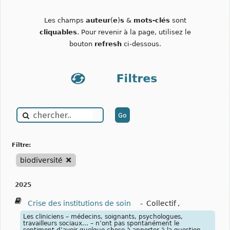
Les champs
auteur
(
e
)
s
&
mots-clés
sont
cliquables
. Pour revenir à la page, utilisez le
bouton
refresh
ci-dessous.
filtre:
biodiversité
2025
Crise des institutions de soin
-
Collectif
,
Les cliniciens – médecins, soignants, psychologues,
travailleurs sociaux… – n’ont pas spontanément le
sentiment d’avoir quelque chose à apporter à la question