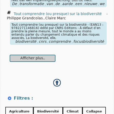
reikt dan een inspanningsverplichting. Dus tot niets.
De
transformatie
van
de
aarde
een
nieuwe
wereldg
,
,
,
,
,
,
,
Tout comprendre (ou presque) sur la biodiversité
-
Philippe Grandcolas
,
Claire Marc
Tout comprendre (ou presque) sur la biodiversité - (EAN13 :
9782271146816) édité par CNRS Editions - À défaut d’en
prendre la pleine mesure, tout le monde a au moins
entendu parler du changement climatique et des risques
associés. La biodiversité, elle,
biodiversité
cnrs
comprendre
focusbiodiversité
,
,
,
Afficher plus..
Agriculture
Biodiversité
Climat
Collapse