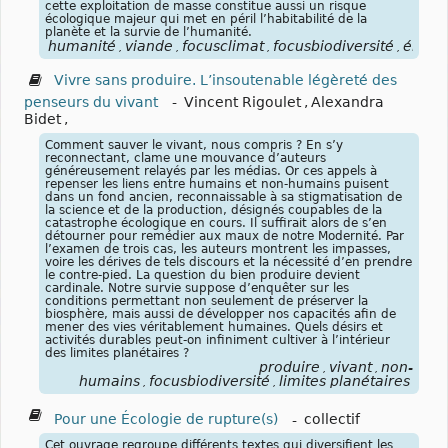
cette exploitation de masse constitue aussi un risque
écologique majeur qui met en péril l’habitabilité de la
planète et la survie de l’humanité.
humanité
viande
focusclimat
focusbiodiversité
éleva
,
,
,
,
Vivre sans produire. L’insoutenable légèreté des
penseurs du vivant
-
Vincent Rigoulet
,
Alexandra
Bidet
,
Comment sauver le vivant, nous compris ? En s’y
reconnectant, clame une mouvance d’auteurs
généreusement relayés par les médias. Or ces appels à
repenser les liens entre humains et non-humains puisent
dans un fond ancien, reconnaissable à sa stigmatisation de
la science et de la production, désignés coupables de la
catastrophe écologique en cours. Il suffirait alors de s’en
détourner pour remédier aux maux de notre Modernité. Par
l’examen de trois cas, les auteurs montrent les impasses,
voire les dérives de tels discours et la nécessité d’en prendre
le contre-pied. La question du bien produire devient
cardinale. Notre survie suppose d’enquêter sur les
conditions permettant non seulement de préserver la
biosphère, mais aussi de développer nos capacités afin de
mener des vies véritablement humaines. Quels désirs et
activités durables peut-on infiniment cultiver à l’intérieur
des limites planétaires ?
produire
vivant
non-
,
,
humains
focusbiodiversité
limites planétaires
,
,
Pour une Écologie de rupture(s)
-
collectif
Cet ouvrage regroupe différents textes qui diversifient les