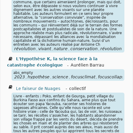
commune, que certains aimeraient prolonger, mais qui doit,
selon eux, être dépassée si nous voulons continuer à vivre
dignement avec les autres vivants sur une planète
habitable. Les auteurs formulent en ce sens leur propre
alternative, la “conservation conviviale”, inspirée de
nombreux mouvements – autochtones, décroissants, pour
les communs – qui réinventent déjà sur le terrain des formes
postcapitalistes et postdualistes de soin de la nature. Une
approche réaliste mais plus radicale, révolutionnaire, s’avère
nécessaire, dépassant les alliances avec la mondialisation
capitaliste et la dichotomie humain-nature. Suivi d’un
entretien avec les auteurs réalisé par Antoine Ch
révolution
vivant
nature
conservation
révolution
focu
,
,
,
,
,
L'Hypothèse K, la science face à la
catastrophe écologique
-
Aurélien Barrau
abs_empty
2023
hypothèse
science
focusclimat
focuscollaps
fo
,
,
,
,
,
Le faiseur de Nuages
-
collectif
Livre - enfants : Poko, enfant de Gourga, petit village du
Burkina Fasso aux confins du Sahara, aime plus que tout
écouter son papa Yacouba, raconter ses histoires de
sagesses africaines. Celle qu’elle nous raconte est une
histoire vraie : celle de Yacouba qui, las de voir, les ruisseaux
se tarir, les récoltes s’assécher, les habitants abandonner
son village frappé par les vents du désert, décida de prendre
les choses en main et de planter des arbres qui résisteront
au sable. Il prit conseil auprès des ses aïeux, mais aussi de
tous les autres peuples qui lui apprirent tous les secrets de