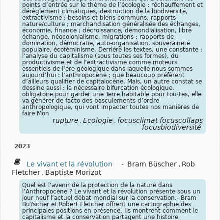
points d’entrée sur le thème de l’écologie : réchauffement et
dérèglement climatiques, destruction de la biodiversité,
extractivisme ; besoins et biens communs, rapports
nature/culture ; marchandisation généralisée des échanges,
économie, finance ; décroissance, démondialisation, libre
échange, néocolonialisme, migrations ; rapports de
domination, démocratie, auto-organisation, souveraineté
populaire, écoféminisme. Derrière les textes, une constante :
l’analyse du capitalisme (sous toutes ses formes), du
productivisme et de l’extractivisme comme moteurs
essentiels de l’ère géologique dans laquelle nous sommes
aujourd’hui : l’anthropocène ; que beaucoup préfèrent
d’ailleurs qualifier de capitalocène. Mais, un autre constat se
dessine aussi : la nécessaire bifurcation écologique,
obligatoire pour garder une Terre habitable pour tou·tes, elle
va générer de facto des basculements d’ordre
anthropologique, qui vont impacter toutes nos manières de
faire Mon
rupture
Écologie
focusclimat focuscollaps
,
,
focusbiodiversité
2023
Le vivant et la révolution
-
Bram Büscher
,
Rob
Fletcher
,
Baptiste Morizot
Quel est l’avenir de la protection de la nature dans
l’Anthropocène ? Le vivant et la révolution présente sous un
jour neuf l’actuel débat mondial sur la conservation.- Bram
Bu?scher et Robert Fletcher offrent une cartographie des
principales positions en présence. Ils montrent comment le
capitalisme et la conservation partagent une histoire