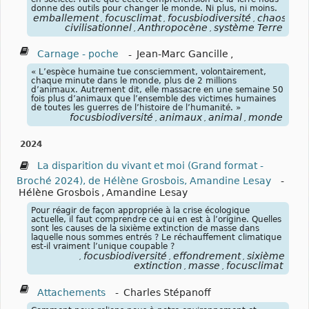
donne des outils pour changer le monde. Ni plus, ni moins.
emballement
focusclimat
focusbiodiversité
chaos
,
,
,
civilisationnel
Anthropocène
système Terre
,
,
Carnage - poche
-
Jean-Marc Gancille
,
« L’espèce humaine tue consciemment, volontairement,
chaque minute dans le monde, plus de 2 millions
d’animaux. Autrement dit, elle massacre en une semaine 50
fois plus d’animaux que l’ensemble des victimes humaines
de toutes les guerres de l’histoire de l’humanité. »
focusbiodiversité
animaux
animal
monde
,
,
,
2024
La disparition du vivant et moi (Grand format -
Broché 2024), de Hélène Grosbois, Amandine Lesay
-
Hélène Grosbois
,
Amandine Lesay
Pour réagir de façon appropriée à la crise écologique
actuelle, il faut comprendre ce qui en est à l’origine. Quelles
sont les causes de la sixième extinction de masse dans
laquelle nous sommes entrés ? Le réchauffement climatique
est-il vraiment l’unique coupable ?
focusbiodiversité
effondrement
sixième
,
,
,
extinction
masse
focusclimat
,
,
Attachements
-
Charles Stépanoff