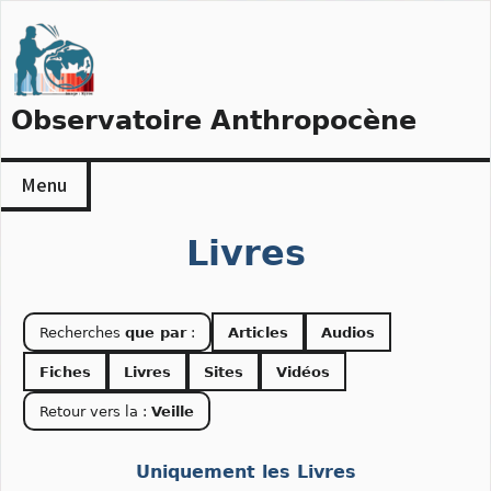
Skip
to
content
Observatoire Anthropocène
Menu
Livres
Recherches
que par
:
Articles
Audios
Fiches
Livres
Sites
Vidéos
Retour vers la :
Veille
Uniquement les Livres