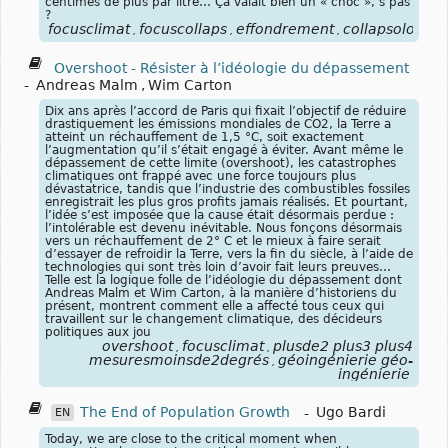
centimes de plus par litre… Ça valait bien un « choc », s’pas
?
focusclimat
focuscollaps
effondrement
collapsologie
,
,
,
Overshoot - Résister à l’idéologie du dépassement
-
Andreas Malm
,
Wim Carton
Dix ans après l’accord de Paris qui fixait l’objectif de réduire
drastiquement les émissions mondiales de CO2, la Terre a
atteint un réchauffement de 1,5 °C, soit exactement
l’augmentation qu’il s’était engagé à éviter. Avant même le
dépassement de cette limite (overshoot), les catastrophes
climatiques ont frappé avec une force toujours plus
dévastatrice, tandis que l’industrie des combustibles fossiles
enregistrait les plus gros profits jamais réalisés. Et pourtant,
l’idée s’est imposée que la cause était désormais perdue :
l’intolérable est devenu inévitable. Nous fonçons désormais
vers un réchauffement de 2° C et le mieux à faire serait
d’essayer de refroidir la Terre, vers la fin du siècle, à l’aide de
technologies qui sont très loin d’avoir fait leurs preuves…
Telle est la logique folle de l’idéologie du dépassement dont
Andreas Malm et Wim Carton, à la manière d’historiens du
présent, montrent comment elle a affecté tous ceux qui
travaillent sur le changement climatique, des décideurs
politiques aux jou
overshoot
focusclimat
plusde2 plus3 plus4
,
,
mesuresmoinsde2degrés
géoingénierie géo-
,
ingénierie
The End of Population Growth
-
Ugo Bardi
EN
Today, we are close to the critical moment when