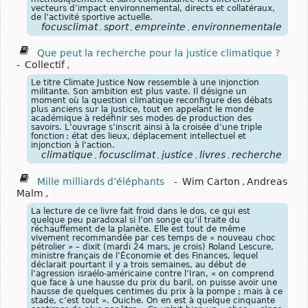
vecteurs d’impact environnemental, directs et collatéraux,
de l’activité sportive actuelle.
focusclimat
sport
empreinte
environnementale
,
,
,
Que peut la recherche pour la justice climatique ?
-
Collectif
,
Le titre Climate Justice Now ressemble à une injonction
militante. Son ambition est plus vaste. Il désigne un
moment où la question climatique reconfigure des débats
plus anciens sur la justice, tout en appelant le monde
académique à redéfinir ses modes de production des
savoirs. L’ouvrage s’inscrit ainsi à la croisée d’une triple
fonction : état des lieux, déplacement intellectuel et
injonction à l’action.
climatique
focusclimat
justice
livres
recherche
,
,
,
,
Mille milliards d’éléphants
-
Wim Carton
,
Andreas
Malm
,
La lecture de ce livre fait froid dans le dos, ce qui est
quelque peu paradoxal si l’on songe qu’il traite du
réchauffement de la planète. Elle est tout de même
vivement recommandée par ces temps de « nouveau choc
pétrolier » – dixit (mardi 24 mars, je crois) Roland Lescure,
ministre français de l’Économie et des Finances, lequel
déclarait pourtant il y a trois semaines, au début de
l’agression israélo-américaine contre l’Iran, « on comprend
que face à une hausse du prix du baril, on puisse avoir une
hausse de quelques centimes du prix à la pompe ; mais à ce
stade, c’est tout ». Ouiche. On en est à quelque cinquante