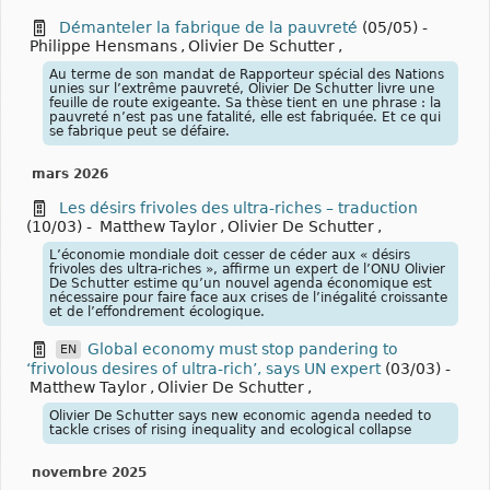
Démanteler la fabrique de la pauvreté
(05/05)
-
Philippe Hensmans
,
Olivier De Schutter
,
Au terme de son mandat de Rapporteur spécial des Nations
unies sur l’extrême pauvreté, Olivier De Schutter livre une
feuille de route exigeante. Sa thèse tient en une phrase : la
pauvreté n’est pas une fatalité, elle est fabriquée. Et ce qui
se fabrique peut se défaire.
mars 2026
Les désirs frivoles des ultra-riches – traduction
(10/03)
-
Matthew Taylor
,
Olivier De Schutter
,
L’économie mondiale doit cesser de céder aux « désirs
frivoles des ultra-riches », affirme un expert de l’ONU Olivier
De Schutter estime qu’un nouvel agenda économique est
nécessaire pour faire face aux crises de l’inégalité croissante
et de l’effondrement écologique.
Global economy must stop pandering to
EN
‘frivolous desires of ultra-rich’, says UN expert
(03/03)
-
Matthew Taylor
,
Olivier De Schutter
,
Olivier De Schutter says new economic agenda needed to
tackle crises of rising inequality and ecological collapse
novembre 2025