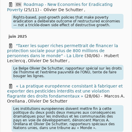
Roadmap - New Economies for Eradicating
EN
Poverty
(25/11)
-
Olivier De Schutter
,
Rights-based, post-growth policies that make poverty
eradication a deliberate outcome of restructured economies
— not a trickle-down side effect of destructive growth.
juin 2025
"Taxer les super riches permettrait de financer la
protection sociale pour plus de 800 millions de
personnes dans le monde" - La Libre
(30/06)
-
Hubert
Leclercq
,
Olivier De Schutter
,
Le Belge Olivier De Schutter, rapporteur spécial sur les droits
de l'homme et l'extrême pauvreté de l'ONU, tente de faire
bouger les lignes.
« La pratique européenne consistant à fabriquer et
exporter des pesticides interdits est une violation
flagrante des droits fondamentaux »
(28/06)
-
Marcos A.
Orellana
,
Olivier De Schutter
Les institutions européennes doivent mettre fin à cette
politique du deux poids deux mesures aux conséquences
dramatiques pour les individus et les communautés des
pays en voie de développement, dénoncent Marcos A.
Orellana et Olivier De Schutter, rapporteurs spéciaux des
Nations unies, dans une tribune au « Monde ».