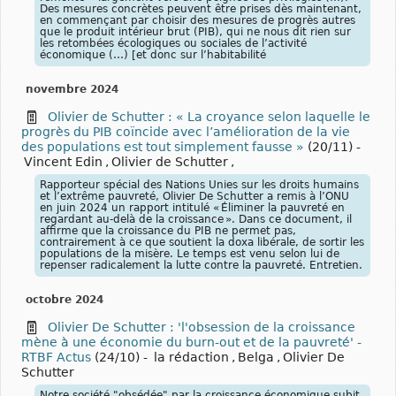
Des mesures concrètes peuvent être prises dès maintenant,
en commençant par choisir des mesures de progrès autres
que le produit intérieur brut (PIB), qui ne nous dit rien sur
les retombées écologiques ou sociales de l’activité
économique (…) [et donc sur l’habitabilité
novembre 2024
Olivier de Schutter : « La croyance selon laquelle le
progrès du PIB coïncide avec l’amélioration de la vie
des populations est tout simplement fausse »
(20/11)
-
Vincent Edin
,
Olivier de Schutter
,
Rapporteur spécial des Nations Unies sur les droits humains
et l’extrême pauvreté, Olivier De Schutter a remis à l’ONU
en juin 2024 un rapport intitulé « Éliminer la pauvreté en
regardant au-delà de la croissance ». Dans ce document, il
affirme que la croissance du PIB ne permet pas,
contrairement à ce que soutient la doxa libérale, de sortir les
populations de la misère. Le temps est venu selon lui de
repenser radicalement la lutte contre la pauvreté. Entretien.
octobre 2024
Olivier De Schutter : 'l'obsession de la croissance
mène à une économie du burn-out et de la pauvreté' -
RTBF Actus
(24/10)
-
la rédaction
,
Belga
,
Olivier De
Schutter
Notre société "obsédée" par la croissance économique subit