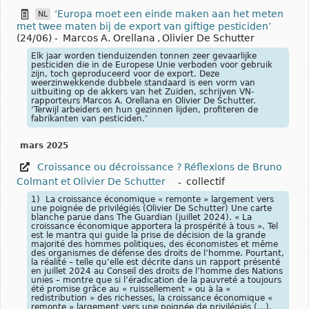
‘Europa moet een einde maken aan het meten
NL
met twee maten bij de export van giftige pesticiden’
(24/06)
-
Marcos A. Orellana
,
Olivier De Schutter
Elk jaar worden tienduizenden tonnen zeer gevaarlijke
pesticiden die in de Europese Unie verboden voor gebruik
zijn, toch geproduceerd voor de export. Deze
weerzinwekkende dubbele standaard is een vorm van
uitbuiting op de akkers van het Zuiden, schrijven VN-
rapporteurs Marcos A. Orellana en Olivier De Schutter.
‘Terwijl arbeiders en hun gezinnen lijden, profiteren de
fabrikanten van pesticiden.’
mars 2025
Croissance ou décroissance ? Réflexions de Bruno
Colmant et Olivier De Schutter
-
collectif
1) La croissance économique « remonte » largement vers
une poignée de privilégiés (Olivier De Schutter) Une carte
blanche parue dans The Guardian (juillet 2024). « La
croissance économique apportera la prospérité à tous ». Tel
est le mantra qui guide la prise de décision de la grande
majorité des hommes politiques, des économistes et même
des organismes de défense des droits de l’homme. Pourtant,
la réalité – telle qu’elle est décrite dans un rapport présenté
en juillet 2024 au Conseil des droits de l’homme des Nations
unies – montre que si l’éradication de la pauvreté a toujours
été promise grâce au « ruissellement » ou à la «
redistribution » des richesses, la croissance économique «
remonte » largement vers une poignée de privilégiés (…).