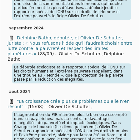
une crise de la santé mentale dans le monde, qui touche
particulièrement les plus défavorisés, a déploré jeudi le
rapporteur spécial de l'ONU sur les droits de l'Homme et
l'extrême pauvreté, le Belge Olivier De Schutter.
septembre 2024
Delphine Batho, députée, et Olivier De Schutter,
juriste : « Nous refusons l’idée qu’il faudrait choisir entre
lutte contre la pauvreté et respect des limites
planétaires »
(28/09)
-
Olivier De Schutter
,
Delphine
Batho
La députée écologiste et le rapporteur spécial de l’ONU sur
les droits humains et l’extrême pauvreté rappellent, dans
une tribune au « Monde », que la protection de la planète
passe par la réduction des inégalités.
août 2024
"La croissance crée plus de problèmes qu’elle n’en
résout" -
(15/08)
-
Olivier De Schutter
,
L’augmentation du PIB n’amène plus le bien-être escompté
dans les pays riches, mais au contraire davantage
d'inégalités, de pauvreté et d'impacts écologiques. Dans
Changer de boussole (Les liens qui libèrent), Olivier De
Schutter, rapporteur spécial de l’ONU sur les droits humains
et l’extrême pauvreté, plaide pour la sobriété au Nord – qui
ne se confond ni avec le renoncement ni avec le sacrifice –