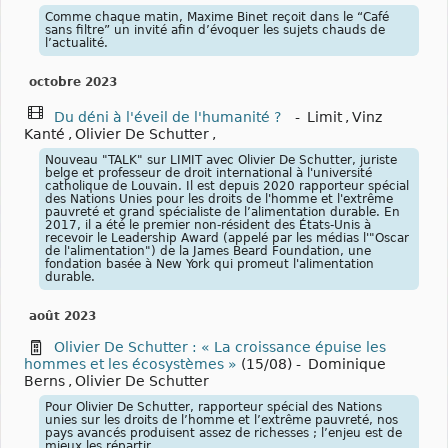
Comme chaque matin, Maxime Binet reçoit dans le “Café
sans filtre” un invité afin d’évoquer les sujets chauds de
l’actualité.
octobre 2023
Du déni à l'éveil de l'humanité ?
-
Limit
,
Vinz
Kanté
,
Olivier De Schutter
,
Nouveau "TALK" sur LIMIT avec Olivier De Schutter, juriste
belge et professeur de droit international à l'université
catholique de Louvain. Il est depuis 2020 rapporteur spécial
des Nations Unies pour les droits de l'homme et l'extrême
pauvreté et grand spécialiste de l’alimentation durable. En
2017, il a été le premier non-résident des États-Unis à
recevoir le Leadership Award (appelé par les médias l'"Oscar
de l'alimentation") de la James Beard Foundation, une
fondation basée à New York qui promeut l'alimentation
durable.
août 2023
Olivier De Schutter : « La croissance épuise les
hommes et les écosystèmes »
(15/08)
-
Dominique
Berns
,
Olivier De Schutter
Pour Olivier De Schutter, rapporteur spécial des Nations
unies sur les droits de l’homme et l’extrême pauvreté, nos
pays avancés produisent assez de richesses ; l’enjeu est de
mieux les répartir.