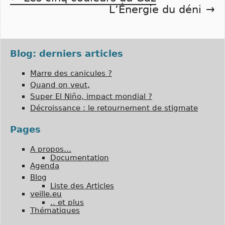
Navigation
L’Énergie du déni
de
l’article
Blog: derniers articles
Marre des canicules ?
Quand on veut,
Super El Niño, impact mondial ?
Décroissance : le retournement de stigmate
Pages
A propos…
Documentation
Agenda
Blog
Liste des Articles
veille.eu
.. et plus
Thématiques