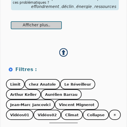
ces problématiques ?
effondrement
déclin
énergie
ressources
,
,
,
Afficher plus..
Limit
chez Anatole
Le Réveilleur
Arthur Keller
Aurélien Barrau
Jean-Marc Jancovici
Vincent Mignerot
Vidéos01
Vidéos02
Climat
Collapse
☀