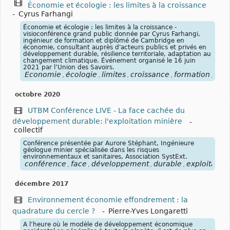
Économie et écologie : les limites à la croissance
-
Cyrus Farhangi
Économie et écologie : les limites à la croissance -
visioconférence grand public donnée par Cyrus Farhangi,
ingénieur de formation et diplômé de Cambridge en
économie, consultant auprès d'acteurs publics et privés en
développement durable, résilience territoriale, adaptation au
changement climatique. Événement organisé le 16 juin
2021 par l’Union des Savoirs.
Économie
écologie
limites
croissance
formation
éco
,
,
,
,
,
octobre 2020
UTBM Conférence LIVE - La face cachée du
développement durable: l'exploitation minière
-
collectif
Conférence présentée par Aurore Stéphant, Ingénieure
géologue minier spécialisée dans les risques
environnementaux et sanitaires, Association SystExt.
conférence
face
développement
durable
exploitation
,
,
,
,
décembre 2017
Environnement économie effondrement : la
quadrature du cercle ?
-
Pierre-Yves Longaretti
A l’heure où le modèle de développement économique