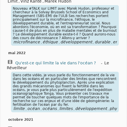
Limit
,
Vinz Kanté
,
Marek Hudon
Nouveau #TALK sur LIMIT avec Marek Hudon, professeur et
chercheur à la Solvay Brussels School of Economics and
Management (SBS-EM) de l’ULB Ses recherches portent
principalement sur la microfinance, l'éthique, le
développement durable, et l'entrepreneuriat social. Nous
abordons l'économie, où en est sa transformation ? Pourquoi
cause-t-il de plus en plus de maladie mentales et de burnout
? Le développement durable existe-t-il ? Quand aurons-nous
des cours de décroissance ? Allons-y arriver ?
microfinance
éthique
développement
durable
entrep
,
,
,
,
mai 2022
Qu'est-ce qui limite la vie dans l'océan ?
-
Le
Réveilleur
Dans cette vidéo, je vous parle du fonctionnement de la vie
dans les océans et en particulier des limites que rencontrent
le développement du phytoplancton. Après une explication
des grands mécanismes qui fixent la fertilité dans les
océans, je vous parle plus particulièrement de l'expédition
océanographique Tonga. Vous présenter ces travaux me
permet de toucher quelques mots de l'importance de la
recherche sur ces enjeux et d'une idée de géoingénierie: la
fertilisation de l'océan par du fer.
limite
océan
océans
limites
développement
phytopl
,
,
,
,
,
octobre 2021