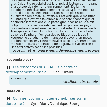
occidental se généralise à toute la planète, il est de plus en
plus évident que celui-ci est le principal facteur contribuant
à la destruction de notre environnement. De fait, le
paradigme néoclassique dominant, sous sa forme néo- ou
ultra-libérale, est très critiqué tant sur le plan social
qu’environnemental. Toutefois, s’il est clair que le maintien
du statu quo est très favorable à la sphère économique et
financière internationale, le paradigme néoclassique a fait
l’objet d’un consensus relativement large dans les pays
occidentaux durant une partie importante du XXème siècle.
Pour quelles raisons la recherche de la croissance est-elle
devenue l’alpha et l’omega des politiques publiques ?
Pourquoi le paradigme dominant est-il devenu un moteur
d’effondrement environnemental et sociétal ? Comment se
maintient-il dans un contexte de dégradation accélérée ?
Des alternatives sont-elles possibles ?
focusclimat
effondrement
développement
économiqu
,
,
,
septembre 2017
Les rencontres du CIRAD : Objectifs de
développement durable
-
Gaël Giraud
abs_empty
transition
abs_empty
,
mars 2017
Comment communiquer et mobiliser sur la
durabilité ?
-
Cyril Dion
,
Dominique Bourg