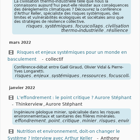
La civilisation thermo-industrielle telle que nous la
connaissons aujourd’hui peut-elle résister aux conséquences
des dérèglements climatiques ? Découvrez la conférence
d'Arthur Keller, spécialiste des risques systémiques, des
limites et vulnérabilités écologiques et sociétales ainsi que
des stratégies de résilience collective.
risques
systémiques
focuscollaps
civilisation
,
,
,
thermo-industrielle
résilience
,
mars 2022
Risques et enjeux systémiques pour un monde en
basculement
-
collectif
Conférence-débat entre Gaël Giraud, Olivier Vidal & Pierre-
Yves Longaretti.
risques
enjeux
systémiques
ressources
focuscollaps
,
,
,
,
janvier 2022
L'effondrement : le point critique ? Aurore Stéphant
-
Thinkerview
,
Aurore Stéphant
Ingénieure géologue minier, spécialisée dans les risques
environnementaux et sanitaires des filières minérales.
effondrement
point
critique
minier
risques
environn
,
,
,
,
,
Nutrition et environnement, doit-on changer le
Système ? Interview avec Arthur Keller
-
Anthony