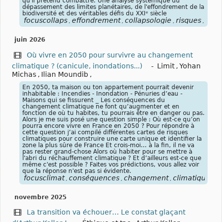
qu'il prétend combattre. Une analyse systémique du
dépassement des limites planétaires, de l'effondrement de la
biodiversité et des véritables défis du XXIᵉ siècle
focuscollaps
effondrement
collapsologie
risques
syst
,
,
,
,
juin 2026
Où vivre en 2050 pour survivre au changement
climatique ? (canicule, inondations...)
-
Limit
,
Yohan
Michas
,
Ilian Moundib
,
En 2050, ta maison ou ton appartement pourrait devenir
inhabitable : Incendies - Inondation - Pénuries d’eau -
Maisons qui se fissurent _ Les conséquences du
changement climatique ne font qu’augmenter et en
fonction de où tu habites, tu pourrais être en danger ou pas.
Alors je me suis posé une question simple : Où est-ce qu’on
pourra encore vivre en France en 2050 ? Pour répondre à
cette question j’ai compilé différentes cartes de risques
climatiques pour construire une carte unique et identifier la
zone la plus sûre de France Et crois-moi… à la fin, il ne va
pas rester grand-chose Alors où habiter pour se mettre à
l'abri du réchauffement climatique ? Et d’ailleurs est-ce que
même c'est possible ? Faites vos prédictions, vous allez voir
que la réponse n'est pas si évidente.
focusclimat
conséquences
changement
climatique
ha
,
,
,
,
novembre 2025
La transition va échouer… Le constat glaçant