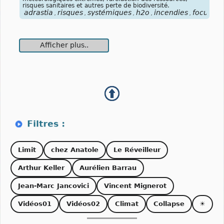
risques sanitaires et autres perte de biodiversité.
adrastia
risques
systémiques
h2o
incendies
focuscli
,
,
,
,
,
Afficher plus..
Limit
chez Anatole
Le Réveilleur
Arthur Keller
Aurélien Barrau
Jean-Marc Jancovici
Vincent Mignerot
Vidéos01
Vidéos02
Climat
Collapse
☀