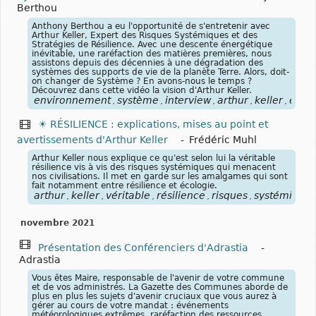
Berthou
Anthony Berthou a eu l'opportunité de s'entretenir avec
Arthur Keller, Expert des Risques Systémiques et des
Stratégies de Résilience. Avec une descente énergétique
inévitable, une raréfaction des matières premières, nous
assistons depuis des décennies à une dégradation des
systèmes des supports de vie de la planète Terre. Alors, doit-
on changer de Système ? En avons-nous le temps ?
Découvrez dans cette vidéo la vision d'Arthur Keller.
environnement
système
interview
arthur
keller
expe
,
,
,
,
,
☀ RÉSILIENCE : explications, mises au point et
avertissements d'Arthur Keller
-
Frédéric Muhl
Arthur Keller nous explique ce qu'est selon lui la véritable
résilience vis à vis des risques systémiques qui menacent
nos civilisations. Il met en garde sur les amalgames qui sont
fait notamment entre résilience et écologie.
arthur
keller
véritable
résilience
risques
systémiques
,
,
,
,
,
novembre 2021
Présentation des Conférenciers d'Adrastia
-
Adrastia
Vous êtes Maire, responsable de l'avenir de votre commune
et de vos administrés. La Gazette des Communes aborde de
plus en plus les sujets d'avenir cruciaux que vous aurez à
gérer au cours de votre mandat : événements
météorologiques extrêmes, raréfaction des ressources,