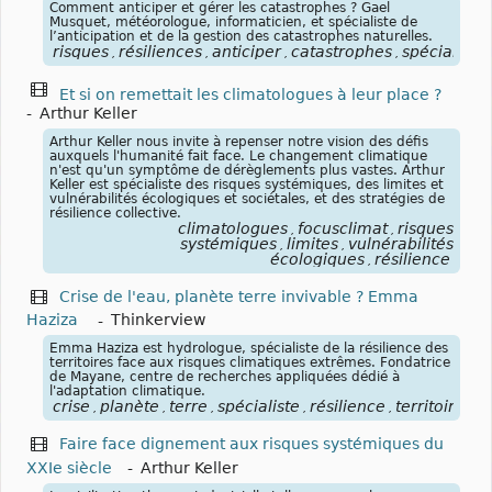
Comment anticiper et gérer les catastrophes ? Gael
Musquet, météorologue, informaticien, et spécialiste de
l’anticipation et de la gestion des catastrophes naturelles.
risques
résiliences
anticiper
catastrophes
spécialiste
,
,
,
,
,
Et si on remettait les climatologues à leur place ?
-
Arthur Keller
Arthur Keller nous invite à repenser notre vision des défis
auxquels l'humanité fait face. Le changement climatique
n'est qu'un symptôme de dérèglements plus vastes. Arthur
Keller est spécialiste des risques systémiques, des limites et
vulnérabilités écologiques et sociétales, et des stratégies de
résilience collective.
climatologues
focusclimat
risques
,
,
systémiques
limites
vulnérabilités
,
,
écologiques
résilience
,
Crise de l'eau, planète terre invivable ? Emma
Haziza
-
Thinkerview
Emma Haziza est hydrologue, spécialiste de la résilience des
territoires face aux risques climatiques extrêmes. Fondatrice
de Mayane, centre de recherches appliquées dédié à
l'adaptation climatique.
crise
planète
terre
spécialiste
résilience
territoires
r
,
,
,
,
,
,
Faire face dignement aux risques systémiques du
XXIe siècle
-
Arthur Keller