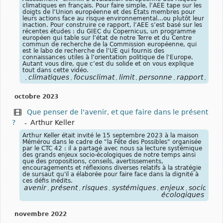
climatiques en français. Pour faire simple, l’AEE tape sur les
doigts de l’Union européenne et des États membres pour
leurs actions face au risque environnemental…ou plutôt leur
inaction. Pour construire ce rapport, l’AEE s’est basé sur les
récentes études : du GIEC du Copernicus, un programme
européen qui table sur l’état de notre Terre et du Centre
commun de recherche de la Commission européenne, qui
est le labo de recherche de l’UE qui fournis des
connaissances utiles à l’orientation politique de l’Europe.
Autant vous dire, que c’est du solide et on vous explique
tout dans cette vidéo.
climatiques
focusclimat
limit
personne
rapport
risq
,
,
,
,
,
,
octobre 2023
Que penser de l'avenir, et que faire dans le présent
?
-
Arthur Keller
Arthur Keller était invité le 15 septembre 2023 à la maison
Mémérou dans le cadre de "la Fête des Possibles" organisée
par le CTC 42 : il a partagé avec nous sa lecture systémique
des grands enjeux socio-écologiques de notre temps ainsi
que des propositions, conseils, avertissements,
encouragements et réflexions diverses relatifs à la stratégie
de sursaut qu'il a élaborée pour faire face dans la dignité à
ces défis inédits.
avenir
présent
risques
systémiques
enjeux
socio-
,
,
,
,
,
écologiques
novembre 2022