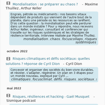
Mondialisation : se préparer au chaos ?
-
Maxime
Thuillez
,
Arthur Keller
Engrais, pétrole ou médicaments : nos besoins vitaux
dépendent de produits qui viennent de l’autre bout de la
planète, dans une période où les ressources se raréfient.
D’où cette question : la mondialisation peut-elle perdurer
dans un monde instable ? Pour y répondre, nous recevons
Arthur Keller, ingénieur, consultant et conférencier qui
travaille sur les risques systémiques et les stratégies de
résilience territoriale. Interview réalisée par Maxime Thuillez.
mondialisation
chaos
focuscollaps
risques
,
,
,
systémiques
octobre 2022
Risques climatiques et défis sociétaux: quelles
solutions ? réponse de Cyril Dion
-
Cyril Dion
Concevoir et organiser des sociétés du bien-vivre durables,
et résister, s’adapter, régénérer. Un plan en 3 étapes pour
un monde nouveau, expliqué par Cyril ...
climatiques
focusclimat
défis
risques
sociétaux
solut
,
,
,
,
,
mai 2022
Risques, résiliences et hacking - Gaël Musquet
-
Sismique podcast