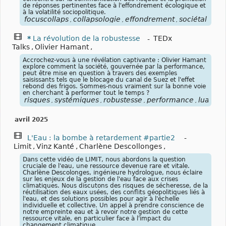
de réponses pertinentes face à l'effondrement écologique et
à la volatilité sociopolitique.
focuscollaps
collapsologie
effondrement
sociétal
ren
,
,
,
,
*
La révolution de la robustesse
-
TEDx
Talks
,
Olivier Hamant
,
Accrochez-vous à une révélation captivante : Olivier Hamant
explore comment la société, gouvernée par la performance,
peut être mise en question à travers des exemples
saisissants tels que le blocage du canal de Suez et l'effet
rebond des frigos. Sommes-nous vraiment sur la bonne voie
en cherchant à performer tout le temps ?
risques
systémiques
robustesse
performance
luap
,
,
,
,
avril 2025
L'Eau : la bombe à retardement #partie2
-
Limit
,
Vinz Kanté
,
Charlène Descollonges
,
Dans cette vidéo de LIMIT, nous abordons la question
cruciale de l'eau, une ressource devenue rare et vitale.
Charlène Descolonges, ingénieure hydrologue, nous éclaire
sur les enjeux de la gestion de l'eau face aux crises
climatiques. Nous discutons des risques de sécheresse, de la
réutilisation des eaux usées, des conflits géopolitiques liés à
l'eau, et des solutions possibles pour agir à l'échelle
individuelle et collective. Un appel à prendre conscience de
notre empreinte eau et à revoir notre gestion de cette
ressource vitale, en particulier face à l'impact du
changement climatique.