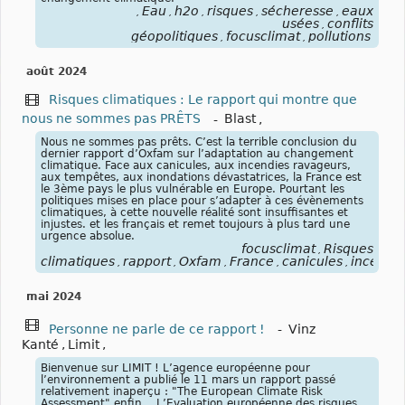
Eau
h2o
risques
sécheresse
eaux
,
,
,
,
,
usées
conflits
,
géopolitiques
focusclimat
pollutions
,
,
août 2024
Risques climatiques : Le rapport qui montre que
nous ne sommes pas PRÊTS
-
Blast
,
Nous ne sommes pas prêts. C’est la terrible conclusion du
dernier rapport d’Oxfam sur l’adaptation au changement
climatique. Face aux canicules, aux incendies ravageurs,
aux tempêtes, aux inondations dévastatrices, la France est
le 3ème pays le plus vulnérable en Europe. Pourtant les
politiques mises en place pour s’adapter à ces évènements
climatiques, à cette nouvelle réalité sont insuffisantes et
injustes. et les français et remet toujours à plus tard une
urgence absolue.
focusclimat
Risques
,
climatiques
rapport
Oxfam
France
canicules
incendi
,
,
,
,
,
mai 2024
Personne ne parle de ce rapport !
-
Vinz
Kanté
,
Limit
,
Bienvenue sur LIMIT ! L’agence européenne pour
l’environnement a publié le 11 mars un rapport passé
relativement inaperçu : "The European Climate Risk
Assessment" enfin... L’Evaluation européenne des risques