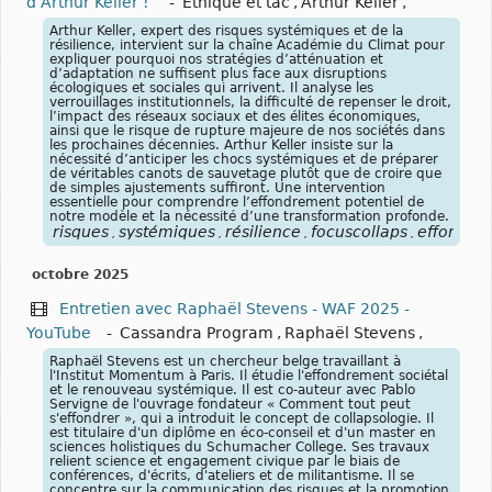
d’Arthur Keller !
-
Éthique et tac
,
Arthur Keller
,
Arthur Keller, expert des risques systémiques et de la
résilience, intervient sur la chaîne Académie du Climat pour
expliquer pourquoi nos stratégies d’atténuation et
d’adaptation ne suffisent plus face aux disruptions
écologiques et sociales qui arrivent. Il analyse les
verrouillages institutionnels, la difficulté de repenser le droit,
l’impact des réseaux sociaux et des élites économiques,
ainsi que le risque de rupture majeure de nos sociétés dans
les prochaines décennies. Arthur Keller insiste sur la
nécessité d’anticiper les chocs systémiques et de préparer
de véritables canots de sauvetage plutôt que de croire que
de simples ajustements suffiront. Une intervention
essentielle pour comprendre l’effondrement potentiel de
notre modèle et la nécessité d’une transformation profonde.
risques
systémiques
résilience
focuscollaps
effondre
,
,
,
,
octobre 2025
Entretien avec Raphaël Stevens - WAF 2025 -
YouTube
-
Cassandra Program
,
Raphaël Stevens
,
Raphaël Stevens est un chercheur belge travaillant à
l'Institut Momentum à Paris. Il étudie l'effondrement sociétal
et le renouveau systémique. Il est co-auteur avec Pablo
Servigne de l'ouvrage fondateur « Comment tout peut
s'effondrer », qui a introduit le concept de collapsologie. Il
est titulaire d'un diplôme en éco-conseil et d'un master en
sciences holistiques du Schumacher College. Ses travaux
relient science et engagement civique par le biais de
conférences, d'écrits, d'ateliers et de militantisme. Il se
concentre sur la communication des risques et la promotion