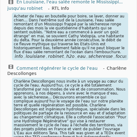
En Louisiane, l'eau salée remonte le Mississippi...
jusqu'au robinet
-
RTL Info
Acheter de l'eau en bouteille pour boire, se laver, donner au
chien… Dans l'extrême sud de la Louisiane, l'eau salée
remontant d'un Mississippi frappé par la sécheresse ronge
depuis des mois la vie quotidienne d'habitants qui se
sentent oubliés. "Notre eau a commencé à avoir un goût
étrange" en mai, se souvient Cathy Vodopija, une habitante
du delta. Pour la deuxième année consécutive, le débit de
ce fleuve mythique qui traverse les Etats-Unis est
historiquement bas, tellement faible qu'il ne peut bloquer le
flux d'eau salée remontant de l'océan dans l'embouchure.
info
louisiane
robinet
h2o
eau
sécheresse
focusclim
,
,
,
,
,
,
Comment régénérer le cycle de l'eau
-
Charlène
Descollonges
Charlène Descollonges nous invite à un voyage au cœur du
cycle de l'eau. Aujourd'hui, ce cycle a été totalement
transformé par nos modes de vie et de consommation. Nous
apprenons, à nos dépens, à vivre avec le manque d’eau,
avec la sécheresse… Découvrons ensemble ce qui
complique aujourd’hui le voyage de l’eau sur notre planète
terre et quelle régénération est possible. Charlène
Descollonges est ingénieure hydrologue, spécialisée dans les
politiques de partage de la ressource en eau et d’adaptation
au changement climatique. Elle a cofondé l'association “Pour
une Hydrologie Régénérative” qui vise à restaurer
massivement le cycle de l'eau à l'échelle des territoires, via
des projets pilotes en France et vient de publier l’ouvrage
L’Eau aux éditions Tana. This talk was given at a TEDx event