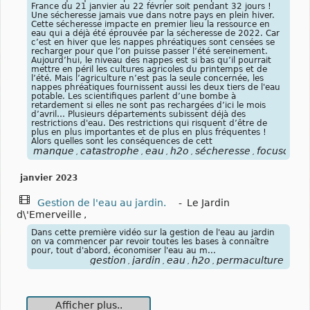
France du 21 janvier au 22 février soit pendant 32 jours !
Une sécheresse jamais vue dans notre pays en plein hiver.
Cette sécheresse impacte en premier lieu la ressource en
eau qui a déjà été éprouvée par la sécheresse de 2022. Car
c’est en hiver que les nappes phréatiques sont censées se
recharger pour que l’on puisse passer l’été sereinement.
Aujourd’hui, le niveau des nappes est si bas qu’il pourrait
mettre en péril les cultures agricoles du printemps et de
l’été. Mais l’agriculture n’est pas la seule concernée, les
nappes phréatiques fournissent aussi les deux tiers de l'eau
potable. Les scientifiques parlent d’une bombe à
retardement si elles ne sont pas rechargées d’ici le mois
d’avril… Plusieurs départements subissent déjà des
restrictions d'eau. Des restrictions qui risquent d’être de
plus en plus importantes et de plus en plus fréquentes !
Alors quelles sont les conséquences de cett
manque
catastrophe
eau
h2o
sécheresse
focusclima
,
,
,
,
,
janvier 2023
Gestion de l'eau au jardin.
-
Le Jardin
d\'Emerveille
,
Dans cette première vidéo sur la gestion de l'eau au jardin
on va commencer par revoir toutes les bases à connaître
pour, tout d'abord, économiser l'eau au m...
gestion
jardin
eau
h2o
permaculture
,
,
,
,
Afficher plus..