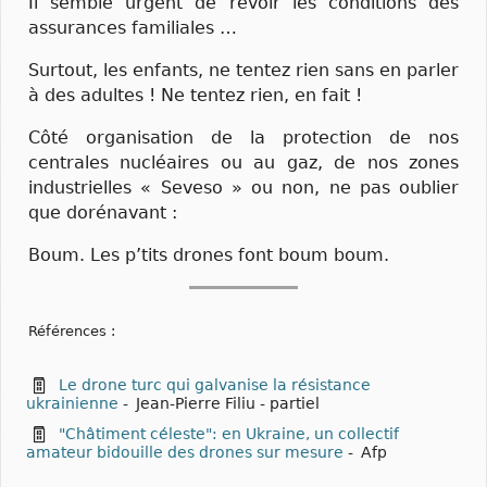
Il semble urgent de revoir les conditions des
assurances familiales …
Surtout, les enfants, ne tentez rien sans en parler
à des adultes ! Ne tentez rien, en fait !
Côté organisation de la protection de nos
centrales nucléaires ou au gaz, de nos zones
industrielles « Seveso » ou non, ne pas oublier
que dorénavant :
Boum. Les p’tits drones font boum boum.
Références :
Le drone turc qui galvanise la résistance
ukrainienne
-
Jean-Pierre Filiu - partiel
"Châtiment céleste": en Ukraine, un collectif
amateur bidouille des drones sur mesure
-
Afp