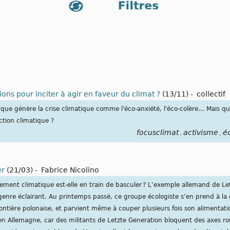
ns pour inciter à agir en faveur du climat ?
(13/11)
-
collectif
que génère la crise climatique comme l'éco-anxiété, l'éco-colère… Mais q
ction climatique ?
focusclimat
activisme
é
,
,
er
(21/03)
-
Fabrice Nicolino
glement climatique est-elle en train de basculer ? L’exemple allemand de Le
genre éclairant. Au printemps passé, ce groupe écologiste s’en prend à la 
ontière polonaise, et parvient même à couper plusieurs fois son alimentatio
en Allemagne, car des militants de Letzte Generation bloquent des axes ro