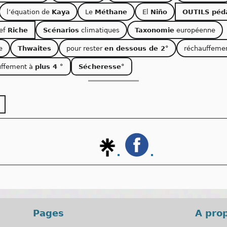
l’équation de
Kaya
Le
Méthane
El
Niño
OUTILS péd
lef
Riche
Scénarios
climatiques
Taxonomie
européenne
e
Thwaites
pour rester
en dessous de 2°
réchauffeme
uffement à
plus 4 °
Sécheresse°
Pages
A pro