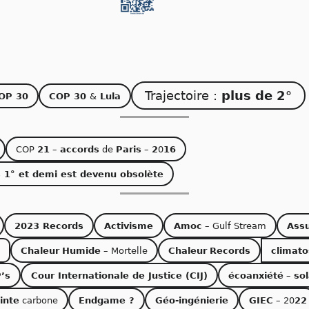
Trajectoire :
plus de 2°
OP 30
COP 30
&
Lula
COP
21
–
accords
de
Paris
–
2
0
16
s 1° et demi est devenu obsolète
2023 Records
Activisme
Amoc
– Gulf Stream
Ass
Chaleur
Humide
– Mortelle
Chaleur
Records
climato
’s
Cour Internationale de Justice (CIJ)
écoanxiété
–
sol
inte
carbone
Endgame ?
Géo-ingénierie
GIEC
– 20
22