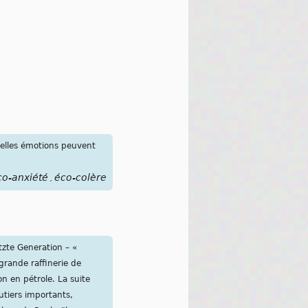
uelles émotions peuvent
co-anxiété
éco-colère
,
tzte Generation – «
grande raffinerie de
n en pétrole. La suite
utiers importants,