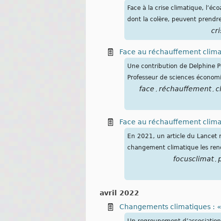
Face à la crise climatique, l’é
dont la colère, peuvent prendre
cri
Face au réchauffement climat
Une contribution de Delphine P
Professeur de sciences économ
face
réchauffement
c
,
,
Face au réchauffement climat
En 2021, un article du Lancet r
changement climatique les renda
focusclimat
,
avril 2022
Changements climatiques : « J
Un regroupement d’association