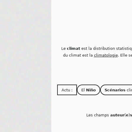
Le
climat
est la distribution statisti
du climat est la
climatologie
. Elle 
Actu :
El
Niño
Scénarios
cli
Les champs
auteur
(
e
)