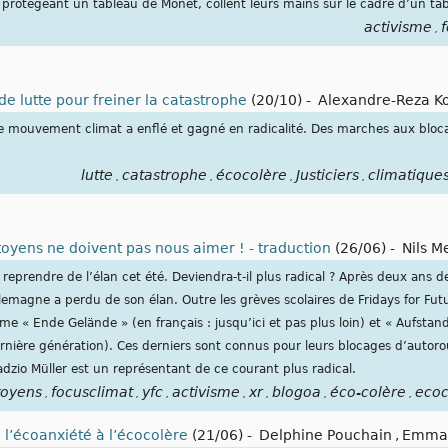
 protégeant un tableau de Monet, collent leurs mains sur le cadre d’un ta
activisme
f
,
 de lutte pour freiner la catastrophe
(20/10)
-
Alexandre-Reza K
e mouvement climat a enflé et gagné en radicalité. Des marches aux bloca
lutte
catastrophe
écocolère
Justiciers
climatique
,
,
,
,
citoyens ne doivent pas nous aimer ! - traduction
(26/06)
-
Nils M
eprendre de l’élan cet été. Deviendra-t-il plus radical ? Après deux ans
magne a perdu de son élan. Outre les grèves scolaires de Fridays for Futu
 « Ende Gelände » (en français : jusqu’ici et pas plus loin) et « Aufstan
 dernière génération). Ces derniers sont connus pour leurs blocages d’autor
dzio Müller est un représentant de ce courant plus radical.
toyens
focusclimat
yfc
activisme
xr
blogoa
éco-colère
ecoc
,
,
,
,
,
,
,
 l’écoanxiété à l’écocolère
(21/06)
-
Delphine Pouchain
,
Emman