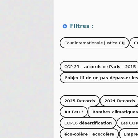
Cour internationale justice
CIJ
C
COP
21
–
accords
de
Paris
–
2
0
15
L’objectif de ne pas dépasser le
2025 Records
2024 Records
Au Feu !
Bombes climatiques
COP16
désertification
Les
COP
éco-colère | ecocolère
Empre