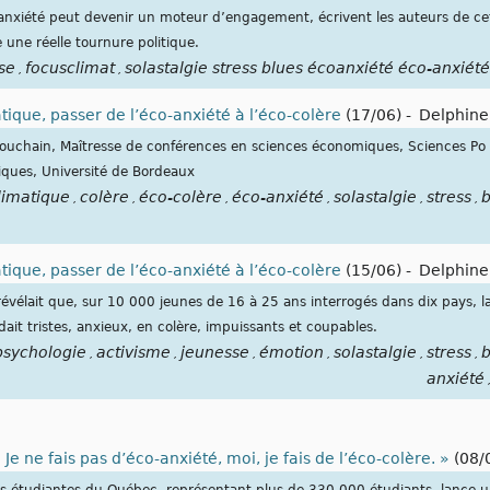
coanxiété peut devenir un moteur d’engagement, écrivent les auteurs de ce
 une réelle tournure politique.
se
focusclimat
solastalgie stress blues écoanxiété éco-anxiét
,
,
ique, passer de l’éco-anxiété à l’éco-colère
(17/06)
-
Delphine
ouchain, Maîtresse de conférences en sciences économiques, Sciences Po L
iques, Université de Bordeaux
limatique
colère
éco-colère
éco-anxiété
solastalgie
stress
b
,
,
,
,
,
,
ique, passer de l’éco-anxiété à l’éco-colère
(15/06)
-
Delphine
évélait que, sur 10 000 jeunes de 16 à 25 ans interrogés dans dix pays, la
it tristes, anxieux, en colère, impuissants et coupables.
psychologie
activisme
jeunesse
émotion
solastalgie
stress
b
,
,
,
,
,
,
anxiété
e ne fais pas d’éco-anxiété, moi, je fais de l’éco-colère. »
(08/
s étudiantes du Québec, représentant plus de 330 000 étudiants, lance 