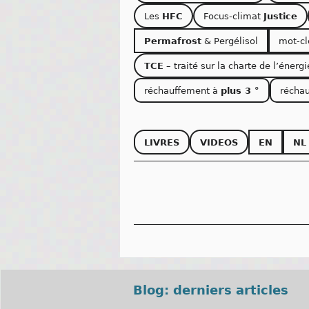
Les
HFC
Focus-climat
Justice
Permafrost
& Pergélisol
mot-c
TCE
– traité sur la charte de l’énergi
réchauffement à
plus 3 °
récha
LIVRES
VIDEOS
EN
NL
Blog: derniers articles