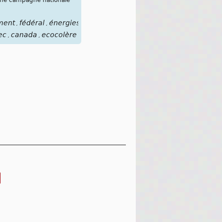
ment
fédéral
énergies
fossiles
focusclimat
yfc
éco-
,
,
,
,
,
,
ec
canada
ecocolère
,
,