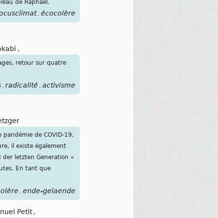
bleau de Raphaël.
ocusclimat
écocolère
,
okabi
,
ges, retour sur quatre
s
radicalité
activisme
,
,
etzger
 de pandémie de COVID-19,
re, il existe également
d der letzten Generation »
outes. En tant que
olère
ende-gelaende
,
uel Petit
,