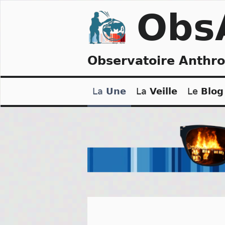
Skip
Obs
to
content
Observatoire Anthr
La
Une
La
Veille
Le
Blog