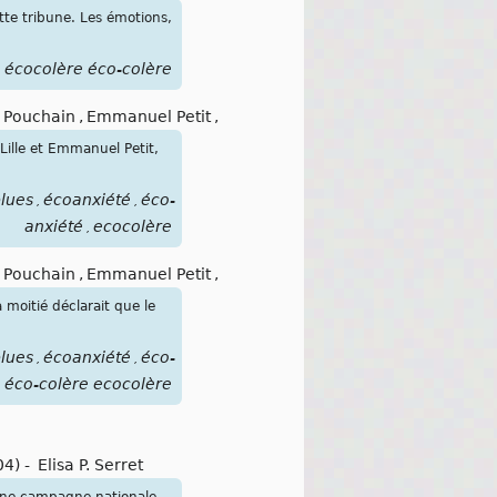
tte tribune. Les émotions,
é écocolère éco-colère
 Pouchain
,
Emmanuel Petit
,
ille et Emmanuel Petit,
lues
écoanxiété
éco-
,
,
anxiété
ecocolère
,
 Pouchain
,
Emmanuel Petit
,
 moitié déclarait que le
lues
écoanxiété
éco-
,
,
éco-colère ecocolère
,
04)
-
Elisa P. Serret
une campagne nationale