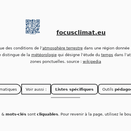
focusclimat.eu
que des conditions de l’
atmosphère terrestre
dans une région donnée 
se distingue de la
météorologie
qui désigne l’étude du
temps
dans l’a
zones ponctuelles. source :
wikipedia
matiques
Voir aussi :
Listes spécifiques
Outils
pédago
s
&
mots-clés
sont
cliquables
. Pour revenir à la page, utilisez le b