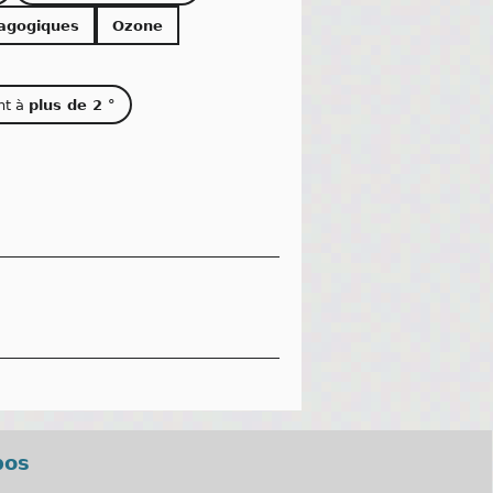
agogiques
Ozone
nt à
plus de 2 °
pos