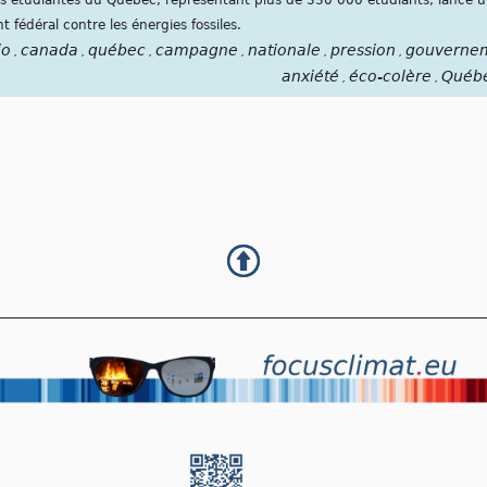
 fédéral contre les énergies fossiles.
io
canada
québec
campagne
nationale
pression
gouverne
,
,
,
,
,
,
anxiété
éco-colère
Québ
,
,