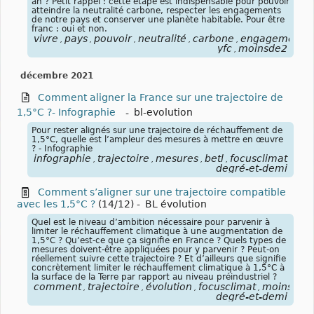
an ? Petit rappel : cette étape est indispensable pour pouvoir
atteindre la neutralité carbone, respecter les engagements
de notre pays et conserver une planète habitable. Pour être
franc : oui et non.
vivre
pays
pouvoir
neutralité
carbone
engagements
,
,
,
,
,
,
yfc
moinsde2
,
décembre 2021
Comment aligner la France sur une trajectoire de
1,5°C ?- Infographie
-
bl-evolution
Pour rester alignés sur une trajectoire de réchauffement de
1,5°C, quelle est l’ampleur des mesures à mettre en œuvre
? - Infographie
infographie
trajectoire
mesures
betl
focusclimat
moi
,
,
,
,
,
degré-et-demi
Comment s’aligner sur une trajectoire compatible
avec les 1,5°C ?
(14/12)
-
BL évolution
Quel est le niveau d’ambition nécessaire pour parvenir à
limiter le réchauffement climatique à une augmentation de
1,5°C ? Qu’est-ce que ça signifie en France ? Quels types de
mesures doivent-être appliquées pour y parvenir ? Peut-on
réellement suivre cette trajectoire ? Et d’ailleurs que signifie
concrètement limiter le réchauffement climatique à 1,5°C à
la surface de la Terre par rapport au niveau préindustriel ?
comment
trajectoire
évolution
focusclimat
moinsde2
,
,
,
,
degré-et-demi