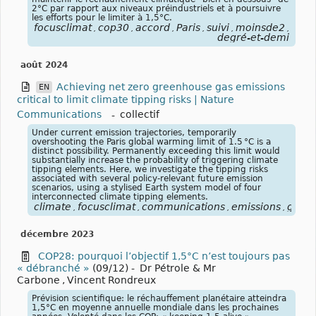
2°C par rapport aux niveaux préindustriels et à poursuivre
les efforts pour le limiter à 1,5°C.
focusclimat
cop30
accord
Paris
suivi
moinsde2
un-
,
,
,
,
,
,
degré-et-demi
août 2024
Achieving net zero greenhouse gas emissions
EN
critical to limit climate tipping risks | Nature
Communications
-
collectif
Under current emission trajectories, temporarily
overshooting the Paris global warming limit of 1.5 °C is a
distinct possibility. Permanently exceeding this limit would
substantially increase the probability of triggering climate
tipping elements. Here, we investigate the tipping risks
associated with several policy-relevant future emission
scenarios, using a stylised Earth system model of four
interconnected climate tipping elements.
climate
focusclimat
communications
emissions
gree
,
,
,
,
décembre 2023
COP28: pourquoi l’objectif 1,5°C n’est toujours pas
« débranché »
(09/12)
-
Dr Pétrole & Mr
Carbone
,
Vincent Rondreux
Prévision scientifique: le réchauffement planétaire atteindra
1,5°C en moyenne annuelle mondiale dans les prochaines