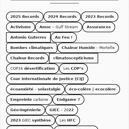
2025 Records
2024 Records
2023 Records
Activisme
Amoc
– Gulf Stream
Assurances
Antonio Guterres
Au Feu !
Bombes climatiques
Chaleur
Humide
– Mortelle
Chaleur
Records
climatoscepticisme
COP16
désertification
Les
COP’s
Cour Internationale de Justice (CIJ)
écoanxiété
–
solastalgie
éco-colère | ecocolère
Empreinte
carbone
Endgame ?
Géo-ingénierie
GIEC
– 20
22
2023
GIEC
synthèse
Les
HFC