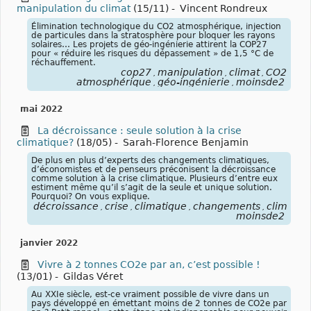
manipulation du climat
(15/11)
-
Vincent Rondreux
Élimination technologique du CO2 atmosphérique, injection
de particules dans la stratosphère pour bloquer les rayons
solaires… Les projets de géo-ingénierie attirent la COP27
pour « réduire les risques du dépassement » de 1,5 °C de
réchauffement.
cop27
manipulation
climat
CO2
,
,
,
atmosphérique
géo-ingénierie
moinsde2
,
,
mai 2022
La décroissance : seule solution à la crise
climatique?
(18/05)
-
Sarah-Florence Benjamin
De plus en plus d’experts des changements climatiques,
d’économistes et de penseurs préconisent la décroissance
comme solution à la crise climatique. Plusieurs d’entre eux
estiment même qu’il s’agit de la seule et unique solution.
Pourquoi? On vous explique.
décroissance
crise
climatique
changements
climatiq
,
,
,
,
moinsde2
janvier 2022
Vivre à 2 tonnes CO2e par an, c’est possible !
(13/01)
-
Gildas Véret
Au XXIe siècle, est-ce vraiment possible de vivre dans un
pays développé en émettant moins de 2 tonnes de CO2e par