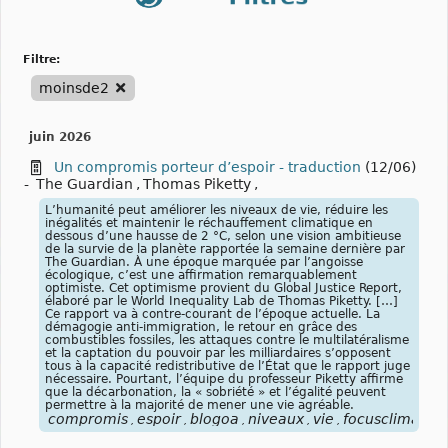
filtre:
moinsde2
juin 2026
Un compromis porteur d’espoir - traduction
(12/06)
-
The Guardian
,
Thomas Piketty
,
L’humanité peut améliorer les niveaux de vie, réduire les
inégalités et maintenir le réchauffement climatique en
dessous d’une hausse de 2 °C, selon une vision ambitieuse
de la survie de la planète rapportée la semaine dernière par
The Guardian. À une époque marquée par l’angoisse
écologique, c’est une affirmation remarquablement
optimiste. Cet optimisme provient du Global Justice Report,
élaboré par le World Inequality Lab de Thomas Piketty. […]
Ce rapport va à contre-courant de l’époque actuelle. La
démagogie anti-immigration, le retour en grâce des
combustibles fossiles, les attaques contre le multilatéralisme
et la captation du pouvoir par les milliardaires s’opposent
tous à la capacité redistributive de l’État que le rapport juge
nécessaire. Pourtant, l’équipe du professeur Piketty affirme
que la décarbonation, la « sobriété » et l’égalité peuvent
permettre à la majorité de mener une vie agréable.
compromis
espoir
blogoa
niveaux
vie
focusclimat
p
,
,
,
,
,
,