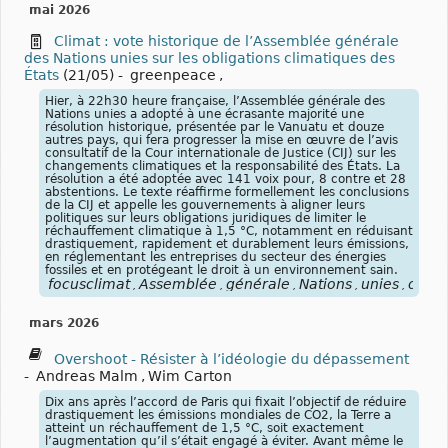
mai 2026
Climat : vote historique de l’Assemblée générale
des Nations unies sur les obligations climatiques des
États
(21/05)
-
greenpeace
,
Hier, à 22h30 heure française, l’Assemblée générale des
Nations unies a adopté à une écrasante majorité une
résolution historique, présentée par le Vanuatu et douze
autres pays, qui fera progresser la mise en œuvre de l’avis
consultatif de la Cour internationale de Justice (CIJ) sur les
changements climatiques et la responsabilité des États. La
résolution a été adoptée avec 141 voix pour, 8 contre et 28
abstentions. Le texte réaffirme formellement les conclusions
de la CIJ et appelle les gouvernements à aligner leurs
politiques sur leurs obligations juridiques de limiter le
réchauffement climatique à 1,5 °C, notamment en réduisant
drastiquement, rapidement et durablement leurs émissions,
en réglementant les entreprises du secteur des énergies
fossiles et en protégeant le droit à un environnement sain.
focusclimat
Assemblée
générale
Nations
unies
oblig
,
,
,
,
,
mars 2026
Overshoot - Résister à l’idéologie du dépassement
-
Andreas Malm
,
Wim Carton
Dix ans après l’accord de Paris qui fixait l’objectif de réduire
drastiquement les émissions mondiales de CO2, la Terre a
atteint un réchauffement de 1,5 °C, soit exactement
l’augmentation qu’il s’était engagé à éviter. Avant même le