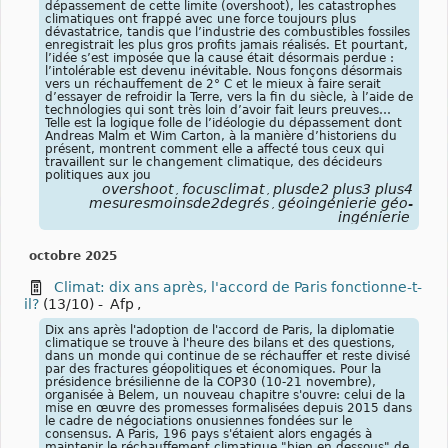
dépassement de cette limite (overshoot), les catastrophes
climatiques ont frappé avec une force toujours plus
dévastatrice, tandis que l’industrie des combustibles fossiles
enregistrait les plus gros profits jamais réalisés. Et pourtant,
l’idée s’est imposée que la cause était désormais perdue :
l’intolérable est devenu inévitable. Nous fonçons désormais
vers un réchauffement de 2° C et le mieux à faire serait
d’essayer de refroidir la Terre, vers la fin du siècle, à l’aide de
technologies qui sont très loin d’avoir fait leurs preuves…
Telle est la logique folle de l’idéologie du dépassement dont
Andreas Malm et Wim Carton, à la manière d’historiens du
présent, montrent comment elle a affecté tous ceux qui
travaillent sur le changement climatique, des décideurs
politiques aux jou
overshoot
focusclimat
plusde2 plus3 plus4
,
,
mesuresmoinsde2degrés
géoingénierie géo-
,
ingénierie
octobre 2025
Climat: dix ans après, l'accord de Paris fonctionne-t-
il?
(13/10)
-
Afp
,
Dix ans après l'adoption de l'accord de Paris, la diplomatie
climatique se trouve à l'heure des bilans et des questions,
dans un monde qui continue de se réchauffer et reste divisé
par des fractures géopolitiques et économiques. Pour la
présidence brésilienne de la COP30 (10-21 novembre),
organisée à Belem, un nouveau chapitre s'ouvre: celui de la
mise en œuvre des promesses formalisées depuis 2015 dans
le cadre de négociations onusiennes fondées sur le
consensus. A Paris, 196 pays s'étaient alors engagés à
maintenir le réchauffement climatique "bien en dessous" de