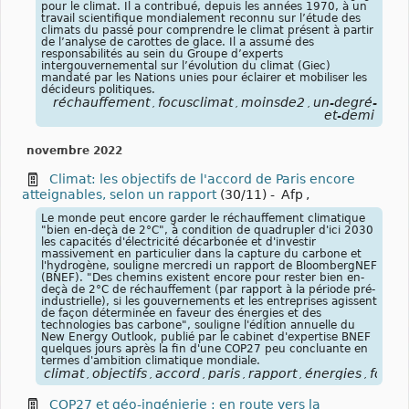
pour le climat. Il a contribué, depuis les années 1970, à un
travail scientifique mondialement reconnu sur l’étude des
climats du passé pour comprendre le climat présent à partir
de l’analyse de carottes de glace. Il a assumé des
responsabilités au sein du Groupe d’experts
intergouvernemental sur l’évolution du climat (Giec)
mandaté par les Nations unies pour éclairer et mobiliser les
décideurs politiques.
réchauffement
focusclimat
moinsde2
un-degré-
,
,
,
et-demi
novembre 2022
Climat: les objectifs de l'accord de Paris encore
atteignables, selon un rapport
(30/11)
-
Afp
,
Le monde peut encore garder le réchauffement climatique
"bien en-deçà de 2°C", à condition de quadrupler d'ici 2030
les capacités d'électricité décarbonée et d'investir
massivement en particulier dans la capture du carbone et
l'hydrogène, souligne mercredi un rapport de BloombergNEF
(BNEF). "Des chemins existent encore pour rester bien en-
deçà de 2°C de réchauffement (par rapport à la période pré-
industrielle), si les gouvernements et les entreprises agissent
de façon déterminée en faveur des énergies et des
technologies bas carbone", souligne l'édition annuelle du
New Energy Outlook, publié par le cabinet d'expertise BNEF
quelques jours après la fin d'une COP27 peu concluante en
termes d'ambition climatique mondiale.
climat
objectifs
accord
paris
rapport
énergies
focus
,
,
,
,
,
,
COP27 et géo-ingénierie : en route vers la