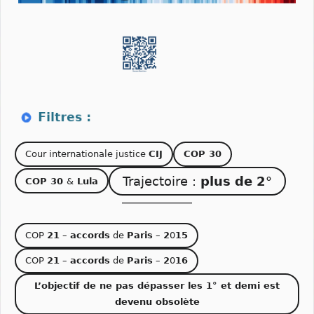
Cour internationale justice
CIJ
COP 30
Trajectoire :
plus de 2°
COP 30
&
Lula
COP
21
–
accords
de
Paris
–
2
0
15
COP
21
–
accords
de
Paris
–
2
0
16
L’objectif de ne pas dépasser les 1° et demi est
devenu obsolète