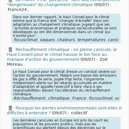
"dangereuses" du changement climatique
(09/07)
-
France24
,
Dans son dernier rapport, le Haut Conseil pour le climat
estime que la France doit "changer d'échelle" dans son
adaptation au changement climatique, jugeant que ses
"activités économiques et pratiques socioculturelles se sont
développés ou ont été dimensionnés dans un climat qui
n'existe plus".
focusclimat
vagues
chaleurs
températures
canicules
,
,
,
,
,
Réchauffement climatique : en pleine canicule, le
Haut Conseil pour le climat hausse le ton face au
manque d’action du gouvernement
(09/07)
-
Zoé
Moreau
,
Le Haut Conseil pour le climat dresse un constat sévère sur
l'action du gouvernement. Malgré une baisse des émissions
de gaz à effet de serre, jugée trop lente, l'organisme
indépendant alerte sur les retards accumulés en matière
d'adaptation et appelle l'exécutif à faire «face à ses
responsabilités» devant l'accélération du réchauffement
climatique.
Réchauffement
climatique
France
focusclimat
vague
,
,
,
,
Pourquoi les alertes environnementales sont-elles si
difficiles à entendre ?
(09/07)
-
collectif
Les dernières canicules en Europe ont pris de court les
populations et les pouvoirs publics, mais pas les
scientifiques qui alertent depuis des décennies sur le