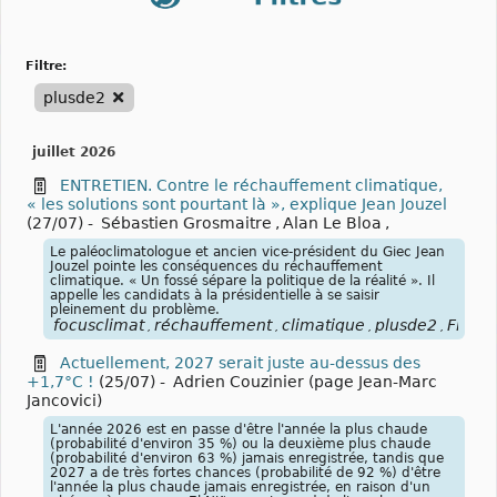
filtre:
plusde2
juillet 2026
ENTRETIEN. Contre le réchauffement climatique,
« les solutions sont pourtant là », explique Jean Jouzel
(27/07)
-
Sébastien Grosmaitre
,
Alan Le Bloa
,
Le paléoclimatologue et ancien vice-président du Giec Jean
Jouzel pointe les conséquences du réchauffement
climatique. « Un fossé sépare la politique de la réalité ». Il
appelle les candidats à la présidentielle à se saisir
pleinement du problème.
focusclimat
réchauffement
climatique
plusde2
Franc
,
,
,
,
Actuellement, 2027 serait juste au-dessus des
+1,7°C !
(25/07)
-
Adrien Couzinier (page Jean-Marc
Jancovici)
L'année 2026 est en passe d'être l'année la plus chaude
(probabilité d'environ 35 %) ou la deuxième plus chaude
(probabilité d'environ 63 %) jamais enregistrée, tandis que
2027 a de très fortes chances (probabilité de 92 %) d'être
l'année la plus chaude jamais enregistrée, en raison d'un