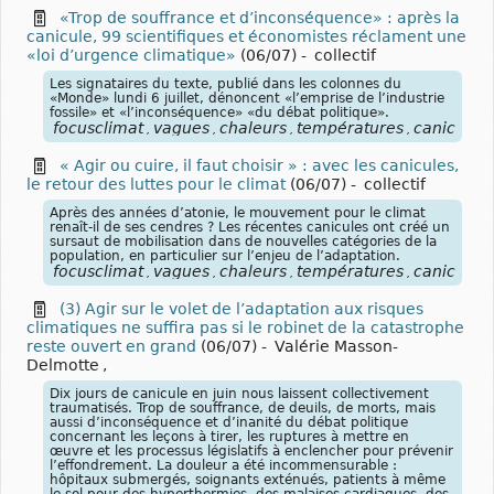
«Trop de souffrance et d’inconséquence» : après la
canicule, 99 scientifiques et économistes réclament une
«loi d’urgence climatique»
(06/07)
-
collectif
Les signataires du texte, publié dans les colonnes du
«Monde» lundi 6 juillet, dénoncent «l’emprise de l’industrie
fossile» et «l’inconséquence» «du débat politique».
focusclimat
vagues
chaleurs
températures
canicules
,
,
,
,
,
« Agir ou cuire, il faut choisir » : avec les canicules,
le retour des luttes pour le climat
(06/07)
-
collectif
Après des années d’atonie, le mouvement pour le climat
renaît-il de ses cendres ? Les récentes canicules ont créé un
sursaut de mobilisation dans de nouvelles catégories de la
population, en particulier sur l’enjeu de l’adaptation.
focusclimat
vagues
chaleurs
températures
canicules
,
,
,
,
,
(3) Agir sur le volet de l’adaptation aux risques
climatiques ne suffira pas si le robinet de la catastrophe
reste ouvert en grand
(06/07)
-
Valérie Masson-
Delmotte
,
Dix jours de canicule en juin nous laissent collectivement
traumatisés. Trop de souffrance, de deuils, de morts, mais
aussi d’inconséquence et d’inanité du débat politique
concernant les leçons à tirer, les ruptures à mettre en
œuvre et les processus législatifs à enclencher pour prévenir
l’effondrement. La douleur a été incommensurable :
hôpitaux submergés, soignants exténués, patients à même
le sol pour des hyperthermies, des malaises cardiaques, des