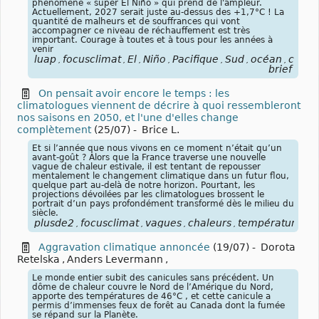
phénomène « super El Niño » qui prend de l'ampleur.
Actuellement, 2027 serait juste au-dessus des +1,7°C ! La
quantité de malheurs et de souffrances qui vont
accompagner ce niveau de réchauffement est très
important. Courage à toutes et à tous pour les années à
venir
luap
focusclimat
El
Niño
Pacifique
Sud
océan
condi
,
,
,
,
,
,
,
brief
On pensait avoir encore le temps : les
climatologues viennent de décrire à quoi ressembleront
nos saisons en 2050, et l'une d'elles change
complètement
(25/07)
-
Brice L.
Et si l’année que nous vivons en ce moment n’était qu’un
avant-goût ? Alors que la France traverse une nouvelle
vague de chaleur estivale, il est tentant de repousser
mentalement le changement climatique dans un futur flou,
quelque part au-delà de notre horizon. Pourtant, les
projections dévoilées par les climatologues brossent le
portrait d’un pays profondément transformé dès le milieu du
siècle.
plusde2
focusclimat
vagues
chaleurs
températures
c
,
,
,
,
,
Aggravation climatique annoncée
(19/07)
-
Dorota
Retelska
,
Anders Levermann
,
Le monde entier subit des canicules sans précédent. Un
dôme de chaleur couvre le Nord de l’Amérique du Nord,
apporte des températures de 46°C , et cette canicule a
permis d’immenses feux de forêt au Canada dont la fumée
se répand sur la Planète.