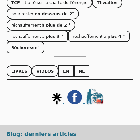
TCE
– traité sur la charte de l’énergie
Thwaites
pour rester
en dessous de 2°
réchauffement à
plus de 2 °
réchauffement à
plus 3 °
réchauffement à
plus 4 °
Sécheresse°
LIVRES
VIDEOS
EN
NL
Blog: derniers articles