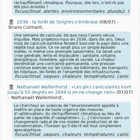
réchauffement climatique. Pourquoi, dès lors, n’ont-ils pas
été plus écoutés ?
focusclimat
alertes
environnementales
plusde2
focus
,
,
,
,
2036 : la forêt de Soignes s’embrase
(08/07)
-
Bruno Colmant
,
Une semaine de canicule, tel que nous l’avons vécue,
inquiète. Mais projetons-nous en 2036, dans dix ans. Deux
mois de canicule extrême feraient basculer le pays dans une
réalité tout autre. Ce ne serait plus un simple épisode
météo, ni même une anomalie saisonnière. Ce serait une
crise générale, lente et implacable : sanitaire, urbaine,
énergétique, forestière, agricole et sociale. La chaleur
deviendrait une contrainte permanente, une pression
continue exercée sur les corps, les bâtiments, les transports,
les hôpitaux, les forêts et l’ensemble des infrastructures.
focusclimat
vagues
chaleurs
températures
canicules
,
,
,
,
,
Nathanaël Wallenhorst : «Les pics caniculaires iront
jusqu’à 55 degrés en 2049 si on ne change rien»
(07/07)
-
Nathanaël Wallenhorst
,
Le chercheur en sciences de l’environnement appelle à
mettre en place de toute urgence des mesures
d’«atténuation» du réchauffement climatique au lieu de
parler de capacités d’«adaptation». […] Conclusion : sans un
changement radical de nos modes de production et de
consommation, l’horizon qu’il décrit est tout simplement
apocalyptique.
focusclimat
vagues
chaleurs
températures
canicules
,
,
,
,
,