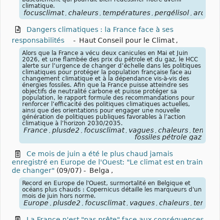
climatique.
focusclimat
chaleurs
températures
pergélisol
arctiqu
,
,
,
,
Dangers climatiques : la France face à ses
responsabilités
-
Haut Conseil pour le Climat
,
Alors que la France a vécu deux canicules en Mai et Juin
2026, et une flambée des prix du pétrole et du gaz, le HCC
alerte sur l’urgence de changer d’échelle dans les politiques
climatiques pour protéger la population française face au
changement climatique et à la dépendance vis-à-vis des
énergies fossiles. Afin que la France puisse atteindre ses
objectifs de neutralité carbone et puisse protéger sa
population, le rapport formule des recommandations pour
renforcer l’efficacité des politiques climatiques actuelles,
ainsi que des orientations pour engager une nouvelle
génération de politiques publiques favorables à l’action
climatique à l’horizon 2030/2035.
France
plusde2
focusclimat
vagues
chaleurs
tempér
,
,
,
,
,
fossiles pétrole gaz
Ce mois de juin a été le plus chaud jamais
enregistré en Europe de l'Ouest: "Le climat est en train
de changer"
(09/07)
-
Belga
,
Record en Europe de l'Ouest, surmortalité en Belgique et
océans plus chauds : Copernicus détaille les marqueurs d'un
mois de juin hors norme.
Europe
plusde2
focusclimat
vagues
chaleurs
tempér
,
,
,
,
,
La France n'est "pas prête" face aux conséquences