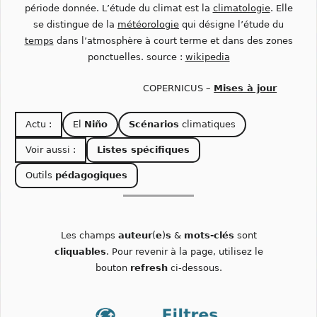
période donnée. L’étude du climat est la
climatologie
. Elle
se distingue de la
météorologie
qui désigne l’étude du
temps
dans l’atmosphère à court terme et dans des zones
ponctuelles. source :
wikipedia
COPERNICUS –
Mises à jour
Actu :
El
Niño
Scénarios
climatiques
Voir aussi :
Listes spécifiques
Outils
pédagogiques
Les champs
auteur
(
e
)
s
&
mots-clés
sont
cliquables
. Pour revenir à la page, utilisez le
bouton
refresh
ci-dessous.