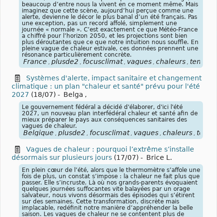
beaucoup d’entre nous la vivent en ce moment même. Mais
imaginez que cette scène, aujourd’hui perçue comme une
alerte, devienne le décor le plus banal d’un été français. Pas
une exception, pas un record affolé, simplement une
journée « normale ». C’est exactement ce que Météo-France
a chiffré pour l’horizon 2050, et les projections sont bien
plus déroutantes que ce que notre intuition nous souffle. En
pleine vague de chaleur estivale, ces données prennent une
résonance particulièrement concrète.
France
plusde2
focusclimat
vagues
chaleurs
tempér
,
,
,
,
,
Systèmes d'alerte, impact sanitaire et changement
climatique : un plan "chaleur et santé" prévu pour l'été
2027
(18/07)
-
Belga
,
Le gouvernement fédéral a décidé d'élaborer, d'ici l'été
2027, un nouveau plan interfédéral chaleur et santé afin de
mieux préparer le pays aux conséquences sanitaires des
vagues de chaleur.
Belgique
plusde2
focusclimat
vagues
chaleurs
tempé
,
,
,
,
,
Vagues de chaleur : pourquoi l’extrême s’installe
désormais sur plusieurs jours
(17/07)
-
Brice L.
En plein cœur de l’été, alors que le thermomètre s’affole une
fois de plus, un constat s’impose : la chaleur ne fait plus que
passer. Elle s’incruste. Là où nos grands-parents évoquaient
quelques journées suffocantes vite balayées par un orage
salvateur, nous vivons désormais des épisodes qui s’étirent
sur des semaines. Cette transformation, discrète mais
implacable, redéfinit notre manière d’appréhender la belle
saison. Les vagues de chaleur ne se contentent plus de