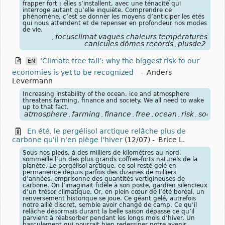
frapper fort : elles s’installent, avec une ténacité qui
interroge autant qu’elle inquiète. Comprendre ce
phénomène, c’est se donner les moyens d’anticiper les étés
qui nous attendent et de repenser en profondeur nos modes
de vie.
focusclimat vagues chaleurs températures
,
canicules dômes records
plusde2
,
‘Climate free fall’: why the biggest risk to our
EN
economies is yet to be recognized
-
Anders
Levermann
Increasing instability of the ocean, ice and atmosphere
threatens farming, finance and society. We all need to wake
up to that fact.
atmosphere
farming
finance
free
ocean
risk
society
,
,
,
,
,
,
En été, le pergélisol arctique relâche plus de
carbone qu'il n'en piège l'hiver
(12/07)
-
Brice L.
Sous nos pieds, à des milliers de kilomètres au nord,
sommeille l’un des plus grands coffres-forts naturels de la
planète. Le pergélisol arctique, ce sol resté gelé en
permanence depuis parfois des dizaines de milliers
d’années, emprisonne des quantités vertigineuses de
carbone. On l’imaginait fidèle à son poste, gardien silencieux
d’un trésor climatique. Or, en plein cœur de l’été boréal, un
renversement historique se joue. Ce géant gelé, autrefois
notre allié discret, semble avoir changé de camp. Ce qu’il
relâche désormais durant la belle saison dépasse ce qu’il
parvient à réabsorber pendant les longs mois d’hiver. Un
basculement qui pourrait bien redessiner notre avenir