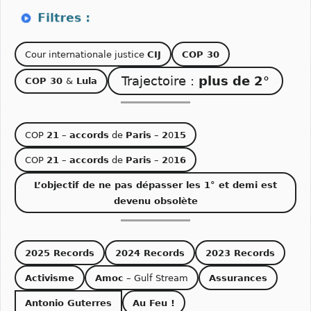
Cour internationale justice
CIJ
COP 30
Trajectoire :
plus de 2°
COP 30
&
Lula
COP
21
–
accords
de
Paris
–
2
0
15
COP
21
–
accords
de
Paris
–
2
0
16
L’objectif de ne pas dépasser les 1° et demi est
devenu obsolète
2025 Records
2024 Records
2023 Records
Activisme
Amoc
– Gulf Stream
Assurances
Antonio Guterres
Au Feu !