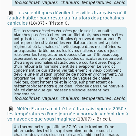
focusclimat
vagues
chaleurs
températures
canicules
,
,
,
,
,
Les scientifiques dévoilent les villes françaises où il
faudra habiter pour rester au frais lors des prochaines
canicules
(18/07)
-
Tristan C.
Des terrasses désertes écrasées par le soleil aux nuits
blanches passées à chercher un filet d’air, nos récents étés
ont pris des allures de véritables épreuves d’endurance. En
cette période estivale où les ventilateurs tournent à plein
régime et où la chaleur s’invite jusque dans nos intérieurs,
une question brûle toutes les lèvres : allons-nous un jour
retrouver les températures douces d’antan ? Si beaucoup
espéraient encore que ces épisodes caniculaires resteraient
d’étranges anomalies statistiques de courte durée, l’espoir
d’un retour à la normale vient de s’évaporer. Le verdict
concernant ce qui attend véritablement le vieux continent
dévoile une mutation profonde de notre environnement. Au
programme : un enchaînement de vagues de chaleur
inédites, dont l’intensité et la longueur promettent de
métamorphoser notre quotidien. Plongée dans une nouvelle
réalité climatique qui redessine silencieusement nos
lendemains.
focusclimat
vagues
chaleurs
températures
canicules
,
,
,
,
,
Météo-France a chiffré l'été français type de 2050 :
les températures d'une journée « normale » n'ont rien à
voir avec ce que vous imaginez
(18/07)
-
Brice L.
Un thermomètre qui affiche 37 °C sur le fronton d’une
pharmacie, des trottoirs qui semblent onduler sous la
chaleur, des volets clos en plein après-midi : cette image,