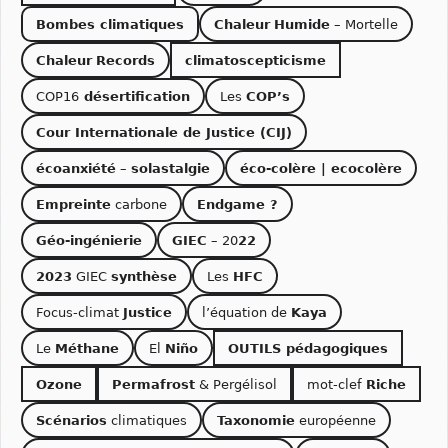
Bombes climatiques
Chaleur
Humide
– Mortelle
Chaleur
Records
climatoscepticisme
COP16
désertification
Les
COP’s
Cour Internationale de Justice (CIJ)
écoanxiété
–
solastalgie
éco-colère | ecocolère
Empreinte
carbone
Endgame ?
Géo-ingénierie
GIEC
– 20
22
2023
GIEC
synthèse
Les
HFC
Focus-climat
Justice
l’équation de
Kaya
Le
Méthane
El
Niño
OUTILS pédagogiques
Ozone
Permafrost
& Pergélisol
mot-clef
Riche
Scénarios
climatiques
Taxonomie
européenne